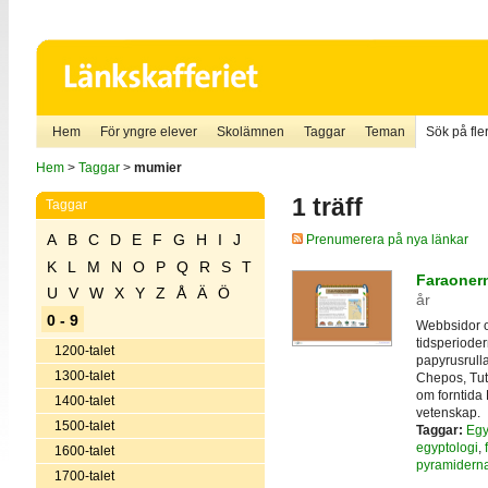
Hem
För yngre elever
Skolämnen
Taggar
Teman
Sök på fler
Hem
>
Taggar
>
mumier
1 träff
Taggar
A
B
C
D
E
F
G
H
I
J
Prenumerera på nya länkar
K
L
M
N
O
P
Q
R
S
T
Faraoner
U
V
W
X
Y
Z
Å
Ä
Ö
år
0 - 9
Webbsidor o
tidsperiode
1200-talet
papyrusrull
1300-talet
Chepos, Tut
om forntida 
1400-talet
vetenskap.
1500-talet
Taggar:
Egy
egyptologi
,
1600-talet
pyramidern
1700-talet