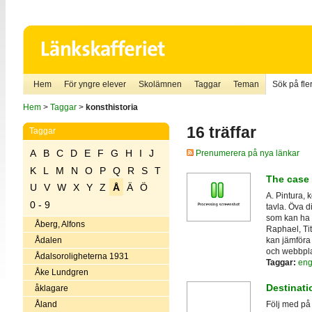
Hem
För yngre elever
Skolämnen
Taggar
Teman
Sök på fler
Hem
>
Taggar
>
konsthistoria
16 träffar
Taggar
A
B
C
D
E
F
G
H
I
J
Prenumerera på nya länkar
K
L
M
N
O
P
Q
R
S
T
The case 
U
V
W
X
Y
Z
Å
Ä
Ö
A. Pintura, 
0 - 9
tavla. Öva d
som kan ha 
Åberg, Alfons
Raphael, Tit
kan jämföra 
Ådalen
och webbpla
Ådalsoroligheterna 1931
Taggar:
eng
Åke Lundgren
Destinati
åklagare
Åland
Följ med på