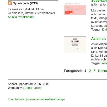
Superkänd
Nyhetsflöde (RSS)
från 10 år
Få senaste nytt direkt till din
Läs om den 
webbläsare, intranät eller webbplats.
och om hans
Se alla nyhetsflöden.
textil, form
av deras ver
Larssons slä
Taggar:
Dal
Asian art
Asian Art pr
olika typer a
Kina, Mongol
länkar till u
möbler och s
Taggar:
Asi
Föregående
1
2
3
Näst
Senast uppdaterad: 2026-08-08
Webbansvar:
Alma Taawo
Thumbshots by professional website design