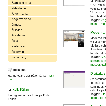
Museum of M
Ålands historia
USA. Massor
ålderdomen
veta lite m
Vincent van
Ångermanlan
lätt. Flash 
Ångermanland
Taggar:
eng
målare
,
mus
ångest
årstider
Moderna 
årstiderna
Moderna Mus
åska
vill veta me
Matisse och
åskledare
finns även, f
åskskydd
lärarhandled
Taggar:
Mod
återvinning
konstmusee
museer
,
uts
Tipsa oss
Digitala 
Har du ett bra tips på en länk?
Tipsa
Stadsmuseet
oss!
föremål, kon
samlingar. H
Kolla Källan
och titta på
Taggar:
Sto
Lär dig mer om källkritik på Kolla
fotografier
,
k
Källan