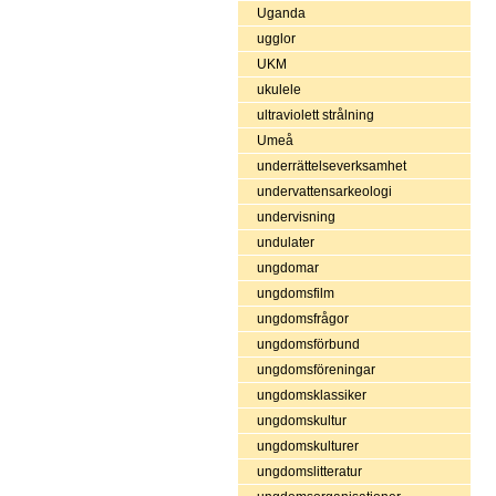
Uganda
ugglor
UKM
ukulele
ultraviolett strålning
Umeå
underrättelseverksamhet
undervattensarkeologi
undervisning
undulater
ungdomar
ungdomsfilm
ungdomsfrågor
ungdomsförbund
ungdomsföreningar
ungdomsklassiker
ungdomskultur
ungdomskulturer
ungdomslitteratur