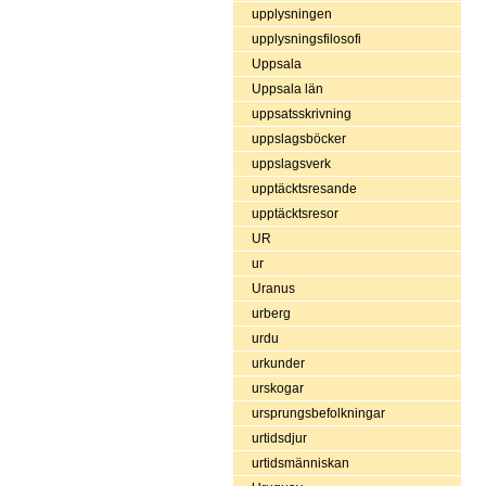
upplysningen
upplysningsfilosofi
Uppsala
Uppsala län
uppsatsskrivning
uppslagsböcker
uppslagsverk
upptäcktsresande
upptäcktsresor
UR
ur
Uranus
urberg
urdu
urkunder
urskogar
ursprungsbefolkningar
urtidsdjur
urtidsmänniskan