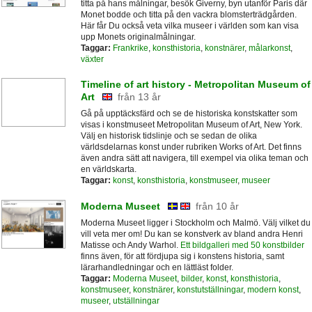
titta på hans målningar, besök Giverny, byn utanför Paris där
Monet bodde och titta på den vackra blomsterträdgården.
Här får Du också veta vilka museer i världen som kan visa
upp Monets originalmålningar.
Taggar:
Frankrike
,
konsthistoria
,
konstnärer
,
målarkonst
,
växter
Timeline of art history - Metropolitan Museum of
Art
från 13 år
Gå på upptäcksfärd och se de historiska konstskatter som
visas i konstmuseet Metropolitan Museum of Art, New York.
Välj en historisk tidslinje och se sedan de olika
världsdelarnas konst under rubriken Works of Art. Det finns
även andra sätt att navigera, till exempel via olika teman och
en världskarta.
Taggar:
konst
,
konsthistoria
,
konstmuseer
,
museer
Moderna Museet
från 10 år
Moderna Museet ligger i Stockholm och Malmö. Välj vilket du
vill veta mer om! Du kan se konstverk av bland andra Henri
Matisse och Andy Warhol.
Ett bildgalleri med 50 konstbilder
finns även, för att fördjupa sig i konstens historia, samt
lärarhandledningar och en lättläst folder.
Taggar:
Moderna Museet
,
bilder
,
konst
,
konsthistoria
,
konstmuseer
,
konstnärer
,
konstutställningar
,
modern konst
,
museer
,
utställningar