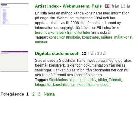
Artist index - Webmuseum, Paris
från 13 år
En lista över en mängd kända konstnärer med information
på engelska. Webmuseum startade 1994 och har
uppdaterats delvis till 2008. Här finns bland annat ny
information om copyright för bilderna. Ett index över
berömda konstverk från olika tider
finns också.
Taggar:
konst
,
konsthistoria
,
konstnärer
,
målare
,
målarkonst
,
museer
Digitala stadsmuseet
från 13 år
Stadsmuseet i Stockholm har en webbplats med fotografier,
föremål, konstverk, texter och dokumentation från deras
samlingar. Här kan du se foton från Stockholm förr och nu
och titta på föremål och konst från staden.
Taggar:
Stockholms historia
,
bildarkiv
,
bilder
,
föremål
,
fotografier
,
konsthistoria
,
lokalhistoria
,
museer
Föregående
1
2
3
Nästa