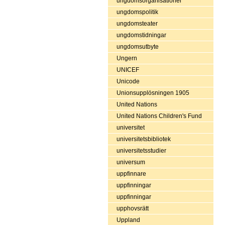
ungdomsorganisationer
ungdomspolitik
ungdomsteater
ungdomstidningar
ungdomsutbyte
Ungern
UNICEF
Unicode
Unionsupplösningen 1905
United Nations
United Nations Children's Fund
universitet
universitetsbibliotek
universitetsstudier
universum
uppfinnare
uppfinningar
uppfinningar
upphovsrätt
Uppland