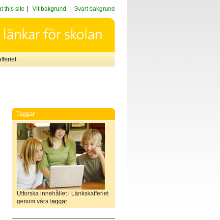
 this site
Vit bakgrund
Svart bakgrund
feriet
Taggar
Utforska innehållet i Länkskafferiet
genom våra
taggar
.