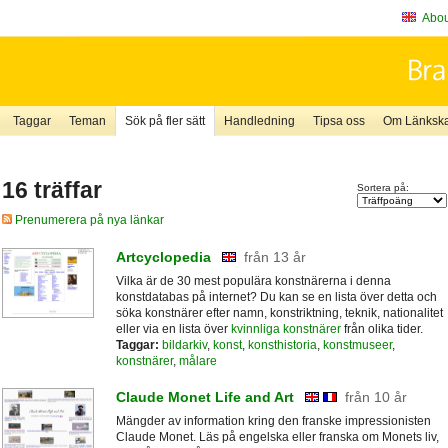
About
Taggar
Teman
Sök på fler sätt
Handledning
Tipsa oss
Om Länkskaf
16 träffar
Sortera på:
Prenumerera på nya länkar
Artcyclopedia
från 13 år
Vilka är de 30 mest populära konstnärerna i denna
konstdatabas på internet? Du kan se en lista över detta och
söka konstnärer efter namn, konstriktning, teknik, nationalitet
eller via en lista över
kvinnliga konstnärer
från olika tider.
Taggar:
bildarkiv
,
konst
,
konsthistoria
,
konstmuseer
,
konstnärer
,
målare
Claude Monet Life and Art
från 10 år
Mängder av information kring den franske impressionisten
Claude Monet. Läs på engelska eller franska om Monets liv,