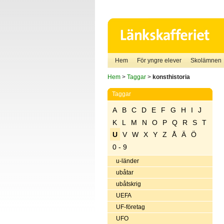
Hem
För yngre elever
Skolämnen
Hem
>
Taggar
>
konsthistoria
Taggar
A
B
C
D
E
F
G
H
I
J
K
L
M
N
O
P
Q
R
S
T
U
V
W
X
Y
Z
Å
Ä
Ö
0 - 9
u-länder
ubåtar
ubåtskrig
UEFA
UF-företag
UFO