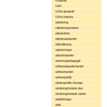
Uruguay
USA
USAs geografi
USAs historia
utbildning
Utbildningsradion
utbrändhet
utbytesstudenter
utförsåkning
utgrävningar
utlandsstudier
utomhuspedagogik
Utrikesdepartementet
utrikeshandel
utrikespolitik
utrikespolitik-Sverige
utrotningshotade djur
utrotningshotade växter
utställningar
uttal