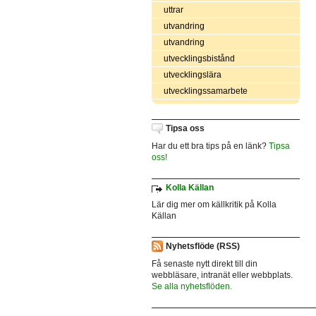
uttrar
utvandring
utvandring
utvecklingsbistånd
utvecklingslära
utvecklingssamarbete
Tipsa oss
Har du ett bra tips på en länk?
Tipsa
oss!
Kolla Källan
Lär dig mer om källkritik på Kolla
Källan
Nyhetsflöde (RSS)
Få senaste nytt direkt till din
webbläsare, intranät eller webbplats.
Se alla nyhetsflöden.