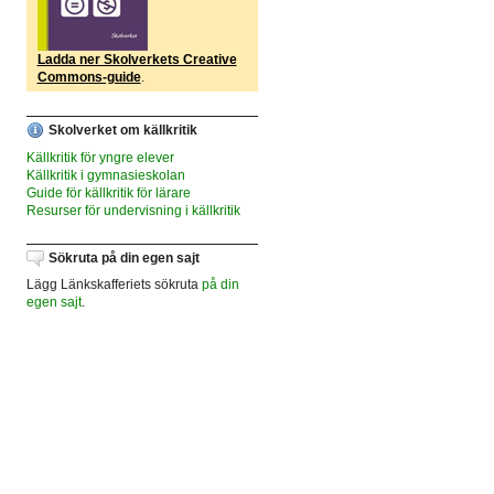
Ladda ner Skolverkets Creative
Commons-guide
.
Skolverket om källkritik
Källkritik för yngre elever
Källkritik i gymnasieskolan
Guide för källkritik för lärare
Resurser för undervisning i källkritik
Sökruta på din egen sajt
Lägg Länkskafferiets sökruta
på din
egen sajt
.