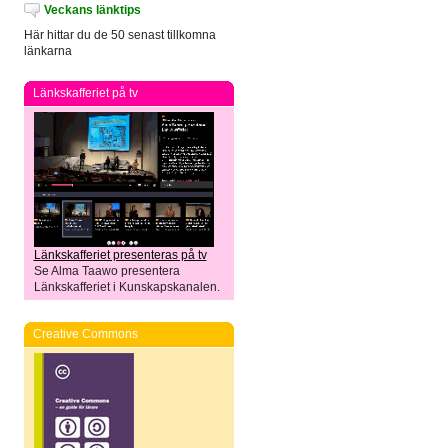
Veckans länktips
Här hittar du de 50 senast tillkomna
länkarna
Länkskafferiet på tv
Länkskafferiet presenteras på tv
Se Alma Taawo presentera
Länkskafferiet i Kunskapskanalen.
Creative Commons