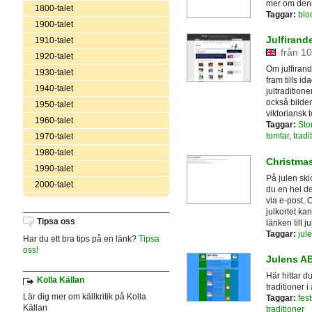
mer om denn
1800-talet
Taggar:
blo
1900-talet
Julfirand
1910-talet
från 10
1920-talet
Om julfirande
1930-talet
fram tills i
1940-talet
jultradition
också bilder
1950-talet
viktoriansk 
1960-talet
Taggar:
Sto
tomtar
,
tradi
1970-talet
1980-talet
Christmas
1990-talet
På julen skic
2000-talet
du en hel del
via e-post. 
julkortet ka
Tipsa oss
länken till 
Taggar:
jul
Har du ett bra tips på en länk?
Tipsa
oss!
Julens A
Här hittar d
Kolla Källan
traditioner i
Lär dig mer om källkritik på Kolla
Taggar:
fes
Källan
traditioner