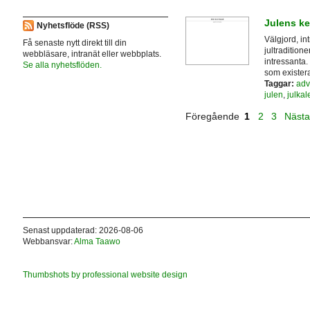
Julens k
Nyhetsflöde (RSS)
Välgjord, in
Få senaste nytt direkt till din
jultradition
webbläsare, intranät eller webbplats.
intressanta. 
Se alla nyhetsflöden.
som existera
Taggar:
adv
julen
,
julkal
Föregående
1
2
3
Näst
Senast uppdaterad: 2026-08-06
Webbansvar:
Alma Taawo
Thumbshots by professional website design