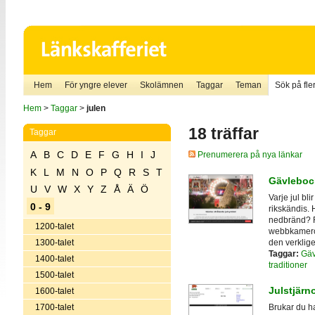
Hem
För yngre elever
Skolämnen
Taggar
Teman
Sök på fler
Hem
>
Taggar
>
julen
18 träffar
Taggar
A
B
C
D
E
F
G
H
I
J
Prenumerera på nya länkar
K
L
M
N
O
P
Q
R
S
T
Gävleboc
U
V
W
X
Y
Z
Å
Ä
Ö
Varje jul bl
0 - 9
rikskändis. H
nedbränd? R
1200-talet
webbkameror
den verklige
1300-talet
Taggar:
Gäv
1400-talet
traditioner
1500-talet
Julstjärn
1600-talet
1700-talet
Brukar du ha