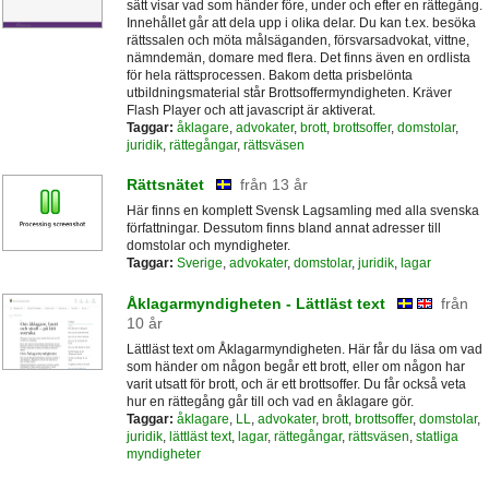
sätt visar vad som händer före, under och efter en rättegång.
Innehållet går att dela upp i olika delar. Du kan t.ex. besöka
rättssalen och möta målsäganden, försvarsadvokat, vittne,
nämndemän, domare med flera. Det finns även en ordlista
för hela rättsprocessen. Bakom detta prisbelönta
utbildningsmaterial står Brottsoffermyndigheten. Kräver
Flash Player och att javascript är aktiverat.
Taggar:
åklagare
,
advokater
,
brott
,
brottsoffer
,
domstolar
,
juridik
,
rättegångar
,
rättsväsen
Rättsnätet
från 13 år
Här finns en komplett Svensk Lagsamling med alla svenska
författningar. Dessutom finns bland annat adresser till
domstolar och myndigheter.
Taggar:
Sverige
,
advokater
,
domstolar
,
juridik
,
lagar
Åklagarmyndigheten - Lättläst text
från
10 år
Lättläst text om Åklagarmyndigheten. Här får du läsa om vad
som händer om någon begår ett brott, eller om någon har
varit utsatt för brott, och är ett brottsoffer. Du får också veta
hur en rättegång går till och vad en åklagare gör.
Taggar:
åklagare
,
LL
,
advokater
,
brott
,
brottsoffer
,
domstolar
,
juridik
,
lättläst text
,
lagar
,
rättegångar
,
rättsväsen
,
statliga
myndigheter