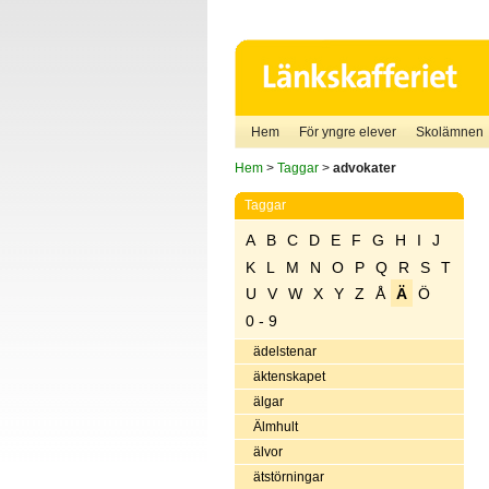
Hem
För yngre elever
Skolämnen
Hem
>
Taggar
>
advokater
Taggar
A
B
C
D
E
F
G
H
I
J
K
L
M
N
O
P
Q
R
S
T
U
V
W
X
Y
Z
Å
Ä
Ö
0 - 9
ädelstenar
äktenskapet
älgar
Älmhult
älvor
ätstörningar