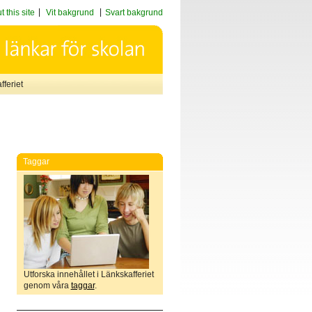
 this site
Vit bakgrund
Svart bakgrund
feriet
Taggar
Utforska innehållet i Länkskafferiet
genom våra
taggar
.