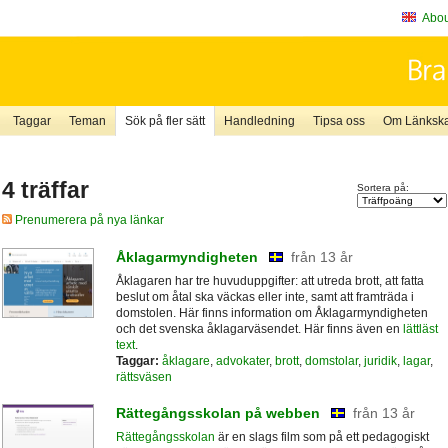
About
Taggar
Teman
Sök på fler sätt
Handledning
Tipsa oss
Om Länkskaf
4 träffar
Sortera på:
Prenumerera på nya länkar
Åklagarmyndigheten
från 13 år
Åklagaren har tre huvuduppgifter: att utreda brott, att fatta
beslut om åtal ska väckas eller inte, samt att framträda i
domstolen. Här finns information om Åklagarmyndigheten
och det svenska åklagarväsendet. Här finns även en
lättläst
text
.
Taggar:
åklagare
,
advokater
,
brott
,
domstolar
,
juridik
,
lagar
,
rättsväsen
Rättegångsskolan på webben
från 13 år
Rättegångsskolan
är en slags film som på ett pedagogiskt