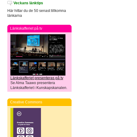
Veckans länktips
Här hittar du de 50 senast tillkomna
länkarna
Länkskafferiet på tv
Länkskafferiet presenteras på tv
Se Alma Taawo presentera
Länkskafferiet i Kunskapskanalen.
Creative Commons