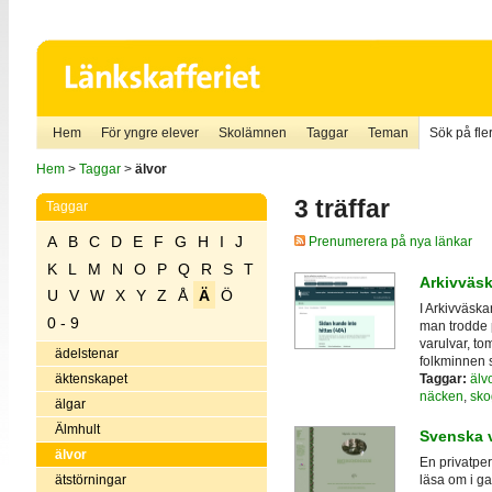
Hem
För yngre elever
Skolämnen
Taggar
Teman
Sök på fler
Hem
>
Taggar
>
älvor
3 träffar
Taggar
A
B
C
D
E
F
G
H
I
J
Prenumerera på nya länkar
K
L
M
N
O
P
Q
R
S
T
Arkivväs
U
V
W
X
Y
Z
Å
Ä
Ö
I Arkivväsk
0 - 9
man trodde p
varulvar, tom
ädelstenar
folkminnen 
Taggar:
älv
äktenskapet
näcken
,
sko
älgar
Älmhult
Svenska 
älvor
En privatpe
ätstörningar
läsa om i g