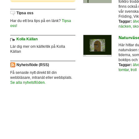
folktro trod
finns också 
vår svenska 
Tipsa oss
Fröding, Vik
Har du ett bra tips på en länk?
Tipsa
Taggar:
älv
oss!
näcken
,
sko
Naturväse
Kolla Källan
Här hittar d
Lär dig mer om källkritik på Kolla
naturväsen 
Källan
tiderna, som
boktips och f
Nyhetsflöde (RSS)
Taggar:
älv
tomtar
,
troll
Få senaste nytt direkt till din
webbläsare, intranät eller webbplats.
Se alla nyhetsflöden.