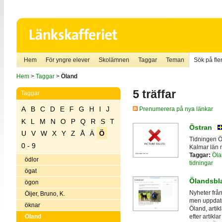
Hem
För yngre elever
Skolämnen
Taggar
Teman
Sök på fler
Hem
>
Taggar
>
Öland
5 träffar
Taggar
A
B
C
D
E
F
G
H
I
J
Prenumerera på nya länkar
K
L
M
N
O
P
Q
R
S
T
Östran
U
V
W
X
Y
Z
Å
Ä
Ö
Tidningen Ös
0 - 9
Kalmar län 
Taggar:
Öla
ödlor
tidningar
ögat
Ölandsbl
ögon
Nyheter från
Öijer, Bruno, K.
men uppdater
öknar
Öland, artik
Öland
efter artikla