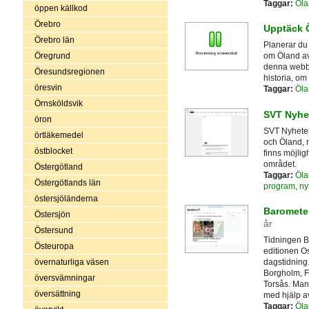
Taggar:
Öla
öppen källkod
Örebro
Upptäck 
Örebro län
Planerar du 
Öregrund
om Öland av
denna webbp
Öresundsregionen
historia, om
öresvin
Taggar:
Öla
Örnsköldsvik
SVT Nyhe
öron
SVT Nyheter
örtläkemedel
och Öland, 
östblocket
finns möjlig
området.
Östergötland
Taggar:
Öla
Östergötlands län
program
,
ny
östersjöländerna
Baromete
Östersjön
år
Östersund
Tidningen B
Östeuropa
editionen O
övernaturliga väsen
dagstidning
Borgholm, F
översvämningar
Torsås. Ma
översättning
med hjälp a
Taggar:
Öla