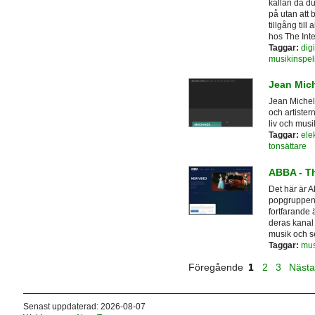
källan då d
på utan att 
tillgång till
hos The Inte
Taggar:
digi
musikinspel
Jean Mich
Jean Michel
och artister
liv och musi
Taggar:
ele
tonsättare
ABBA - Th
Det här är A
popgruppen 
fortfarande 
deras kanal
musik och se
Taggar:
mus
Föregående
1
2
3
Näst
Senast uppdaterad: 2026-08-07