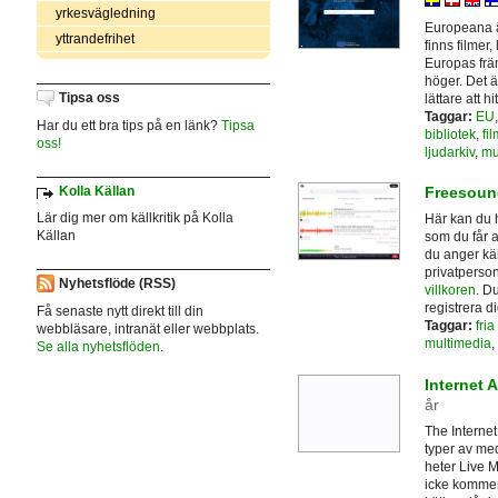
yrkesvägledning
Europeana är
yttrandefrihet
finns filmer,
Europas främ
höger. Det ä
Tipsa oss
lättare att hit
Taggar:
EU
Har du ett bra tips på en länk?
Tipsa
bibliotek
,
fil
oss!
ljudarkiv
,
mu
Kolla Källan
Freesoun
Lär dig mer om källkritik på Kolla
Här kan du h
Källan
som du får a
du anger kä
privatperson
Nyhetsflöde (RSS)
villkoren
. D
registrera d
Få senaste nytt direkt till din
Taggar:
fria
webbläsare, intranät eller webbplats.
multimedia
,
Se alla nyhetsflöden.
Internet 
år
The Internet 
typer av medi
heter Live M
icke kommers