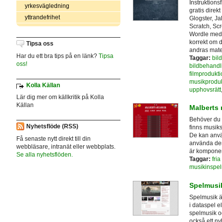
Instruktion
yrkesvägledning
gratis direkt
yttrandefrihet
Glogster, Ja
Scratch, Scr
Wordle med 
korrekt om 
Tipsa oss
andras mater
Har du ett bra tips på en länk?
Tipsa
Taggar:
bil
oss!
bildbehandl
filmprodukti
musikproduk
Kolla Källan
upphovsrätt
Lär dig mer om källkritik på Kolla
Källan
Malberts 
Behöver du m
Nyhetsflöde (RSS)
finns musiks
De kan anvä
Få senaste nytt direkt till din
använda dem 
webbläsare, intranät eller webbplats.
är komponer
Se alla nyhetsflöden.
Taggar:
fria
musikinspel
Spelmusi
Spelmusik ä
i dataspel e
spelmusik oc
också ett n