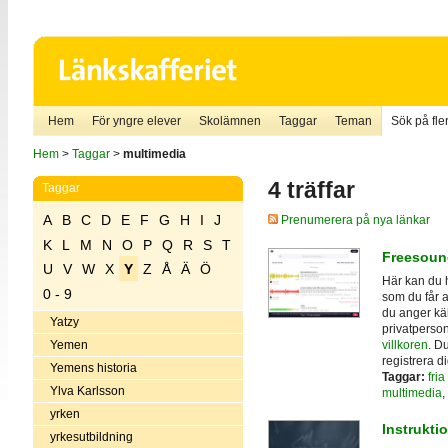
Hem
För yngre elever
Skolämnen
Taggar
Teman
Sök på fler
Hem
>
Taggar
>
multimedia
4 träffar
Taggar
A
B
C
D
E
F
G
H
I
J
Prenumerera på nya länkar
K
L
M
N
O
P
Q
R
S
T
Freesoun
U
V
W
X
Y
Z
Å
Ä
Ö
Här kan du h
0 - 9
som du får a
du anger kä
Yatzy
privatperson
villkoren
. D
Yemen
registrera d
Yemens historia
Taggar:
fria
Ylva Karlsson
multimedia
,
yrken
Instrukti
yrkesutbildning