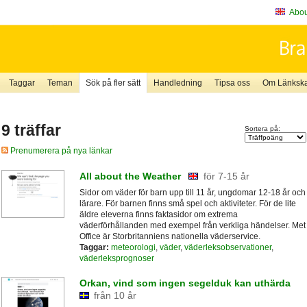
About
Taggar
Teman
Sök på fler sätt
Handledning
Tipsa oss
Om Länkskaf
9 träffar
Sortera på:
Prenumerera på nya länkar
All about the Weather
för 7-15 år
Sidor om väder för barn upp till 11 år, ungdomar 12-18 år och
lärare. För barnen finns små spel och aktiviteter. För de lite
äldre eleverna finns faktasidor om extrema
väderförhållanden med exempel från verkliga händelser. Met
Office är Storbritanniens nationella väderservice.
Taggar:
meteorologi
,
väder
,
väderleksobservationer
,
väderleksprognoser
Orkan, vind som ingen segelduk kan uthärda
från 10 år