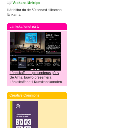
Veckans länktips
Här hittar du de 50 senast tillkomna
länkarna
Länkskafferiet på tv
Länkskafferiet presenteras på tv
Se Alma Taawo presentera
Länkskafferiet i Kunskapskanalen.
Creative Commons