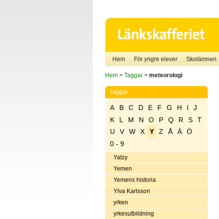
Hem
För yngre elever
Skolämnen
Hem
>
Taggar
>
meteorologi
Taggar
A
B
C
D
E
F
G
H
I
J
K
L
M
N
O
P
Q
R
S
T
U
V
W
X
Y
Z
Å
Ä
Ö
0 - 9
Yatzy
Yemen
Yemens historia
Ylva Karlsson
yrken
yrkesutbildning