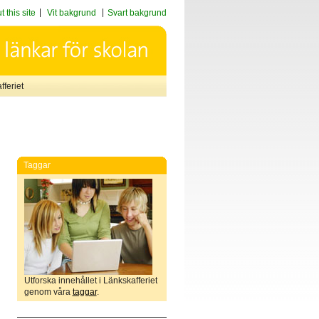
 this site
Vit bakgrund
Svart bakgrund
feriet
Taggar
Utforska innehållet i Länkskafferiet
genom våra
taggar
.