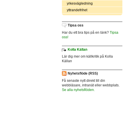
yrkesvägledning
yttrandefrihet
Tipsa oss
Har du ett bra tips på en länk?
Tipsa
oss!
Kolla Källan
Lär dig mer om källkritik på Kolla
Källan
Nyhetsflöde (RSS)
Få senaste nytt direkt till din
webbläsare, intranät eller webbplats.
Se alla nyhetsflöden.