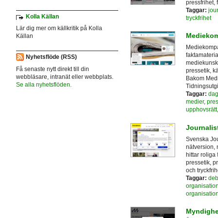
pressfrihet,
Taggar:
jour
Kolla Källan
tryckfrihet
Lär dig mer om källkritik på Kolla
Medieko
Källan
Mediekompas
faktamateria
Nyhetsflöde (RSS)
mediekunskap
Få senaste nytt direkt till din
pressetik, k
webbläsare, intranät eller webbplats.
Bakom Medi
Se alla nyhetsflöden.
Tidningsutg
Taggar:
dag
medier
,
pres
upphovsrätt
Journalis
Svenska Jour
nätversion, 
hittar roliga
pressetik, pr
och tryckfrih
Taggar:
deb
organisatio
organisatio
Myndighet