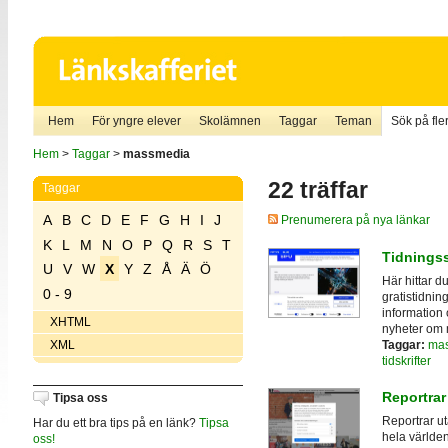
Hem
För yngre elever
Skolämnen
Taggar
Teman
Sök på fler
Hem
>
Taggar
>
massmedia
22 träffar
Taggar
A
B
C
D
E
F
G
H
I
J
Prenumerera på nya länkar
K
L
M
N
O
P
Q
R
S
T
Tidningss
U
V
W
X
Y
Z
Å
Ä
Ö
Här hittar d
0 - 9
gratistidning
information 
XHTML
nyheter om
Taggar:
ma
XML
tidskrifter
Reportrar
Tipsa oss
Reportrar ut
Har du ett bra tips på en länk?
Tipsa
hela världe
oss!