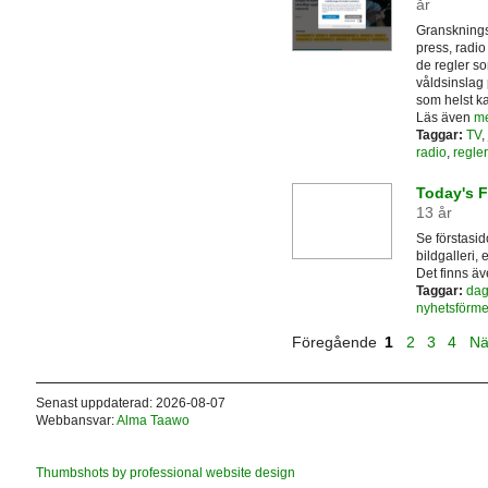
år
Gransknings
press, radio
de regler so
våldsinslag 
som helst k
Läs även
me
Taggar:
TV
,
radio
,
regler
Today's 
13 år
Se förstasid
bildgalleri, 
Det finns ä
Taggar:
dag
nyhetsförme
Föregående
1
2
3
4
Nä
Senast uppdaterad: 2026-08-07
Webbansvar:
Alma Taawo
Thumbshots by professional website design