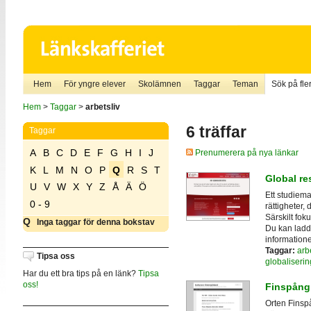
Hem
För yngre elever
Skolämnen
Taggar
Teman
Sök på fler
Hem
>
Taggar
>
arbetsliv
6 träffar
Taggar
A
B
C
D
E
F
G
H
I
J
Prenumerera på nya länkar
K
L
M
N
O
P
Q
R
S
T
Global re
U
V
W
X
Y
Z
Å
Ä
Ö
Ett studiema
0 - 9
rättigheter,
Särskilt foku
Q
Inga taggar för denna bokstav
Du kan ladd
information
Taggar:
arbe
Tipsa oss
globaliserin
Har du ett bra tips på en länk?
Tipsa
oss!
Finspång 
Orten Finspå