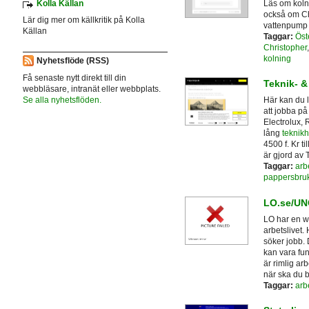
Kolla Källan
Läs om kolni
också om Ch
Lär dig mer om källkritik på Kolla
vattenpump 
Källan
Taggar:
Öst
Christopher
kolning
Nyhetsflöde (RSS)
Få senaste nytt direkt till din
Teknik- &
webbläsare, intranät eller webbplats.
Se alla nyhetsflöden.
Här kan du l
att jobba på 
Electrolux, 
lång
teknikhi
4500 f. Kr ti
är gjord av 
Taggar:
arbe
pappersbru
LO.se/U
LO har en w
arbetslivet.
söker jobb. 
kan vara fun
är rimlig arb
när ska du b
Taggar:
arbe