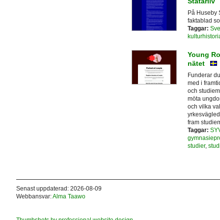
Statarliv
På Huseby S
faktablad so
Taggar:
Sve
kulturhistori
Young Rol
nätet
Funderar du
med i framt
och studiema
möta ungdom
och vilka val
yrkesvägled
fram studiema
Taggar:
SY
gymnasiepr
studier
,
stud
Senast uppdaterad: 2026-08-09
Webbansvar:
Alma Taawo
Thumbshots by professional website design