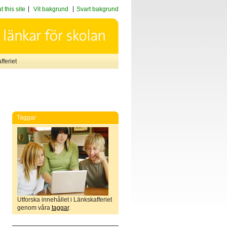
 this site
Vit bakgrund
Svart bakgrund
feriet
Taggar
Utforska innehållet i Länkskafferiet
genom våra
taggar
.