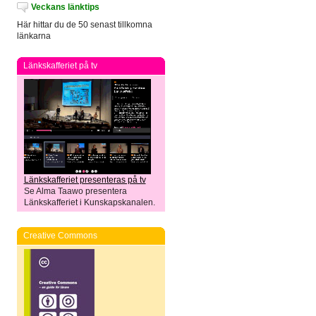
Veckans länktips
Här hittar du de 50 senast tillkomna
länkarna
Länkskafferiet på tv
Länkskafferiet presenteras på tv
Se Alma Taawo presentera
Länkskafferiet i Kunskapskanalen.
Creative Commons