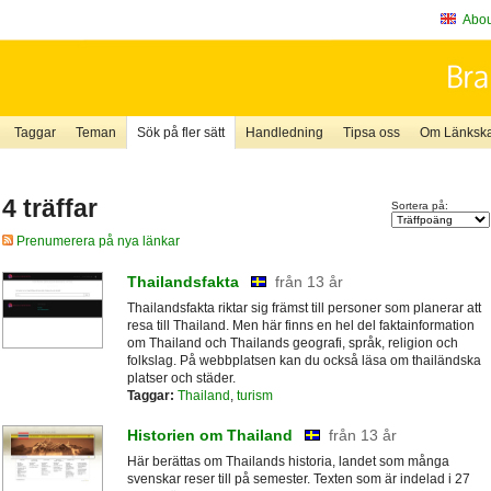
About
Taggar
Teman
Sök på fler sätt
Handledning
Tipsa oss
Om Länkskaf
4 träffar
Sortera på:
Prenumerera på nya länkar
Thailandsfakta
från 13 år
Thailandsfakta riktar sig främst till personer som planerar att
resa till Thailand. Men här finns en hel del faktainformation
om Thailand och Thailands geografi, språk, religion och
folkslag. På webbplatsen kan du också läsa om thailändska
platser och städer.
Taggar:
Thailand
,
turism
Historien om Thailand
från 13 år
Här berättas om Thailands historia, landet som många
svenskar reser till på semester. Texten som är indelad i 27