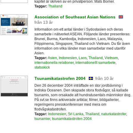
kapitel är skriven av en privatperson: Mats Borner.
Taggar:
Thailand
Association of Southeast Asian Nations
från 13 år
Information om ett antal länder i Sydostasien och deras
samarbete i nätverket ASEAN. Följande länder presenteras:
Brunei, Burma, Kambodja, Indonesien, Laos, Malaysia,
Filippinerna, Singapore, Thailand och Vietnam. Du får även
information om vilka länder man samarbetar med utanför
Asien.
Taggar:
Asien
,
Indonesien
,
Laos
,
Thailand
,
Vietnam
,
internationella relationer
,
internationellt samarbete
,
statsskick
Tsunamikatastrofen 2004
från 10 år
Den 26 december 2004 inträffade en stor jordbävning i
Indiska Oceanen. Den skapade stora flodvågor, så kallade
tsunamis, som orsakade att hundratusentals människor dog.
På svt.se finns arkiverade artiklar, filmer, bildgallerier,
regeringens presskonferenser med mera om
flodvågskatastrofen.
Taggar:
Indonesien
,
Sri Lanka
,
Thailand
,
naturkatastrofer
,
tsunamier
,
tsunamikatastrofen 2004