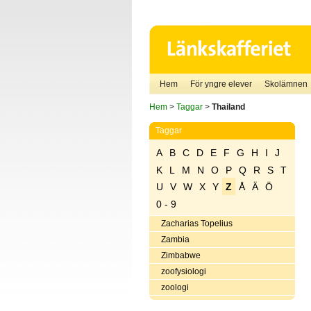
Hem
För yngre elever
Skolämnen
Hem
>
Taggar
>
Thailand
Taggar
A
B
C
D
E
F
G
H
I
J
K
L
M
N
O
P
Q
R
S
T
U
V
W
X
Y
Z
Å
Ä
Ö
0 - 9
Zacharias Topelius
Zambia
Zimbabwe
zoofysiologi
zoologi