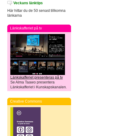
Veckans länktips
Här hittar du de 50 senast tillkomna
länkarna
Länkskafferiet på tv
Länkskafferiet presenteras på tv
Se Alma Taawo presentera
Länkskafferiet i Kunskapskanalen.
Creative Commons