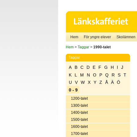
Hem
För yngre elever
Skolämnen
Hem
>
Taggar
>
1990-talet
Taggar
A
B
C
D
E
F
G
H
I
J
K
L
M
N
O
P
Q
R
S
T
U
V
W
X
Y
Z
Å
Ä
Ö
0 - 9
1200-talet
1300-talet
1400-talet
1500-talet
1600-talet
1700-talet