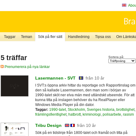
About
Taggar
Teman
Sök på fler sätt
Handledning
Tipsa oss
Om Länkskaf
5 träffar
Sortera på:
Prenumerera på nya länkar
Lasermannen - SVT
från 10 år
I SVT:s öppna arkiv hittar du reportage och Rapportinslag om
den så kallade Lasermannen, den man som i början av
1990-talet sköt ner elva män med utländskt utseende. För att
kunna titta på inslagen behöver du ha RealPlayer eller
Windows Media Player på din dator.
Taggar:
1990-talet
,
Stockholm
,
Sveriges historia
,
brottslighet
,
främlingsfientlighet
,
hatbrott
,
kriminologi
,
polisarbete
,
rasism
Tribu Design
från 10 år
Sök på en tidslinje från 1800-talet och framåt och titta på