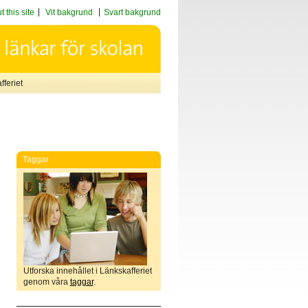
 this site
Vit bakgrund
Svart bakgrund
feriet
Taggar
Utforska innehållet i Länkskafferiet
genom våra
taggar
.