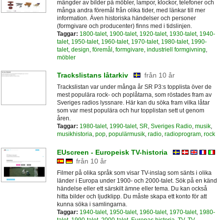
mängder av bilder på möbler, lampor, klockor, telefoner och
många andra föremål från olika tider, med länkar till mer
information. Även historiska händelser och personer
(formgivare och producenter) finns med i tidslinjen.
Taggar:
1800-talet
,
1900-talet
,
1920-talet
,
1930-talet
,
1940-
talet
,
1950-talet
,
1960-talet
,
1970-talet
,
1980-talet
,
1990-
talet
,
design
,
föremål
,
formgivare
,
industriell formgivning
,
möbler
Trackslistans låtarkiv
från 10 år
Trackslistan var under många år SR P3:s topplista över de
mest populära rock- och poplåtarna, som röstades fram av
Sveriges radios lyssnare. Här kan du söka fram vilka låtar
som var mest populära och hur topplistan sett ut genom
åren.
Taggar:
1980-talet
,
1990-talet
,
SR
,
Sveriges Radio
,
musik
,
musikhistoria
,
pop
,
populärmusik
,
radio
,
radioprogram
,
rock
EUscreen - Europeisk TV-historia
från 10 år
Filmer på olika språk som visar TV-inslag som sänts i olika
länder i Europa under 1900- och 2000-talet. Sök på en känd
händelse eller ett särskilt ämne eller tema. Du kan också
hitta bilder och ljudklipp. Du måste skapa ett konto för att
kunna söka i samlingarna.
Taggar:
1940-talet
,
1950-talet
,
1960-talet
,
1970-talet
,
1980-
talet
,
1990-talet
,
2000-talet
,
Europas historia
,
TV
,
TV-