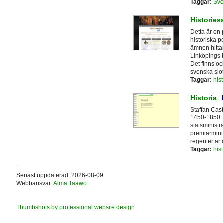
Taggar:
Sve
Histories
Detta är en 
historiska p
ämnen hitta
Linköpings 
Det finns o
svenska slott
Taggar:
hist
Historia
Staffan Cast
1450-1850. H
statsministr
premiärminis
regenter är 
Taggar:
hist
Senast uppdaterad: 2026-08-09
Webbansvar:
Alma Taawo
Thumbshots by professional website design