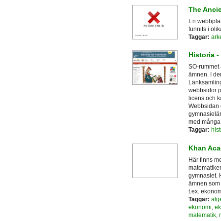
The Anci
En webbplat
funnits i ol
Taggar:
ark
Historia 
SO-rummet ä
ämnen. I den
Länksamlinge
webbsidor p
licens och 
Webbsidan d
gymnasielär
med många å
Taggar:
hist
Khan Ac
Här finns me
matematiken 
gymnasiet. 
ämnen som b
t.ex. ekonom
Taggar:
alg
ekonomi
,
ek
matematik
,