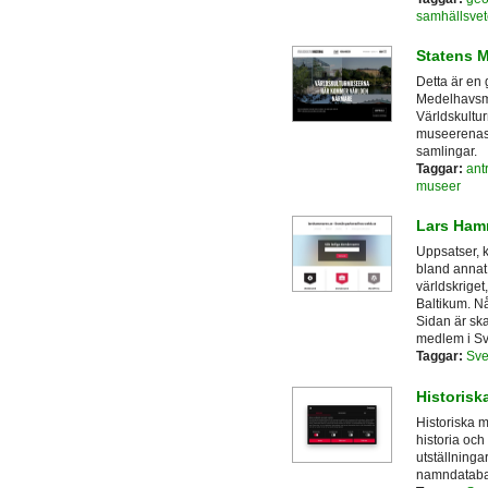
samhällsve
Statens M
Detta är en
Medelhavsmu
Världskultu
museerenas 
samlingar.
Taggar:
ant
museer
Lars Ham
Uppsatser, k
bland annat 
världskriget,
Baltikum. Nå
Sidan är sk
medlem i Sv
Taggar:
Sve
Historisk
Historiska 
historia och
utställninga
namndataba