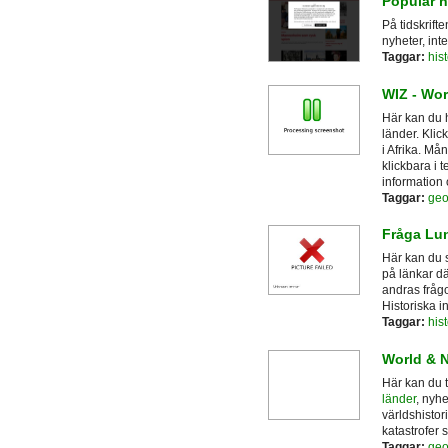
Populär h
På tidskrifte
nyheter, int
Taggar:
hist
WIZ - Wo
Här kan du h
länder. Klick
i Afrika. Må
klickbara i t
information
Taggar:
geo
Fråga Lun
Här kan du st
på länkar d
andras fråg
Historiska i
Taggar:
hist
World & 
Här kan du 
länder
, nyhe
världshistori
katastrofer 
Taggar:
geo