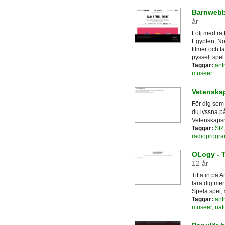
Barnwebb
år
Följ med rå
Egypten, No
filmer och l
pyssel, spe
Taggar:
ant
museer
Vetenskap
För dig som 
du lyssna på
Vetenskapsr
Taggar:
SR
radioprogr
OLogy - T
12 år
Titta in på 
lära dig mer
Spela spel, 
Taggar:
ant
museer
,
nat