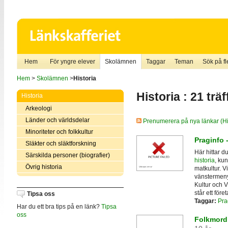
Hem
För yngre elever
Skolämnen
Taggar
Teman
Sök på fle
Hem
>
Skolämnen
>
Historia
Historia : 21 träf
Historia
Arkeologi
Länder och världsdelar
Prenumerera på nya länkar (Hi
Minoriteter och folkkultur
Praginfo 
Släkter och släktforskning
Här hittar 
Särskilda personer (biografier)
historia
, kun
Övrig historia
matkultur. V
vänstermenyn
Kultur och V
står ett för
Tipsa oss
Taggar:
Pra
Har du ett bra tips på en länk?
Tipsa
oss
Folkmord