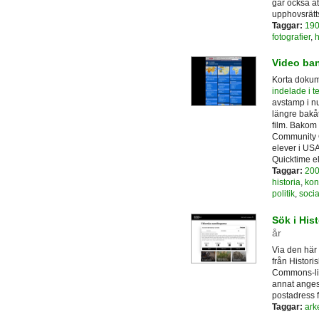
går också at
upphovsrätt
Taggar:
190
fotografier
,
h
Video ban
Korta dokume
indelade i 
avstamp i nut
längre bakåt
film. Bakom
Community O
elever i USA
Quicktime el
Taggar:
200
historia
,
konf
politik
,
socia
Sök i His
år
Via den här 
från Histori
Commons-lic
annat anges 
postadress få
Taggar:
ark