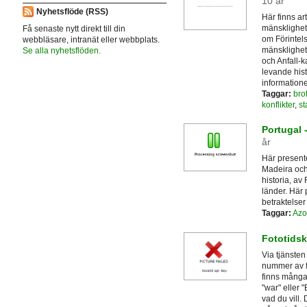
10 år
Nyhetsflöde (RSS)
Här finns ar
mänsklighet
Få senaste nytt direkt till din
om Förintel
webbläsare, intranät eller webbplats.
mänsklighet
Se alla nyhetsflöden.
och Anfall-k
levande hist
information
Taggar:
bro
konflikter
,
st
Portugal 
år
Här present
Madeira och 
historia, av
länder. Här
betraktelser
Taggar:
Azo
Fototidsk
Via tjänste
nummer av fo
finns många 
"war" eller "
vad du vill.