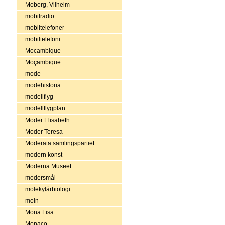
Moberg, Vilhelm
mobilradio
mobiltelefoner
mobiltelefoni
Mocambique
Moçambique
mode
modehistoria
modellflyg
modellflygplan
Moder Elisabeth
Moder Teresa
Moderata samlingspartiet
modern konst
Moderna Museet
modersmål
molekylärbiologi
moln
Mona Lisa
Monaco