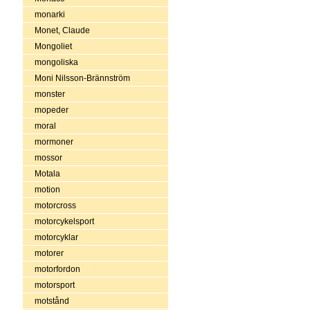
monarki
Monet, Claude
Mongoliet
mongoliska
Moni Nilsson-Brännström
monster
mopeder
moral
mormoner
mossor
Motala
motion
motorcross
motorcykelsport
motorcyklar
motorer
motorfordon
motorsport
motstånd