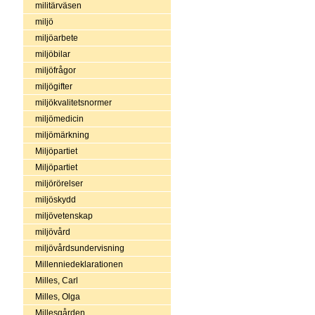
militärväsen
miljö
miljöarbete
miljöbilar
miljöfrågor
miljögifter
miljökvalitetsnormer
miljömedicin
miljömärkning
Miljöpartiet
Miljöpartiet
miljörörelser
miljöskydd
miljövetenskap
miljövård
miljövårdsundervisning
Millenniedeklarationen
Milles, Carl
Milles, Olga
Millesgården