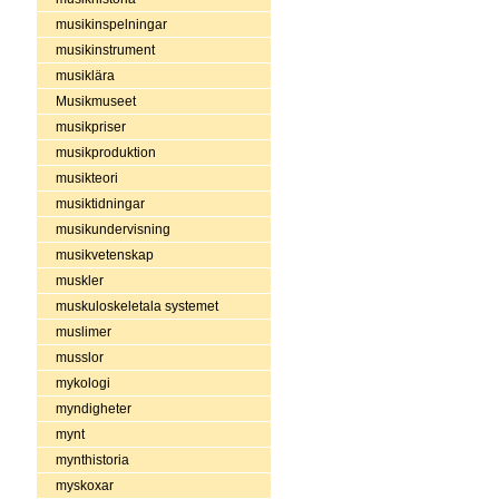
musikinspelningar
musikinstrument
musiklära
Musikmuseet
musikpriser
musikproduktion
musikteori
musiktidningar
musikundervisning
musikvetenskap
muskler
muskuloskeletala systemet
muslimer
musslor
mykologi
myndigheter
mynt
mynthistoria
myskoxar