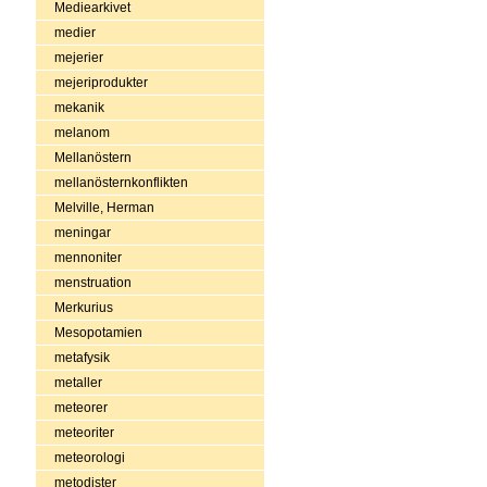
Mediearkivet
medier
mejerier
mejeriprodukter
mekanik
melanom
Mellanöstern
mellanösternkonflikten
Melville, Herman
meningar
mennoniter
menstruation
Merkurius
Mesopotamien
metafysik
metaller
meteorer
meteoriter
meteorologi
metodister