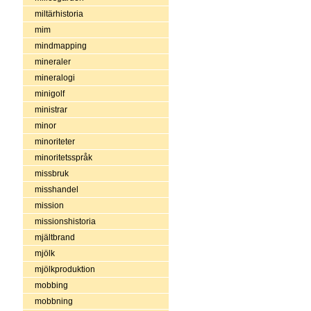
miltärhistoria
mim
mindmapping
mineraler
mineralogi
minigolf
ministrar
minor
minoriteter
minoritetsspråk
missbruk
misshandel
mission
missionshistoria
mjältbrand
mjölk
mjölkproduktion
mobbing
mobbning