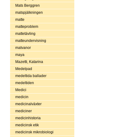
Mats Berggren
matspjälkningen
matte
matteproblem
mattetävling
matteundervisning
matvanor
maya
Mazetti, Katarina
Medelpad
medeltida ballader
medeltiden
Medici
medicin
medicinalväxter
mediciner
medicinhistoria
medicinsk etik
medicinsk mikrobiologi