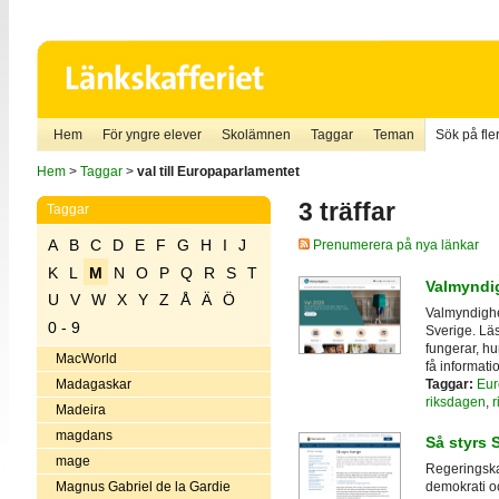
Hem
För yngre elever
Skolämnen
Taggar
Teman
Sök på fler
Hem
>
Taggar
>
val till Europaparlamentet
3 träffar
Taggar
A
B
C
D
E
F
G
H
I
J
Prenumerera på nya länkar
K
L
M
N
O
P
Q
R
S
T
Valmyndi
U
V
W
X
Y
Z
Å
Ä
Ö
Valmyndighe
0 - 9
Sverige. Lä
fungerar, hu
MacWorld
få informati
Taggar:
Eur
Madagaskar
riksdagen
,
r
Madeira
magdans
Så styrs 
mage
Regeringskan
Magnus Gabriel de la Gardie
demokrati och