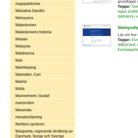
grundlagar 
magsjukdomar
Taggar:
Sve
Mahatma Gandhi
lagar
,
politik
statsskick
,
v
Mahayana
Makedonien
Valmyndig
Makedoniens historia
Läs om hur et
Malawi
Taggar:
Eur
lättläst text
,
Malaysia
Europaparl
Maldiverna
Mali
Malmköping
Malmsten, Carl
Malmö
Malta
Mannerheim, Gustaf
mansrollen
Maranata
maratonlöpning
Marfans syndrom
Margareta, regerande drottning av
Danmark, Norge och Sverige