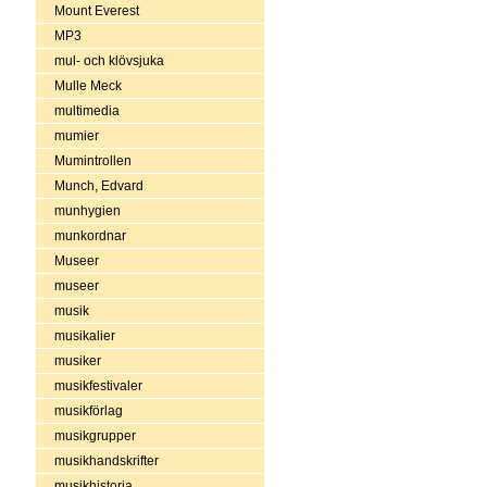
Mount Everest
MP3
mul- och klövsjuka
Mulle Meck
multimedia
mumier
Mumintrollen
Munch, Edvard
munhygien
munkordnar
Museer
museer
musik
musikalier
musiker
musikfestivaler
musikförlag
musikgrupper
musikhandskrifter
musikhistoria