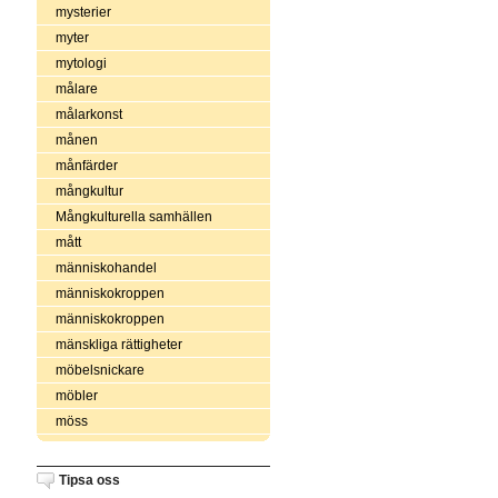
mysterier
myter
mytologi
målare
målarkonst
månen
månfärder
mångkultur
Mångkulturella samhällen
mått
människohandel
människokroppen
människokroppen
mänskliga rättigheter
möbelsnickare
möbler
möss
Tipsa oss