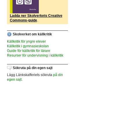
Ladda ner Skolverkets Creative
Commons-guide
.
Skolverket om källkritik
Källkritik för yngre elever
Källkritik i gymnasieskolan
Guide för källkritik för lärare
Resurser för undervisning i källkritik
Sökruta på din egen sajt
Lägg Länkskafferiets sökruta
på din
egen sajt
.