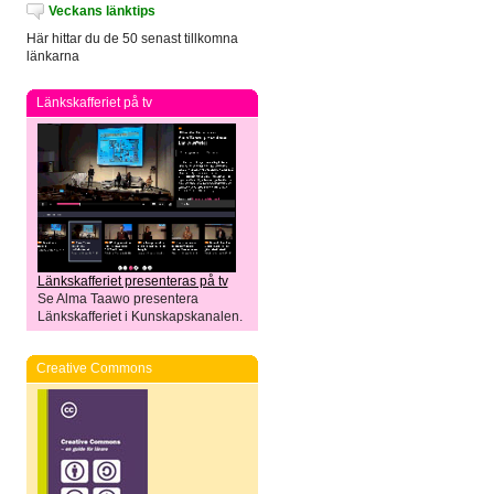
Veckans länktips
Här hittar du de 50 senast tillkomna
länkarna
Länkskafferiet på tv
Länkskafferiet presenteras på tv
Se Alma Taawo presentera
Länkskafferiet i Kunskapskanalen.
Creative Commons