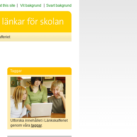
 this site
Vit bakgrund
Svart bakgrund
feriet
Taggar
Utforska innehållet i Länkskafferiet
genom våra
taggar
.