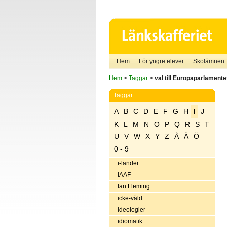
Hem
För yngre elever
Skolämnen
Hem
>
Taggar
>
val till Europaparlamente
Taggar
A
B
C
D
E
F
G
H
I
J
K
L
M
N
O
P
Q
R
S
T
U
V
W
X
Y
Z
Å
Ä
Ö
0 - 9
i-länder
IAAF
Ian Fleming
icke-våld
ideologier
idiomatik