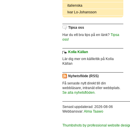
italienska
Ivar Lo-Johansson
Tipsa oss
Har du ett bra tips på en länk?
Tipsa
oss!
Kolla Källan
Lär dig mer om källkritik på Kolla
Källan
Nyhetsflöde (RSS)
Få senaste nytt direkt till din
webbläsare, intranät eller webbplats.
Se alla nyhetsflöden.
Senast uppdaterad: 2026-08-06
Webbansvar:
Alma Taawo
Thumbshots by professional website desig