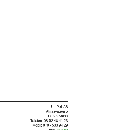
UniPoll AB
Alnäsvägen 5
17078 Solna
Telefon: 08-52 48 41 23
Mobil: 070 - 533 94 29
E-post:
info.se