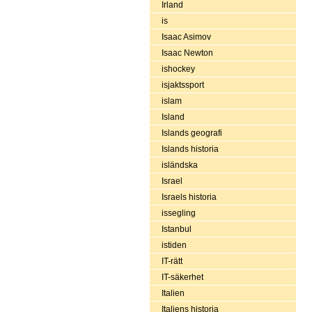
Irland
is
Isaac Asimov
Isaac Newton
ishockey
isjaktssport
islam
Island
Islands geografi
Islands historia
isländska
Israel
Israels historia
issegling
Istanbul
istiden
IT-rätt
IT-säkerhet
Italien
Italiens historia