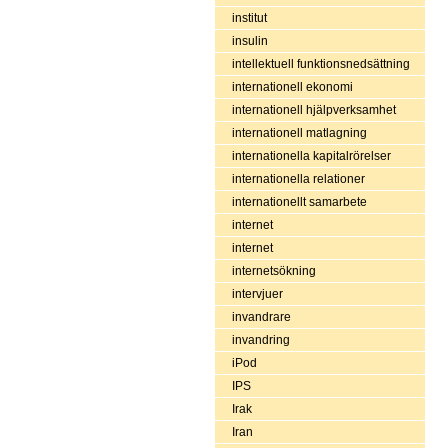
institut
insulin
intellektuell funktionsnedsättning
internationell ekonomi
internationell hjälpverksamhet
internationell matlagning
internationella kapitalrörelser
internationella relationer
internationellt samarbete
internet
internet
internetsökning
intervjuer
invandrare
invandring
iPod
IPS
Irak
Iran