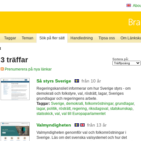
About
Taggar
Teman
Sök på fler sätt
Handledning
Tipsa oss
Om Länkskaf
t
3 träffar
Sortera på:
Prenumerera på nya länkar
Så styrs Sverige
från 10 år
Regeringskansliet informerar om hur Sverige styrs - om
demokrati och folkstyre, val, rösträtt, lagar, Sveriges
grundlagar och regeringens arbete.
Taggar:
Sverige
,
demokrati
,
folkomröstningar
,
grundlagar
,
lagar
,
politik
,
rösträtt
,
regering
,
riksdagsval
,
statskunskap
,
statsskick
,
val
,
val till Europaparlamentet
Valmyndigheten
från 13 år
Valmyndigheten genomför val och folkomröstningar i
Sverige. Läs om det svenska valsystemet och hur det