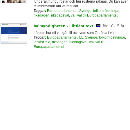
fungerar, hur du röstar och hur rösterna räknas. Du kan även
få information om valresultat.
Taggar:
Europaparlamentet
,
Sverige
,
folkomröstningar
,
riksdagen
,
riksdagsval
,
val
,
val till Europaparlamentet
Valmyndigheten - Lättläst text
för 10-15 år
Läs om hur ett val går till och vem som får rösta i valet.
Taggar:
Europaparlamentet
,
LL
,
Sverige
,
folkomröstningar
,
lättläst text
,
riksdagen
,
riksdagsval
,
val
,
val till
Europaparlamentet