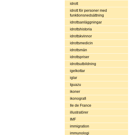
idrott
idrott för personer med
funktionsnedsättning
idrottsanläggningar
idrottshistoria
idrottskvinnor
idrottsmedicin
idrottsmän
idrottspriser
idrottsutbildning
igelkottar
iglar
Iguazu
ikoner
ikonografi
Ile de France
illustratörer
IMF
immigration
immunologi