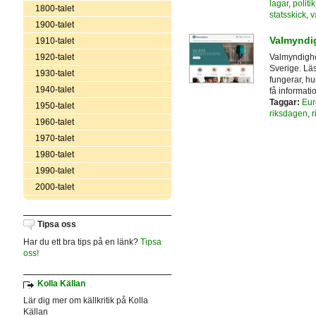
lagar
,
politik
1800-talet
statsskick
,
v
1900-talet
Valmyndi
1910-talet
1920-talet
Valmyndighe
Sverige. Lä
1930-talet
fungerar, hu
1940-talet
få informati
Taggar:
Eur
1950-talet
riksdagen
,
r
1960-talet
1970-talet
1980-talet
1990-talet
2000-talet
Tipsa oss
Har du ett bra tips på en länk?
Tipsa
oss!
Kolla Källan
Lär dig mer om källkritik på Kolla
Källan