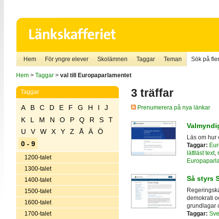
Hem
För yngre elever
Skolämnen
Taggar
Teman
Sök på fler
Hem
>
Taggar
>
val till Europaparlamentet
3 träffar
Taggar
A
B
C
D
E
F
G
H
I
J
Prenumerera på nya länkar
K
L
M
N
O
P
Q
R
S
T
Valmyndig
U
V
W
X
Y
Z
Å
Ä
Ö
Läs om hur et
0 - 9
Taggar:
Eur
lättläst text
,
1200-talet
Europaparl
1300-talet
Så styrs 
1400-talet
Regeringskan
1500-talet
demokrati och
1600-talet
grundlagar 
1700-talet
Taggar:
Sve