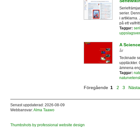
Seriewiki
Seriefrämja
serier. Denn
i artiklarna.
på ett valfrit
Taggar:
seri
uppslagsve
A Scienc
år
Tecknade se
upptäckter. 
ämnena enge
Taggar:
nat
naturvetens
Föregående
1
2
3
Näst
Senast uppdaterad: 2026-08-09
Webbansvar:
Alma Taawo
Thumbshots by professional website design