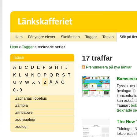
Hem
För yngre elever
Skolämnen
Taggar
Teman
Sök på fler
Hem
>
Taggar
>
tecknade serier
17 träffar
Taggar
A
B
C
D
E
F
G
H
I
J
Prenumerera på nya länkar
K
L
M
N
O
P
Q
R
S
T
Bamsesk
U
V
W
X
Y
Z
Å
Ä
Ö
Pyssla och 
0 - 9
övningar för 
koncentratio
Zacharias Topelius
kan också l
Taggar:
bok
Zambia
tecknade se
Zimbabwe
zoofysiologi
The New 
zoologi
Tidningen N
lektionstips