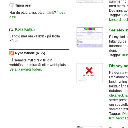
summering a
Tipsa oss
med mera. Man
Det finns ä
Har du ett bra tips på en länk?
Tipsa
Taggar:
För
oss!
korsord
,
tec
Kolla Källan
Serielex
Lär dig mer om källkritik på Kolla
Ett mycket o
Källan
hittar du de
information 
dem.
Nyhetsflöde (RSS)
Taggar:
illu
Få senaste nytt direkt till din
webbläsare, intranät eller webbplats.
Disney c
Se alla nyhetsflöden.
På denna we
i tecknade s
beskrivning 
första gånge
databas med
olika teckna
serier pres
om speciell
sammanfattn
Taggar:
Dis
film
,
tecknad