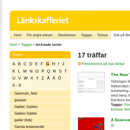
Hem
För yngre elever
Skolämnen
Taggar
Teman
Sök på fler
Hem
>
Taggar
>
tecknade serier
17 träffar
Taggar
A
B
C
D
E
F
G
H
I
J
Prenumerera på nya länkar
K
L
M
N
O
P
Q
R
S
T
The New 
U
V
W
X
Y
Z
Å
Ä
Ö
Tidningen N
0 - 9
lektionstips
summering a
Gainman, Neil
med mera. Man
Det finns ä
galaxer
Taggar:
För
Galilei, Galileo
korsord
,
tec
Galileo Galilei
A Scienc
galler (folk)
år
Gamla testamentet