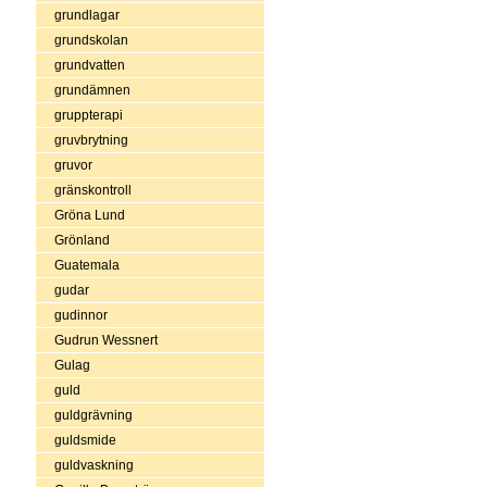
grundlagar
grundskolan
grundvatten
grundämnen
gruppterapi
gruvbrytning
gruvor
gränskontroll
Gröna Lund
Grönland
Guatemala
gudar
gudinnor
Gudrun Wessnert
Gulag
guld
guldgrävning
guldsmide
guldvaskning