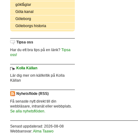
gökfåglar
Göta kanal
Göteborg
Göteborgs historia
Tipsa oss
Har du ett bra tips på en länk?
Tipsa
oss!
Kolla Källan
Lär dig mer om källkritik på Kolla
Källan
Nyhetsflöde (RSS)
Få senaste nytt direkt till din
webbläsare, intranät eller webbplats.
Se alla nyhetsflöden.
Senast uppdaterad: 2026-08-08
Webbansvar:
Alma Taawo