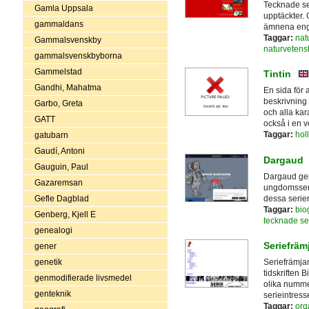
Tecknade se
Gamla Uppsala
upptäckter. 
gammaldans
ämnena enge
Taggar:
nat
Gammalsvenskby
naturvetens
gammalsvenskbyborna
Gammelstad
Tintin
Gandhi, Mahatma
En sida för a
beskrivning
Garbo, Greta
och alla kar
GATT
också i en v
Taggar:
hol
gatubarn
Gaudí, Antoni
Dargaud
Gauguin, Paul
Dargaud ger
Gazaremsan
ungdomsseri
dessa serie
Gefle Dagblad
Taggar:
biog
Genberg, Kjell E
tecknade se
genealogi
Seriefräm
gener
genetik
Seriefrämja
tidskriften 
genmodifierade livsmedel
olika nummer
genteknik
serieintress
Taggar:
org