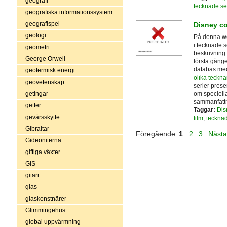
geografi
tecknade se
geografiska informationssystem
geografispel
Disney c
geologi
På denna we
i tecknade s
geometri
beskrivning 
George Orwell
första gånge
databas med
geotermisk energi
olika teckna
geovetenskap
serier pres
om speciell
getingar
sammanfattn
getter
Taggar:
Dis
gevärsskytte
film
,
tecknad
Gibraltar
Föregående
1
2
3
Näst
Gideoniterna
giftiga växter
GIS
gitarr
glas
glaskonstnärer
Glimmingehus
global uppvärmning