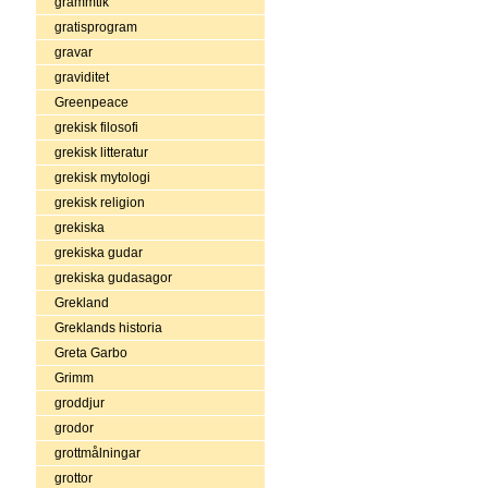
grammtik
gratisprogram
gravar
graviditet
Greenpeace
grekisk filosofi
grekisk litteratur
grekisk mytologi
grekisk religion
grekiska
grekiska gudar
grekiska gudasagor
Grekland
Greklands historia
Greta Garbo
Grimm
groddjur
grodor
grottmålningar
grottor