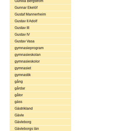
Gunilla Bergström
Gunnar Ekelöf
Gustaf Mannerheim
Gustav II Adolf
Gustav III
Gustav IV
Gustav Vasa
gymnasieprogram
gymnasieskolan
gymnasieskolor
gymnasiet
gymnastik
gång
gårdar
gåtor
gäss
Gästrikland
Gävle
Gävleborg
Gävleborgs län