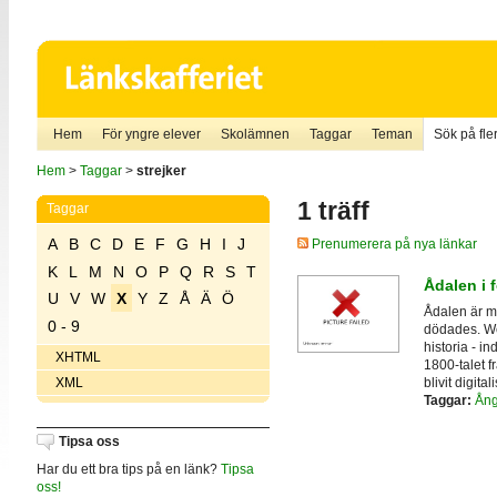
Hem
För yngre elever
Skolämnen
Taggar
Teman
Sök på fler
Hem
>
Taggar
>
strejker
1 träff
Taggar
A
B
C
D
E
F
G
H
I
J
Prenumerera på nya länkar
K
L
M
N
O
P
Q
R
S
T
Ådalen i 
U
V
W
X
Y
Z
Å
Ä
Ö
Ådalen är me
0 - 9
dödades. We
historia - in
XHTML
1800-talet f
blivit digit
XML
Taggar:
Ång
Tipsa oss
Har du ett bra tips på en länk?
Tipsa
oss!