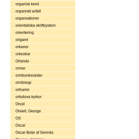
organisk kemi
organiskt avfall
organsationer
orientaliska skriftsystem
orientering
origami
orkaner
orkestrar
Orlando
ormar
ormbunksväxter
ornitologi
ortnamn
ortodoxa kyrkor
Orust
Orwell, George
OS
Oscar
Oscar Boije af Gennäs