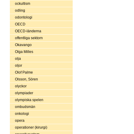
ockultism
odling
odontologi
OECD
OECD-länderna
offentliga sektorn
Okavango
Olga Milles
olja
oljor
Olof Palme
Olsson, Sören
olyckor
olympiader
olympiska spelen
ombudsmän
onkologi
opera
operationer (kirurgi)