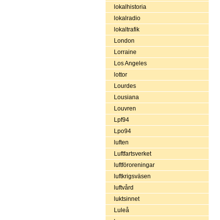
lokalhistoria
lokalradio
lokaltrafik
London
Lorraine
Los Angeles
lottor
Lourdes
Lousiana
Louvren
Lpf94
Lpo94
luften
Luftfartsverket
luftföroreningar
luftkrigsväsen
luftvård
luktsinnet
Luleå