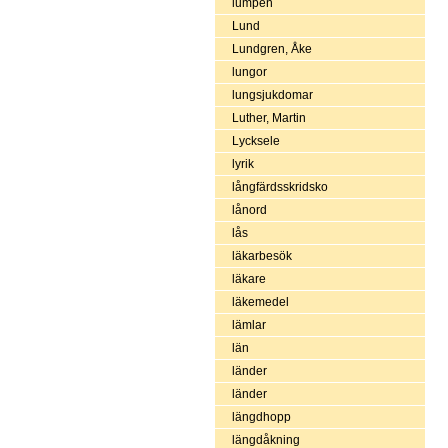
lumpen
Lund
Lundgren, Åke
lungor
lungsjukdomar
Luther, Martin
Lycksele
lyrik
långfärdsskridsko
lånord
lås
läkarbesök
läkare
läkemedel
lämlar
län
länder
länder
längdhopp
längdåkning