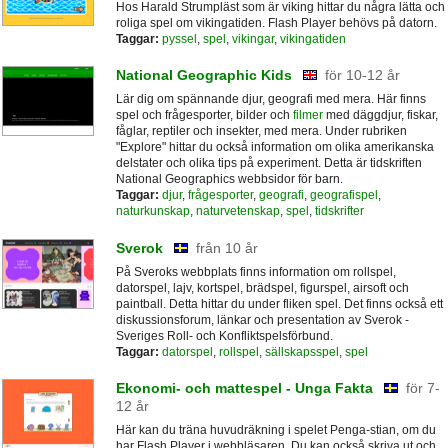
Hos Harald Strumpläst som är viking hittar du några lätta och
roliga spel om vikingatiden. Flash Player behövs på datorn.
Taggar:
pyssel
,
spel
,
vikingar
,
vikingatiden
National Geographic Kids
för 10-12 år
Lär dig om spännande djur, geografi med mera. Här finns
spel och frågesporter, bilder och
filmer
med däggdjur, fiskar,
fåglar, reptiler och insekter, med mera. Under rubriken
"Explore" hittar du också information om olika amerikanska
delstater och olika tips på experiment. Detta är tidskriften
National Geographics webbsidor för barn.
Taggar:
djur
,
frågesporter
,
geografi
,
geografispel
,
naturkunskap
,
naturvetenskap
,
spel
,
tidskrifter
Sverok
från 10 år
På Sveroks webbplats finns information om rollspel,
datorspel, lajv, kortspel, brädspel, figurspel, airsoft och
paintball. Detta hittar du under fliken spel. Det finns också ett
diskussionsforum, länkar och presentation av Sverok -
Sveriges Roll- och Konfliktspelsförbund.
Taggar:
datorspel
,
rollspel
,
sällskapsspel
,
spel
Ekonomi- och mattespel - Unga Fakta
för 7-
12 år
Här kan du träna huvudräkning i spelet Penga-stian, om du
har Flash Player i webbläsaren. Du kan också skriva ut och