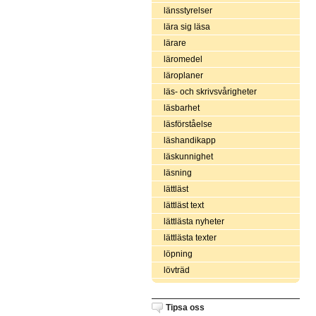
länsstyrelser
lära sig läsa
lärare
läromedel
läroplaner
läs- och skrivsvårigheter
läsbarhet
läsförståelse
läshandikapp
läskunnighet
läsning
lättläst
lättläst text
lättlästa nyheter
lättlästa texter
löpning
lövträd
Tipsa oss