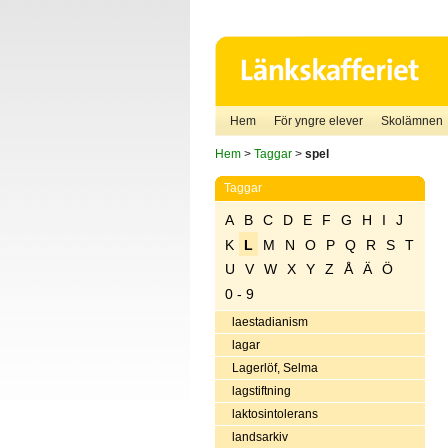
Hem
För yngre elever
Skolämnen
Hem
>
Taggar
>
spel
Taggar
A
B
C
D
E
F
G
H
I
J
K
L
M
N
O
P
Q
R
S
T
U
V
W
X
Y
Z
Å
Ä
Ö
0 - 9
laestadianism
lagar
Lagerlöf, Selma
lagstiftning
laktosintolerans
landsarkiv