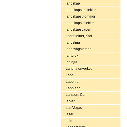
landskap
landskapsarkitektur
landskapsblommor
landskapsinsekter
landskapsvapen
Landsteiner, Karl
landsting
landsvägsfordon
lantbruk
lantdjur
Lantmäteriverket
Laos
Laponia
Lappland
Larsson, Carl
larver
Las Vegas
laser
latin