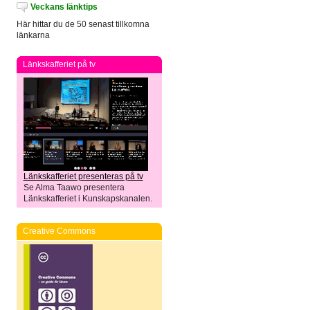
Veckans länktips
Här hittar du de 50 senast tillkomna
länkarna
Länkskafferiet på tv
Länkskafferiet presenteras på tv
Se Alma Taawo presentera
Länkskafferiet i Kunskapskanalen.
Creative Commons