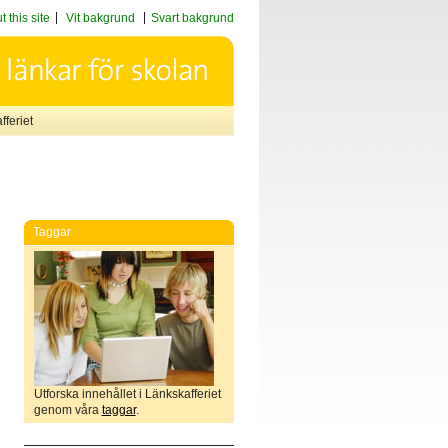
 this site
Vit bakgrund
Svart bakgrund
feriet
Taggar
Utforska innehållet i Länkskafferiet
genom våra
taggar
.