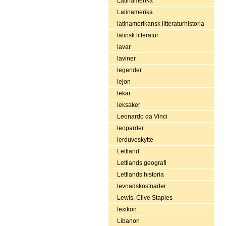
Latinamerika
Latinamerika
latinamerikansk litteraturhistoria
latinsk litteratur
lavar
laviner
legender
lejon
lekar
leksaker
Leonardo da Vinci
leoparder
lerduveskytte
Lettland
Lettlands geografi
Lettlands historia
levnadskostnader
Lewis, Clive Staples
lexikon
Libanon