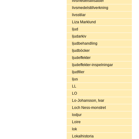
livsmedelstillsatser
livsmedelstillverkning
livsstilar
Liza Marklund
ljud
ljudarkiv
ljudbehandling
ljudböcker
ljudeffekter
ljudeffekter-inspelningar
ljudfiler
ljus
LL
LO
Lo-Johansson, Ivar
Loch Ness-monstret
lodjur
Loire
lok
Lokalhistoria