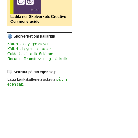
Ladda ner Skolverkets Creative
Commons-guide
.
Skolverket om källkritik
Källkritik för yngre elever
Källkritik i gymnasieskolan
Guide för källkritik för lärare
Resurser för undervisning i källkritik
Sökruta på din egen sajt
Lägg Länkskafferiets sökruta
på din
egen sajt
.