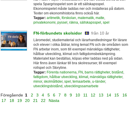
spela Spargrisspelet som är ett sällskapsspel.
Ekonomispelet måste laddas ner och installeras på datorn.
Texter om ekonomihistoria finns också här.
Taggar:
aritmetik
,
förskolan
,
matematik
,
matte
,
privatekonomi
,
pyssel
,
räkna
,
sällskapsspel
,
spel
FN-förbundets skolsidor
från 10 år
Läromedel, studiematerial och lärarhandledningar för lärare
och elever i olika åldrar, kring temat FN och de områden som
FN arbetar inom, som till exempel mänskliga rättigheter,
hållbar utveckling, klimat och fattigdomsbekämpning.
Materialet kan beställas, köpas eller laddas ned på sidan.
Här finns även länkar till bra skolresurser, till exempel
rollspel och Storyline.
Taggar:
Förenta nationerna
,
FN
,
barns rättigheter
,
bistånd
,
fattigdom
,
hållbar utveckling
,
klimat
,
mänskliga rättigheter
,
minor
,
skolmåltider
,
spel
,
temaarbete
,
u-länder
,
utvecklingsbistånd
,
utvecklingssamarbete
Föregående
1
2
3
4
5
6
7
8
9
10
11
12
13
14
15
16
17
18
19
20
21
22
Nästa