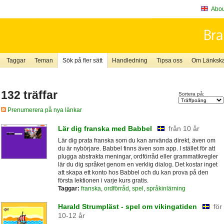
About
Taggar
Teman
Sök på fler sätt
Handledning
Tipsa oss
Om Länkskaf
132 träffar
Sortera på:
Prenumerera på nya länkar
Lär dig franska med Babbel
från 10 år
Lär dig prata franska som du kan använda direkt, även om
du är nybörjare. Babbel finns även som app. I stället för att
plugga abstrakta meningar, ordförråd eller grammatikregler
lär du dig språket genom en verklig dialog. Det kostar inget
att skapa ett konto hos Babbel och du kan prova på den
första lektionen i varje kurs gratis.
Taggar:
franska
,
ordförråd
,
spel
,
språkinlärning
Harald Strumpläst - spel om vikingatiden
för
10-12 år