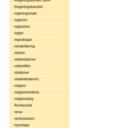
Regeringsformen 1809
Regeringskansliet
regeringsmakt
regioner
regissörer
regler
regnskogar
rehabilitering
reklam
reklamationer
reklamfilm
relationer
relativitetsteorin
religion
religionshistoria
religionskrig
Rembrandt
renar
renässansen
reportage