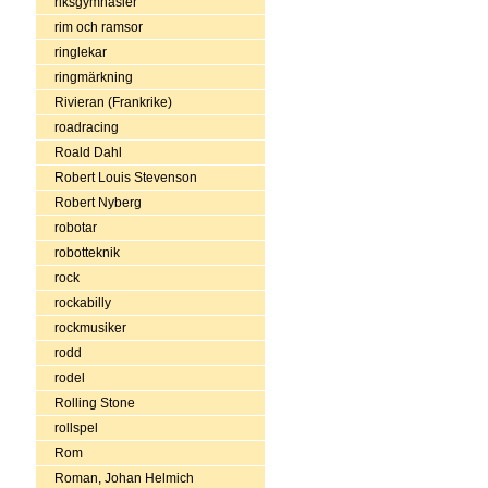
riksgymnasier
rim och ramsor
ringlekar
ringmärkning
Rivieran (Frankrike)
roadracing
Roald Dahl
Robert Louis Stevenson
Robert Nyberg
robotar
robotteknik
rock
rockabilly
rockmusiker
rodd
rodel
Rolling Stone
rollspel
Rom
Roman, Johan Helmich