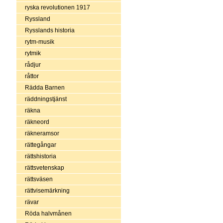
ryska revolutionen 1917
Ryssland
Rysslands historia
rytm-musik
rytmik
rådjur
råttor
Rädda Barnen
räddningstjänst
räkna
räkneord
räkneramsor
rättegångar
rättshistoria
rättsvetenskap
rättsväsen
rättvisemärkning
rävar
Röda halvmånen