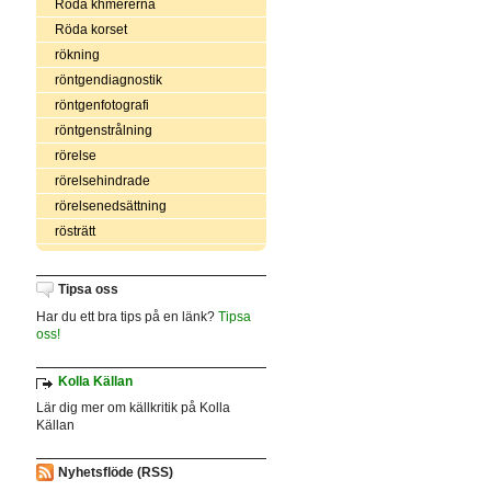
Röda khmererna
Röda korset
rökning
röntgendiagnostik
röntgenfotografi
röntgenstrålning
rörelse
rörelsehindrade
rörelsenedsättning
rösträtt
Tipsa oss
Har du ett bra tips på en länk?
Tipsa
oss!
Kolla Källan
Lär dig mer om källkritik på Kolla
Källan
Nyhetsflöde (RSS)