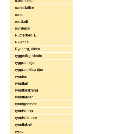
rullskridskor
runinskrifter
runor
runskrift
runstenar
Rutherford, E.
Rwanda
Rydberg, Viktor
ryggmärgsskada
ryggradsdjur
ryggradslösa djur
rymden
rymdfart
rymdforskning
rymdfärder
rymdgeometri
rymdskepp
rymdstationer
rymdteknik
ryska