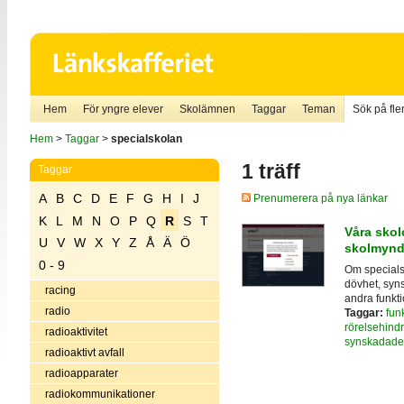
Hem
För yngre elever
Skolämnen
Taggar
Teman
Sök på fler
Hem
>
Taggar
>
specialskolan
1 träff
Taggar
A
B
C
D
E
F
G
H
I
J
Prenumerera på nya länkar
K
L
M
N
O
P
Q
R
S
T
Våra skol
U
V
W
X
Y
Z
Å
Ä
Ö
skolmynd
0 - 9
Om specialsk
dövhet, syns
racing
andra funkt
radio
Taggar:
fun
rörelsehind
radioaktivitet
synskadade
radioaktivt avfall
radioapparater
radiokommunikationer