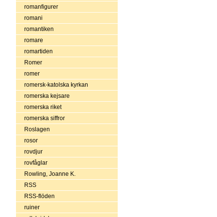
romanfigurer
romani
romantiken
romare
romartiden
Romer
romer
romersk-katolska kyrkan
romerska kejsare
romerska riket
romerska siffror
Roslagen
rosor
rovdjur
rovfåglar
Rowling, Joanne K.
RSS
RSS-flöden
ruiner