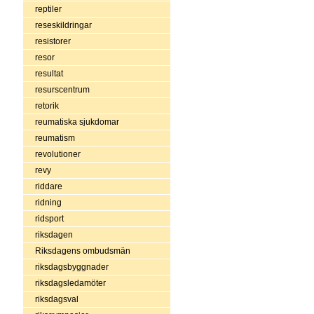
reptiler
reseskildringar
resistorer
resor
resultat
resurscentrum
retorik
reumatiska sjukdomar
reumatism
revolutioner
revy
riddare
ridning
ridsport
riksdagen
Riksdagens ombudsmän
riksdagsbyggnader
riksdagsledamöter
riksdagsval