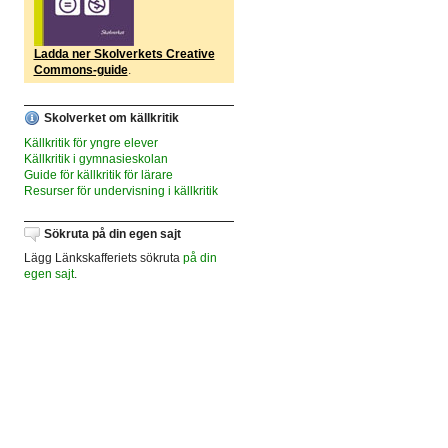
Ladda ner Skolverkets Creative
Commons-guide
.
Skolverket om källkritik
Källkritik för yngre elever
Källkritik i gymnasieskolan
Guide för källkritik för lärare
Resurser för undervisning i källkritik
Sökruta på din egen sajt
Lägg Länkskafferiets sökruta
på din
egen sajt
.