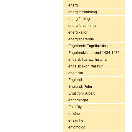
energi
energiförbrukning
energiföretag
energiförsörjning
energikällor
energisparande
Engelbrekt Engelbrektsson
Engelbrektsupproret 1434-1436
engelsk litteraturhistoria
engelsk skönlitteratur
engelska
England
Englund, Peter
Engström, Albert
enhörningar
Enid Blyton
enkäter
ensamhet
entomologi