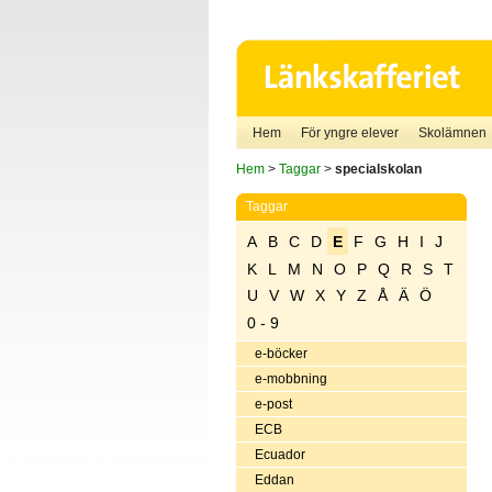
Hem
För yngre elever
Skolämnen
Hem
>
Taggar
>
specialskolan
Taggar
A
B
C
D
E
F
G
H
I
J
K
L
M
N
O
P
Q
R
S
T
U
V
W
X
Y
Z
Å
Ä
Ö
0 - 9
e-böcker
e-mobbning
e-post
ECB
Ecuador
Eddan