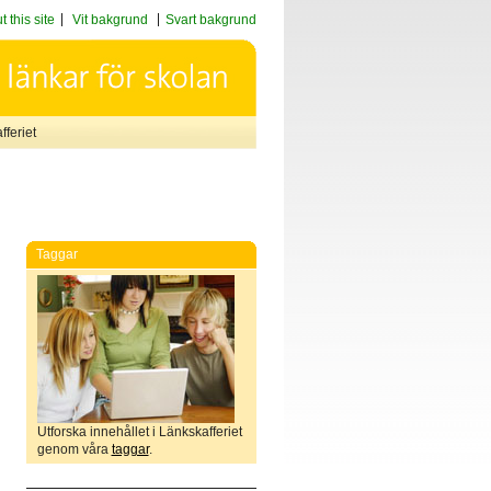
 this site
Vit bakgrund
Svart bakgrund
feriet
Taggar
Utforska innehållet i Länkskafferiet
genom våra
taggar
.