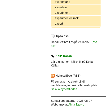
evenemang
evolution
experiment
experimentell rock
export
Tipsa oss
Har du ett bra tips på en länk?
Tipsa
oss!
Kolla Källan
Lär dig mer om källkritik på Kolla
Källan
Nyhetsflöde (RSS)
Få senaste nytt direkt till din
webbläsare, intranät eller webbplats.
Se alla nyhetsflöden.
Senast uppdaterad: 2026-08-07
Webbansvar:
Alma Taawo