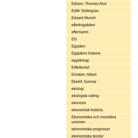
Edison, Thomas Alva
Edith Södergran
Edvard Munch
efterkrigstiden
efternamn
EG
Egypten
Egyptens historia
egyptologi
Eiffeltornet
Einstein, Albert
Ekelöf, Gunnar
ekologi
ekologisk odling
ekonomi
ekonomisk historia
Ekonomiska och monetära
unionen
ekonomiska prognoser
ekonomiska teorier