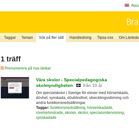
About
Taggar
Teman
Sök på fler sätt
Handledning
Tipsa oss
Om Länkskaf
1 träff
Prenumerera på nya länkar
Våra skolor - Specialpedagogiska
skolmyndigheten
från 10 år
Om specialskolor i Sverige för elever med hörselskada,
dövhet, synskada, dövblindhet, utvecklingsstörning och
andra funktionsnedsättningar.
Taggar:
funktionsnedsättning
,
hörselskadade
,
rörelsehindrade
,
skolan
,
skolor
,
specialundervisning
,
synskadade