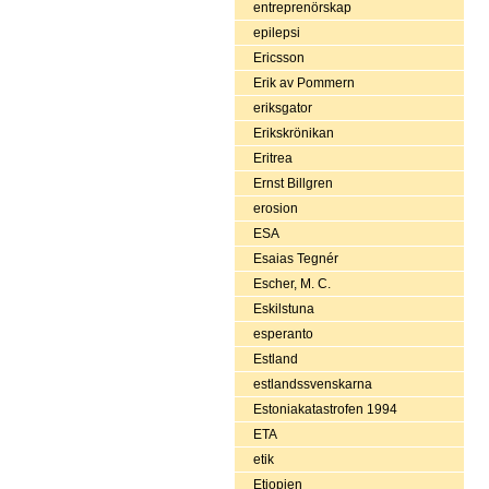
entreprenörskap
epilepsi
Ericsson
Erik av Pommern
eriksgator
Erikskrönikan
Eritrea
Ernst Billgren
erosion
ESA
Esaias Tegnér
Escher, M. C.
Eskilstuna
esperanto
Estland
estlandssvenskarna
Estoniakatastrofen 1994
ETA
etik
Etiopien