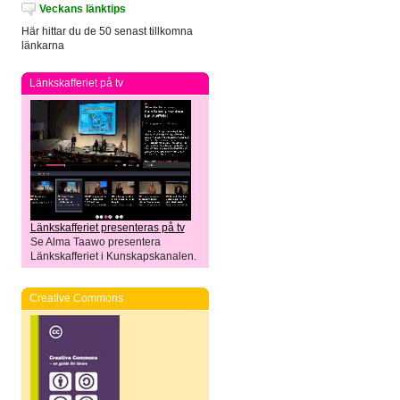
Veckans länktips
Här hittar du de 50 senast tillkomna
länkarna
Länkskafferiet på tv
Länkskafferiet presenteras på tv
Se Alma Taawo presentera
Länkskafferiet i Kunskapskanalen.
Creative Commons