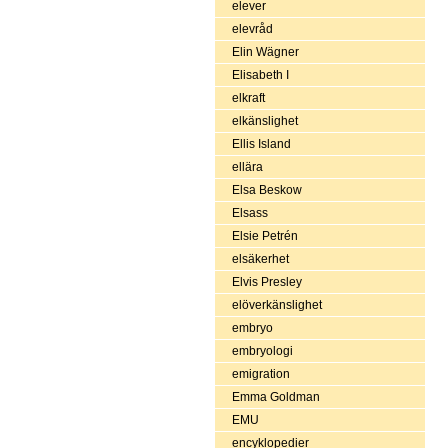
elever
elevråd
Elin Wägner
Elisabeth I
elkraft
elkänslighet
Ellis Island
ellära
Elsa Beskow
Elsass
Elsie Petrén
elsäkerhet
Elvis Presley
elöverkänslighet
embryo
embryologi
emigration
Emma Goldman
EMU
encyklopedier