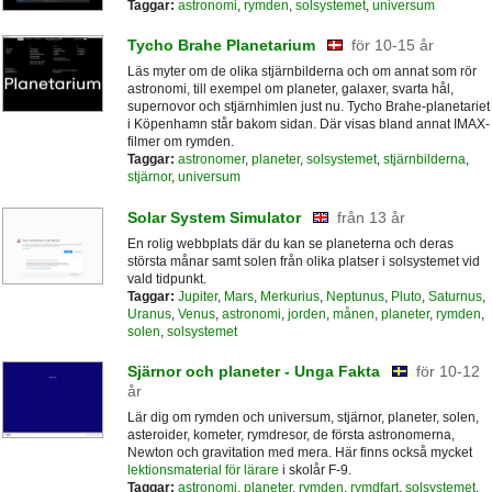
Taggar:
astronomi
,
rymden
,
solsystemet
,
universum
Tycho Brahe Planetarium
för 10-15 år
Läs myter om de olika stjärnbilderna och om annat som rör
astronomi, till exempel om planeter, galaxer, svarta hål,
supernovor och stjärnhimlen just nu. Tycho Brahe-planetariet
i Köpenhamn står bakom sidan. Där visas bland annat IMAX-
filmer om rymden.
Taggar:
astronomer
,
planeter
,
solsystemet
,
stjärnbilderna
,
stjärnor
,
universum
Solar System Simulator
från 13 år
En rolig webbplats där du kan se planeterna och deras
största månar samt solen från olika platser i solsystemet vid
vald tidpunkt.
Taggar:
Jupiter
,
Mars
,
Merkurius
,
Neptunus
,
Pluto
,
Saturnus
,
Uranus
,
Venus
,
astronomi
,
jorden
,
månen
,
planeter
,
rymden
,
solen
,
solsystemet
Sjärnor och planeter - Unga Fakta
för 10-12
år
Lär dig om rymden och universum, stjärnor, planeter, solen,
asteroider, kometer, rymdresor, de första astronomerna,
Newton och gravitation med mera. Här finns också mycket
lektionsmaterial för lärare
i skolår F-9.
Taggar:
astronomi
,
planeter
,
rymden
,
rymdfart
,
solsystemet
,