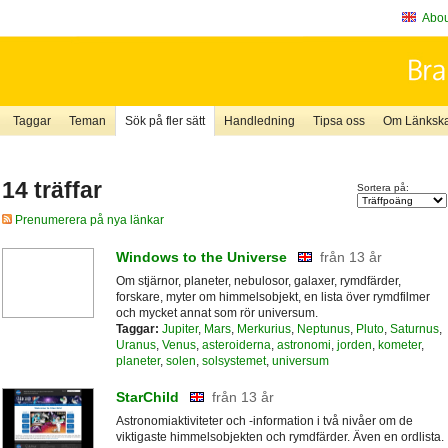
About
Taggar
Teman
Sök på fler sätt
Handledning
Tipsa oss
Om Länkskaf
14 träffar
Sortera på:
Prenumerera på nya länkar
Windows to the Universe
från 13 år
Om stjärnor, planeter, nebulosor, galaxer, rymdfärder,
forskare, myter om himmelsobjekt, en lista över rymdfilmer
och mycket annat som rör universum.
Taggar:
Jupiter
,
Mars
,
Merkurius
,
Neptunus
,
Pluto
,
Saturnus
,
Uranus
,
Venus
,
asteroiderna
,
astronomi
,
jorden
,
kometer
,
planeter
,
solen
,
solsystemet
,
universum
StarChild
från 13 år
Astronomiaktiviteter och -information i två nivåer om de
viktigaste himmelsobjekten och rymdfärder. Även en ordlista.