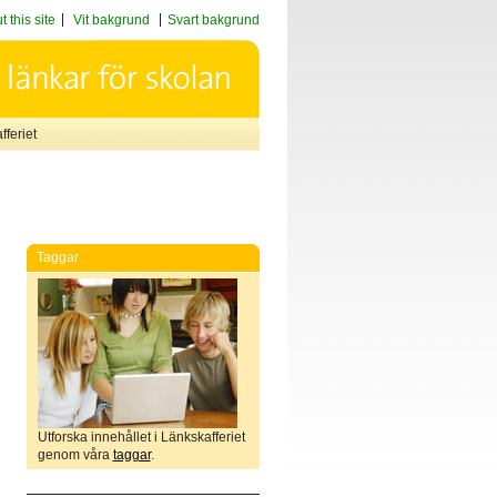
 this site
Vit bakgrund
Svart bakgrund
feriet
Taggar
Utforska innehållet i Länkskafferiet
genom våra
taggar
.