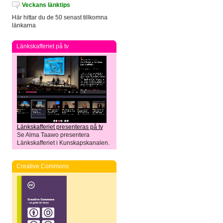
Veckans länktips
Här hittar du de 50 senast tillkomna
länkarna
Länkskafferiet på tv
Länkskafferiet presenteras på tv
Se Alma Taawo presentera
Länkskafferiet i Kunskapskanalen.
Creative Commons