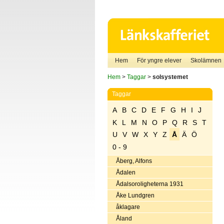
Hem
För yngre elever
Skolämnen
Hem
>
Taggar
>
solsystemet
Taggar
A
B
C
D
E
F
G
H
I
J
K
L
M
N
O
P
Q
R
S
T
U
V
W
X
Y
Z
Å
Ä
Ö
0 - 9
Åberg, Alfons
Ådalen
Ådalsoroligheterna 1931
Åke Lundgren
åklagare
Åland