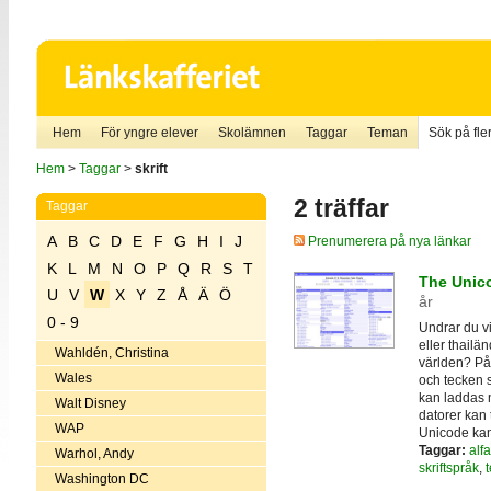
Hem
För yngre elever
Skolämnen
Taggar
Teman
Sök på fler
Hem
>
Taggar
>
skrift
2 träffar
Taggar
A
B
C
D
E
F
G
H
I
J
Prenumerera på nya länkar
K
L
M
N
O
P
Q
R
S
T
The Unic
U
V
W
X
Y
Z
Å
Ä
Ö
år
0 - 9
Undrar du vi
eller thailän
Wahldén, Christina
världen? På
Wales
och tecken s
kan laddas n
Walt Disney
datorer kan 
WAP
Unicode ka
Taggar:
alf
Warhol, Andy
skriftspråk
,
Washington DC