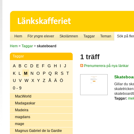
Hem
För yngre elever
Skolämnen
Taggar
Teman
Sök på fler
Hem
>
Taggar
>
skateboard
1 träff
Taggar
A
B
C
D
E
F
G
H
I
J
Prenumerera på nya länkar
K
L
M
N
O
P
Q
R
S
T
Skateboa
U
V
W
X
Y
Z
Å
Ä
Ö
Gillar du s
0 - 9
skatetricken
skateboardfa
MacWorld
Taggar:
mek
Madagaskar
Madeira
magdans
mage
Magnus Gabriel de la Gardie