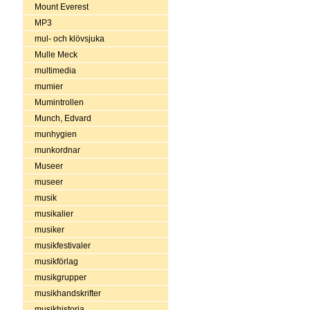
Mount Everest
MP3
mul- och klövsjuka
Mulle Meck
multimedia
mumier
Mumintrollen
Munch, Edvard
munhygien
munkordnar
Museer
museer
musik
musikalier
musiker
musikfestivaler
musikförlag
musikgrupper
musikhandskrifter
musikhistoria