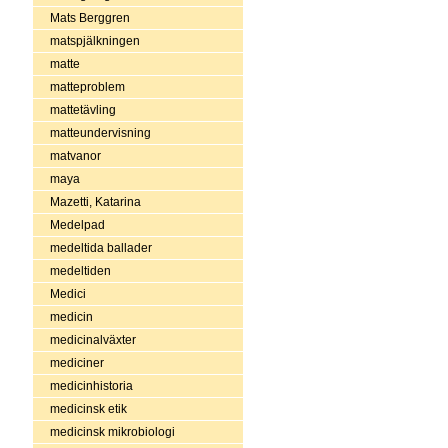
Mats Berggren
matspjälkningen
matte
matteproblem
mattetävling
matteundervisning
matvanor
maya
Mazetti, Katarina
Medelpad
medeltida ballader
medeltiden
Medici
medicin
medicinalväxter
mediciner
medicinhistoria
medicinsk etik
medicinsk mikrobiologi