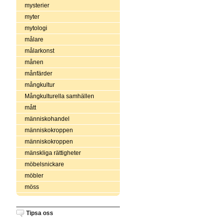
mysterier
myter
mytologi
målare
målarkonst
månen
månfärder
mångkultur
Mångkulturella samhällen
mått
människohandel
människokroppen
människokroppen
mänskliga rättigheter
möbelsnickare
möbler
möss
Tipsa oss