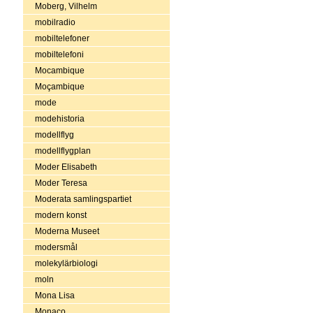
Moberg, Vilhelm
mobilradio
mobiltelefoner
mobiltelefoni
Mocambique
Moçambique
mode
modehistoria
modellflyg
modellflygplan
Moder Elisabeth
Moder Teresa
Moderata samlingspartiet
modern konst
Moderna Museet
modersmål
molekylärbiologi
moln
Mona Lisa
Monaco