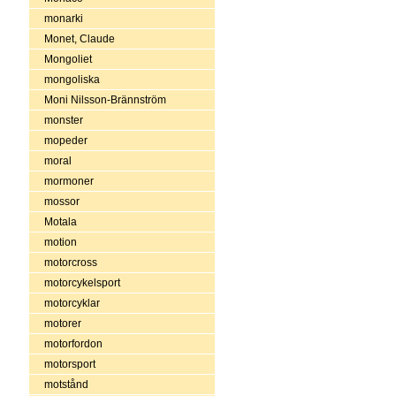
monarki
Monet, Claude
Mongoliet
mongoliska
Moni Nilsson-Brännström
monster
mopeder
moral
mormoner
mossor
Motala
motion
motorcross
motorcykelsport
motorcyklar
motorer
motorfordon
motorsport
motstånd