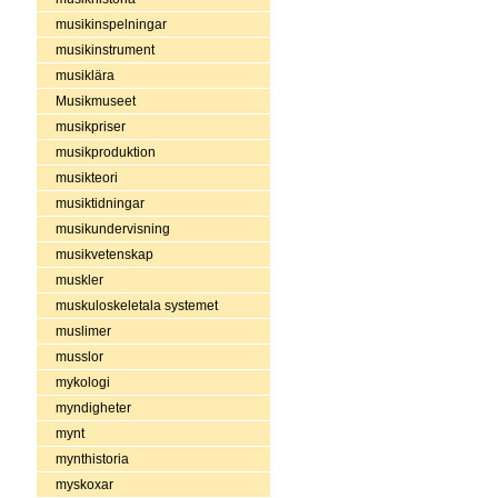
musikinspelningar
musikinstrument
musiklära
Musikmuseet
musikpriser
musikproduktion
musikteori
musiktidningar
musikundervisning
musikvetenskap
muskler
muskuloskeletala systemet
muslimer
musslor
mykologi
myndigheter
mynt
mynthistoria
myskoxar