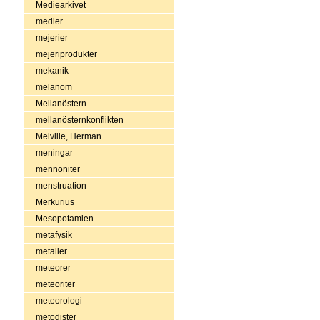
Mediearkivet
medier
mejerier
mejeriprodukter
mekanik
melanom
Mellanöstern
mellanösternkonflikten
Melville, Herman
meningar
mennoniter
menstruation
Merkurius
Mesopotamien
metafysik
metaller
meteorer
meteoriter
meteorologi
metodister