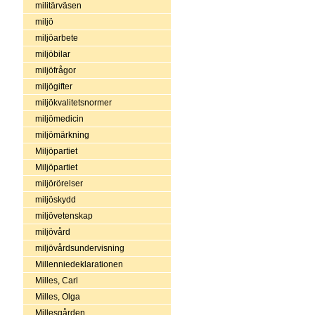
militärväsen
miljö
miljöarbete
miljöbilar
miljöfrågor
miljögifter
miljökvalitetsnormer
miljömedicin
miljömärkning
Miljöpartiet
Miljöpartiet
miljörörelser
miljöskydd
miljövetenskap
miljövård
miljövårdsundervisning
Millenniedeklarationen
Milles, Carl
Milles, Olga
Millesgården