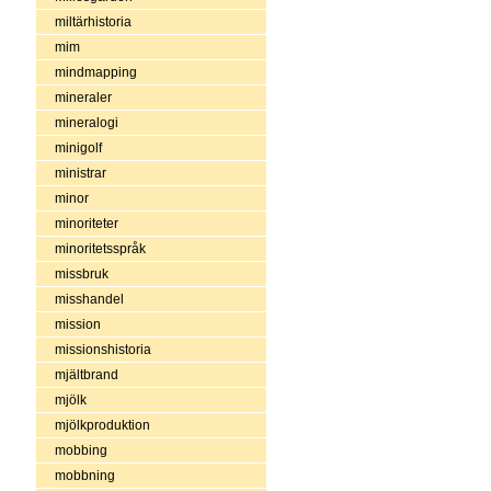
miltärhistoria
mim
mindmapping
mineraler
mineralogi
minigolf
ministrar
minor
minoriteter
minoritetsspråk
missbruk
misshandel
mission
missionshistoria
mjältbrand
mjölk
mjölkproduktion
mobbing
mobbning