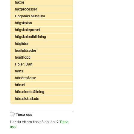
häxor
häxprocesser
Höganäs Museum
högskolan
högskoleprovet
högskoleutbildning
högtider
högtidsseder
höjdhopp
Höjer, Dan
höns
hörförståelse
hörsel
hörselnedsättning
hörselskadade
Tipsa oss
Har du ett bra tips på en länk?
Tipsa
oss!