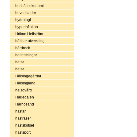
hushållsekonomi
huvudstäder
hydrologi
hyperinflation
Håkan Hellström
hållbar utveckling
hårdrock
hällristningar
hälsa
hälsa
Hälsingegårdar
Hälsingland
hälsovård
Härjedalen
Härnösand
hästar
hästraser
hästskötsel
hästsport