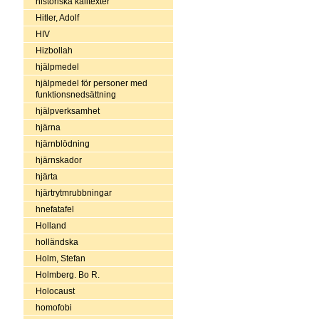
historiska källtexter
Hitler, Adolf
HIV
Hizbollah
hjälpmedel
hjälpmedel för personer med
funktionsnedsättning
hjälpverksamhet
hjärna
hjärnblödning
hjärnskador
hjärta
hjärtrytmrubbningar
hnefatafel
Holland
holländska
Holm, Stefan
Holmberg. Bo R.
Holocaust
homofobi