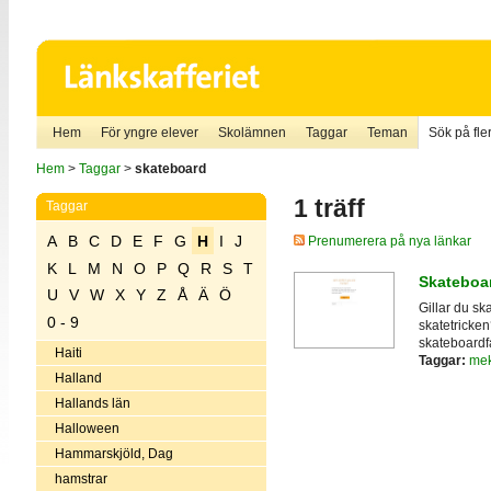
Hem
För yngre elever
Skolämnen
Taggar
Teman
Sök på fler
Hem
>
Taggar
>
skateboard
1 träff
Taggar
A
B
C
D
E
F
G
H
I
J
Prenumerera på nya länkar
K
L
M
N
O
P
Q
R
S
T
Skateboa
U
V
W
X
Y
Z
Å
Ä
Ö
Gillar du s
0 - 9
skatetricken
skateboardfa
Haiti
Taggar:
mek
Halland
Hallands län
Halloween
Hammarskjöld, Dag
hamstrar