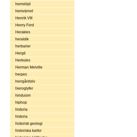
hemslöjd
hemvärnet
Henrik VIII
Henry Ford
Herakles
heraldik
herbarier
Hergé
Herkules
Herman Melville
herpes
herrgårdsliv
hieroglyfer
hinduism
hiphop
historia
historia
historisk geologi
historiska kartor