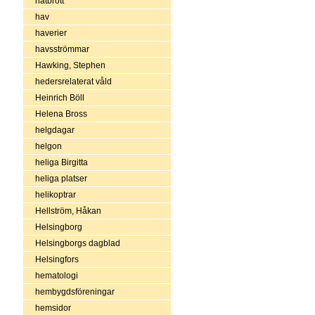
hatbrott
hav
haverier
havsströmmar
Hawking, Stephen
hedersrelaterat våld
Heinrich Böll
Helena Bross
helgdagar
helgon
heliga Birgitta
heliga platser
helikoptrar
Hellström, Håkan
Helsingborg
Helsingborgs dagblad
Helsingfors
hematologi
hembygdsföreningar
hemsidor