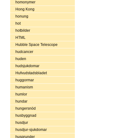
homonymer
Hong Kong
honung
hot
hotbilder
HTML
Hubble Space Telescope
hudcancer
huden
hudsjukdomar
Hufvudstadsbladet
huggormar
humanism
humlor
hundar
hungersnöd
husbyggnad
husdjur
husdjur-sjukdomar
husgrunder