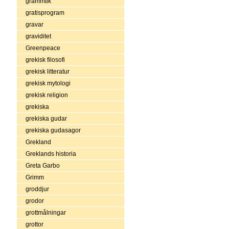
grammtik
gratisprogram
gravar
graviditet
Greenpeace
grekisk filosofi
grekisk litteratur
grekisk mytologi
grekisk religion
grekiska
grekiska gudar
grekiska gudasagor
Grekland
Greklands historia
Greta Garbo
Grimm
groddjur
grodor
grottmålningar
grottor