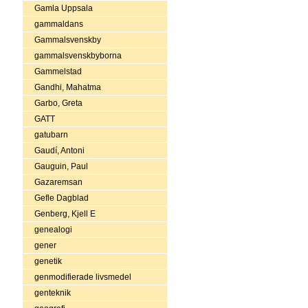
Gamla Uppsala
gammaldans
Gammalsvenskby
gammalsvenskbyborna
Gammelstad
Gandhi, Mahatma
Garbo, Greta
GATT
gatubarn
Gaudí, Antoni
Gauguin, Paul
Gazaremsan
Gefle Dagblad
Genberg, Kjell E
genealogi
gener
genetik
genmodifierade livsmedel
genteknik