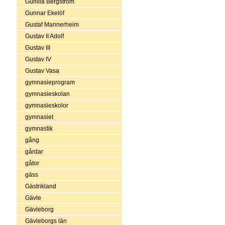
Gunilla Bergström
Gunnar Ekelöf
Gustaf Mannerheim
Gustav II Adolf
Gustav III
Gustav IV
Gustav Vasa
gymnasieprogram
gymnasieskolan
gymnasieskolor
gymnasiet
gymnastik
gång
gårdar
gåtor
gäss
Gästrikland
Gävle
Gävleborg
Gävleborgs län