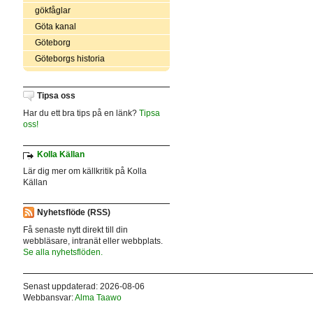
gökfåglar
Göta kanal
Göteborg
Göteborgs historia
Tipsa oss
Har du ett bra tips på en länk?
Tipsa
oss!
Kolla Källan
Lär dig mer om källkritik på Kolla
Källan
Nyhetsflöde (RSS)
Få senaste nytt direkt till din
webbläsare, intranät eller webbplats.
Se alla nyhetsflöden.
Senast uppdaterad: 2026-08-06
Webbansvar:
Alma Taawo