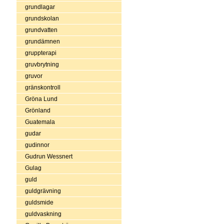
grundlagar
grundskolan
grundvatten
grundämnen
gruppterapi
gruvbrytning
gruvor
gränskontroll
Gröna Lund
Grönland
Guatemala
gudar
gudinnor
Gudrun Wessnert
Gulag
guld
guldgrävning
guldsmide
guldvaskning