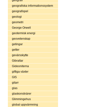
geografi
geografiska informationssystem
geografispel
geologi
geometri
George Orwell
geotermisk energi
geovetenskap
getingar
getter
gevärsskytte
Gibraltar
Gideoniterna
giftiga växter
GIS
gitarr
glas
glaskonstnärer
Glimmingehus
global uppvärmning