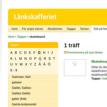
Hem
För yngre elever
Skolämnen
Taggar
Teman
Sök på fler
Hem
>
Taggar
>
skateboard
1 träff
Taggar
A
B
C
D
E
F
G
H
I
J
Prenumerera på nya länkar
K
L
M
N
O
P
Q
R
S
T
Skateboa
U
V
W
X
Y
Z
Å
Ä
Ö
Gillar du s
0 - 9
skatetricken
skateboardfa
Gainman, Neil
Taggar:
mek
galaxer
Galilei, Galileo
Galileo Galilei
galler (folk)
Gamla testamentet