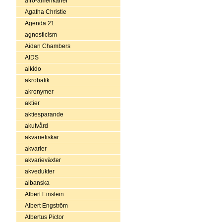
afro-amerikaner
Agatha Christie
Agenda 21
agnosticism
Aidan Chambers
AIDS
aikido
akrobatik
akronymer
aktier
aktiesparande
akutvård
akvariefiskar
akvarier
akvarieväxter
akvedukter
albanska
Albert Einstein
Albert Engström
Albertus Pictor