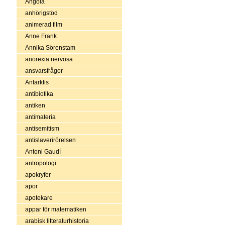
Angola
anhörigstöd
animerad film
Anne Frank
Annika Sörenstam
anorexia nervosa
ansvarsfrågor
Antarktis
antibiotika
antiken
antimateria
antisemitism
antislaverirörelsen
Antoni Gaudí
antropologi
apokryfer
apor
apotekare
appar för matematiken
arabisk litteraturhistoria