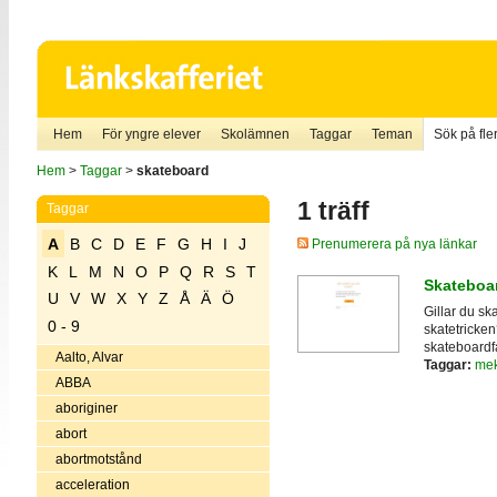
Hem
För yngre elever
Skolämnen
Taggar
Teman
Sök på fler
Hem
>
Taggar
>
skateboard
1 träff
Taggar
A
B
C
D
E
F
G
H
I
J
Prenumerera på nya länkar
K
L
M
N
O
P
Q
R
S
T
Skateboa
U
V
W
X
Y
Z
Å
Ä
Ö
Gillar du s
0 - 9
skatetricken
skateboardfa
Aalto, Alvar
Taggar:
mek
ABBA
aboriginer
abort
abortmotstånd
acceleration