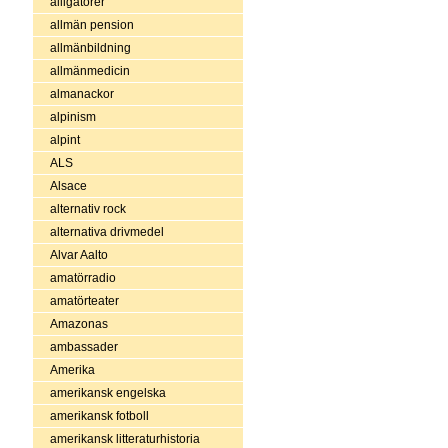
alligatorer
allmän pension
allmänbildning
allmänmedicin
almanackor
alpinism
alpint
ALS
Alsace
alternativ rock
alternativa drivmedel
Alvar Aalto
amatörradio
amatörteater
Amazonas
ambassader
Amerika
amerikansk engelska
amerikansk fotboll
amerikansk litteraturhistoria