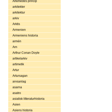
Arkimedes princip
arkitekter
arkitektur
arkiv
Arktis
Armenien
Armeniens historia
armén
Arn
Arthur Conan Doyle
artikelarkiv
artimetik
Artur
Artursagan
arvsanlag
asarna
asatro
asiatisk litteraturhistoria
Asien
Asiens historia