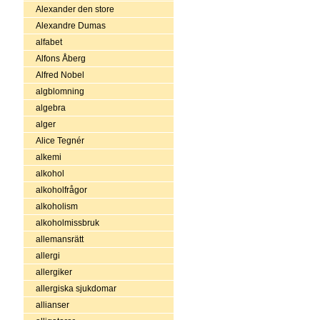
Alexander den store
Alexandre Dumas
alfabet
Alfons Åberg
Alfred Nobel
algblomning
algebra
alger
Alice Tegnér
alkemi
alkohol
alkoholfrågor
alkoholism
alkoholmissbruk
allemansrätt
allergi
allergiker
allergiska sjukdomar
allianser