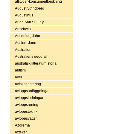
attityder-konsumentforskning
August Strindberg
Augustinus
Aung San Suu Kyi
Auschwitz
Ausonius, John
Austen, Jane
Australien
Australiens geografi
australisk litteraturhistoria
autism
avel
avfallshantering
avloppsanläggningar
avloppsledningar
avloppsrening
avloppsteknik
avloppsvatten
Azorerna
azteker