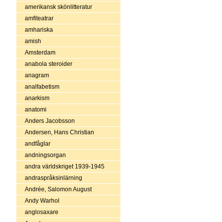
amerikansk skönlitteratur
amfiteatrar
amhariska
amish
Amsterdam
anabola steroider
anagram
analfabetism
anarkism
anatomi
Anders Jacobsson
Andersen, Hans Christian
andfåglar
andningsorgan
andra världskriget 1939-1945
andraspråksinlärning
Andrée, Salomon August
Andy Warhol
anglosaxare