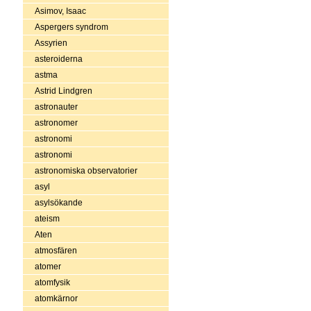
Asimov, Isaac
Aspergers syndrom
Assyrien
asteroiderna
astma
Astrid Lindgren
astronauter
astronomer
astronomi
astronomi
astronomiska observatorier
asyl
asylsökande
ateism
Aten
atmosfären
atomer
atomfysik
atomkärnor