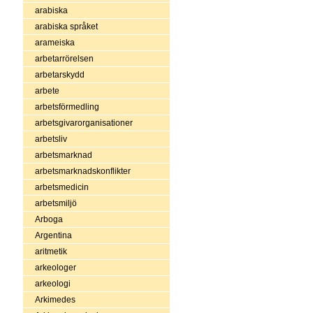
arabiska
arabiska språket
arameiska
arbetarrörelsen
arbetarskydd
arbete
arbetsförmedling
arbetsgivarorganisationer
arbetsliv
arbetsmarknad
arbetsmarknadskonflikter
arbetsmedicin
arbetsmiljö
Arboga
Argentina
aritmetik
arkeologer
arkeologi
Arkimedes