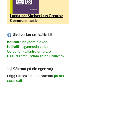
Ladda ner Skolverkets Creative
Commons-guide
.
Skolverket om källkritik
Källkritik för yngre elever
Källkritik i gymnasieskolan
Guide för källkritik för lärare
Resurser för undervisning i källkritik
Sökruta på din egen sajt
Lägg Länkskafferiets sökruta
på din
egen sajt
.