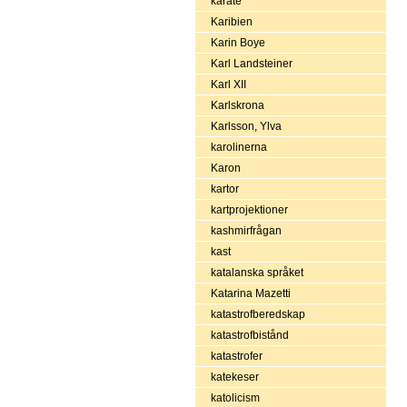
karate
Karibien
Karin Boye
Karl Landsteiner
Karl XII
Karlskrona
Karlsson, Ylva
karolinerna
Karon
kartor
kartprojektioner
kashmirfrågan
kast
katalanska språket
Katarina Mazetti
katastrofberedskap
katastrofbistånd
katastrofer
katekeser
katolicism