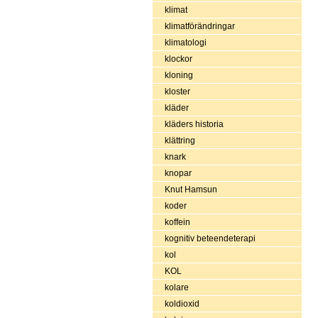
klimat
klimatförändringar
klimatologi
klockor
kloning
kloster
kläder
kläders historia
klättring
knark
knopar
Knut Hamsun
koder
koffein
kognitiv beteendeterapi
kol
KOL
kolare
koldioxid