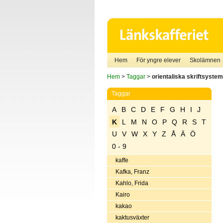
Hem
För yngre elever
Skolämnen
Hem
>
Taggar
>
orientaliska skriftsystem
Taggar
A
B
C
D
E
F
G
H
I
J
K
L
M
N
O
P
Q
R
S
T
U
V
W
X
Y
Z
Å
Ä
Ö
0 - 9
kaffe
Kafka, Franz
Kahlo, Frida
Kairo
kakao
kaktusväxter