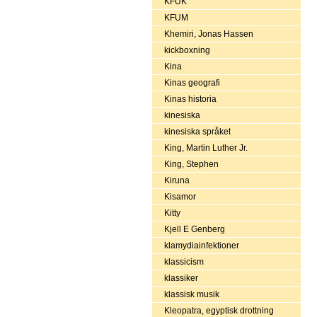
KFUK
KFUM
Khemiri, Jonas Hassen
kickboxning
Kina
Kinas geografi
Kinas historia
kinesiska
kinesiska språket
King, Martin Luther Jr.
King, Stephen
Kiruna
Kisamor
Kitty
Kjell E Genberg
klamydiainfektioner
klassicism
klassiker
klassisk musik
Kleopatra, egyptisk drottning