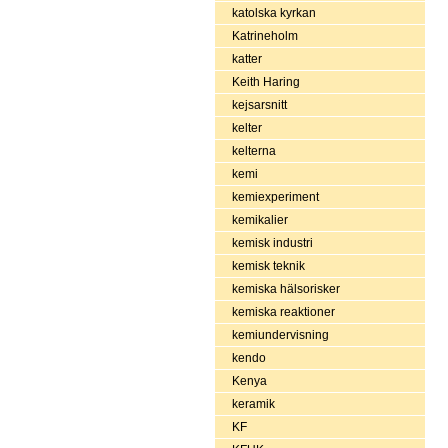
katolska kyrkan
Katrineholm
katter
Keith Haring
kejsarsnitt
kelter
kelterna
kemi
kemiexperiment
kemikalier
kemisk industri
kemisk teknik
kemiska hälsorisker
kemiska reaktioner
kemiundervisning
kendo
Kenya
keramik
KF