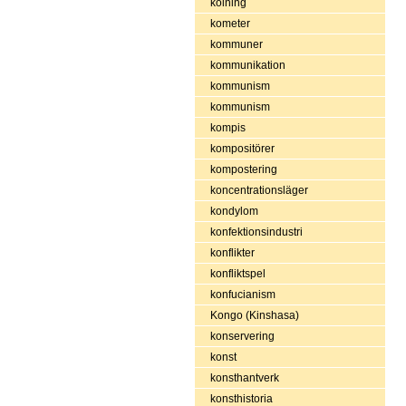
kolning
kometer
kommuner
kommunikation
kommunism
kommunism
kompis
kompositörer
kompostering
koncentrationsläger
kondylom
konfektionsindustri
konflikter
konfliktspel
konfucianism
Kongo (Kinshasa)
konservering
konst
konsthantverk
konsthistoria