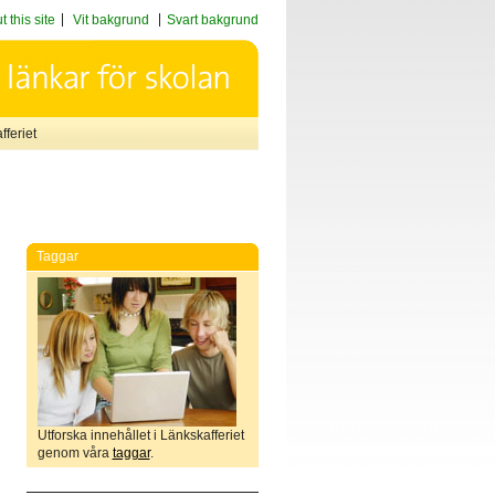
 this site
Vit bakgrund
Svart bakgrund
feriet
Taggar
Utforska innehållet i Länkskafferiet
genom våra
taggar
.