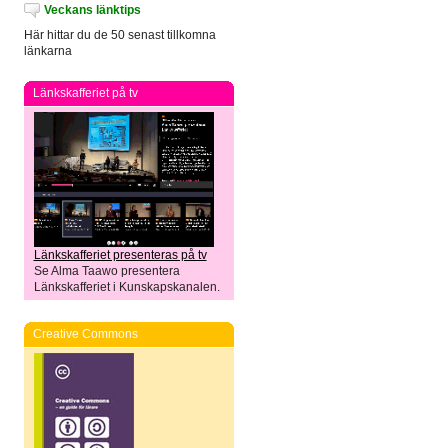
Veckans länktips
Här hittar du de 50 senast tillkomna
länkarna
Länkskafferiet på tv
Länkskafferiet presenteras på tv
Se Alma Taawo presentera
Länkskafferiet i Kunskapskanalen.
Creative Commons