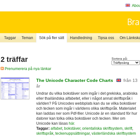
About
Taggar
Teman
Sök på fler sätt
Handledning
Tipsa oss
Om Länkskaf
2 träffar
Sortera på:
Prenumerera på nya länkar
The Unicode Character Code Charts
från 13
år
Undrar du vilka bokstäver som ingår i det grekiska, arabiska
eller thailändska alfabetet, eller i något annat skriftspråk i
världen? På Unicodes webbplats kan du se vilka bokstäver
och tecken som ingår i världens olika skriftspråk. Materialet
kan laddas ner som Pdf-filer. Unicode är en standard för hur
datorer kan tolka olika bokstäver och tecken. Mer om
Unicode kan läsas
här
.
Taggar:
alfabet
,
bokstäver
,
orientaliska skriftsystem
,
skrift
,
skriftspråk
,
teckenuppsättningar
,
västerländska skriftsystem