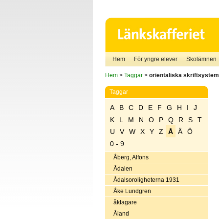
Hem
För yngre elever
Skolämnen
Hem
>
Taggar
>
orientaliska skriftsystem
Taggar
A
B
C
D
E
F
G
H
I
J
K
L
M
N
O
P
Q
R
S
T
U
V
W
X
Y
Z
Å
Ä
Ö
0 - 9
Åberg, Alfons
Ådalen
Ådalsoroligheterna 1931
Åke Lundgren
åklagare
Åland