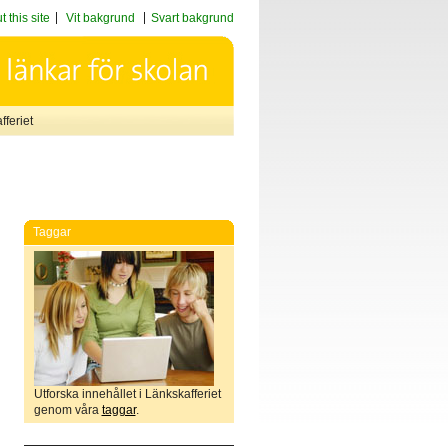
 this site
Vit bakgrund
Svart bakgrund
feriet
Taggar
Utforska innehållet i Länkskafferiet
genom våra
taggar
.