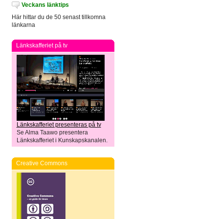
Veckans länktips
Här hittar du de 50 senast tillkomna
länkarna
Länkskafferiet på tv
Länkskafferiet presenteras på tv
Se Alma Taawo presentera
Länkskafferiet i Kunskapskanalen.
Creative Commons