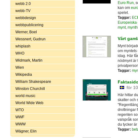
Euro Run
, 
webb 2.0
kan om
eur
webb-TV
spelet.
Taggar:
EC
webbdesign
Europeiska 
webbpublicering
mynt
,
mynthi
Werner, Boel
Vårt gam
Wessnert, Gudrun
Mynt började
whiplash
om myntets o
WHO
idag. Här f
Widmark, Martin
nödmynt är 
privatperson
Wien
Taggar:
myn
Wikipedia
Faktasido
William Shakespeare
för 1
Winston Churchill
Här hittar d
world music
skatter och 
World Wide Web
"Regentläng
drottningar 
WTO
regenten so
WWF
valspråk so
WWW
du tycker är 
Taggar:
bet
Wägner, Elin