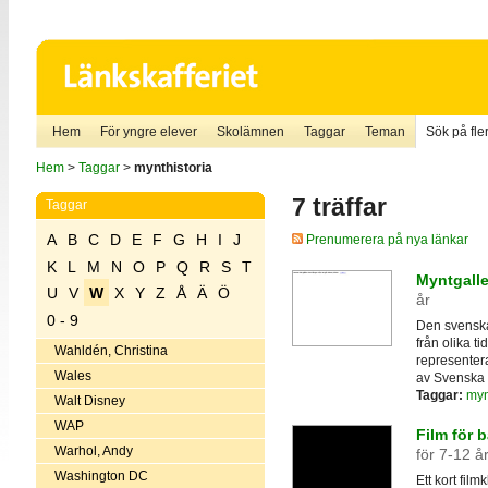
Hem
För yngre elever
Skolämnen
Taggar
Teman
Sök på fler
Hem
>
Taggar
>
mynthistoria
7 träffar
Taggar
A
B
C
D
E
F
G
H
I
J
Prenumerera på nya länkar
K
L
M
N
O
P
Q
R
S
T
Myntgalle
U
V
W
X
Y
Z
Å
Ä
Ö
år
0 - 9
Den svenska
från olika t
Wahldén, Christina
representera
Wales
av Svenska
Taggar:
myn
Walt Disney
WAP
Film för 
Warhol, Andy
för 7-12 å
Washington DC
Ett kort fil