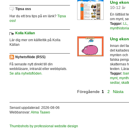
Ung ekono
10-12 år
Tipsa oss
En lättläst 
Har du ett bra tips på en länk?
Tipsa
om mynt, se
oss!
Taggar:
LL
,
mynthistoria
Kolla Källan
Ung ekon
Lär dig mer om källkritik på Kolla
Källan
Innan det f
det kallades
mynten och 
Nyhetsflöde (RSS)
falska peng
skatternas h
Få senaste nytt direkt till din
texten. Lära
webbläsare, intranät eller webbplats.
Taggar:
ban
Se alla nyhetsflöden.
mynt
,
mynthi
sedlar
,
skatt
Föregående
1
2
Nästa
Senast uppdaterad: 2026-08-06
Webbansvar:
Alma Taawo
Thumbshots by professional website design