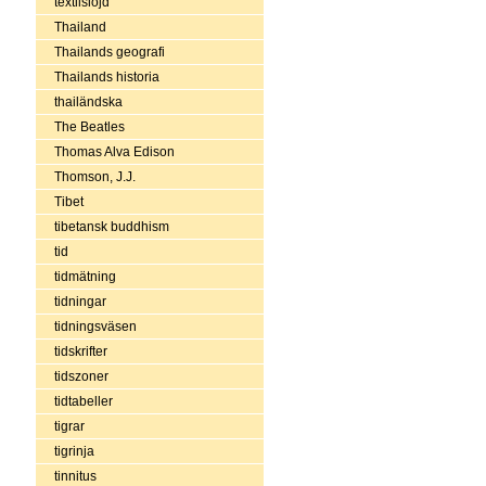
textilslöjd
Thailand
Thailands geografi
Thailands historia
thailändska
The Beatles
Thomas Alva Edison
Thomson, J.J.
Tibet
tibetansk buddhism
tid
tidmätning
tidningar
tidningsväsen
tidskrifter
tidszoner
tidtabeller
tigrar
tigrinja
tinnitus