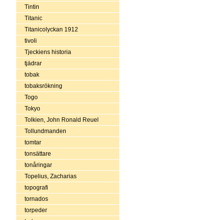
Tintin
Titanic
Titanicolyckan 1912
tivoli
Tjeckiens historia
tjädrar
tobak
tobaksrökning
Togo
Tokyo
Tolkien, John Ronald Reuel
Tollundmanden
tomtar
tonsättare
tonåringar
Topelius, Zacharias
topografi
tornados
torpeder