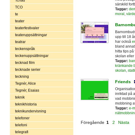
Tchad
särskild for
TCO
Taggar:
dem
moral
,
värde
te
teater
Barnomb
teaterfestivaler
Barnombuds
teateruppsättningar
upp till 18 
har också
e
teatrar
bland annat
teckenspråk
hitta tips p
teckenuppsättningar
skolan elle
Taggar:
bar
tecknad film
kränkande 
tecknade serier
skolan
,
stat
teckning
Friends
Tegnér, Alice
Organisatio
Tegnér, Esaias
inriktad på
teknik
vad mobbnin
mobbning av
teknikhistoria
Taggar:
e-m
teknikundervisning
nätmobbnin
telefoner
Föregående
1
2
Nästa
telefoni
telegrafi