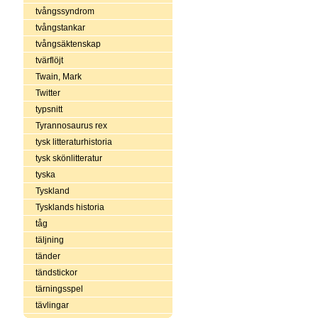
tvångssyndrom
tvångstankar
tvångsäktenskap
tvärflöjt
Twain, Mark
Twitter
typsnitt
Tyrannosaurus rex
tysk litteraturhistoria
tysk skönlitteratur
tyska
Tyskland
Tysklands historia
tåg
täljning
tänder
tändstickor
tärningsspel
tävlingar