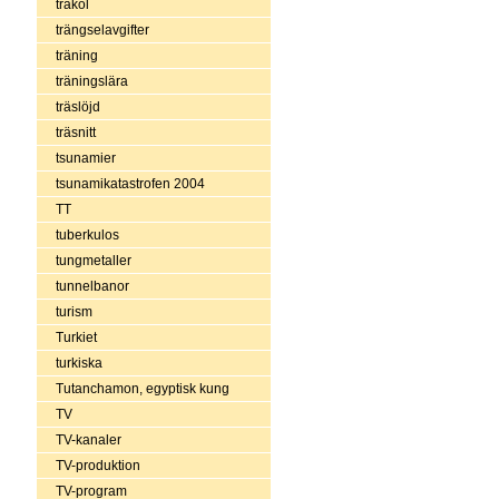
träkol
trängselavgifter
träning
träningslära
träslöjd
träsnitt
tsunamier
tsunamikatastrofen 2004
TT
tuberkulos
tungmetaller
tunnelbanor
turism
Turkiet
turkiska
Tutanchamon, egyptisk kung
TV
TV-kanaler
TV-produktion
TV-program