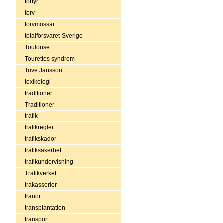
tortyr
torv
torvmossar
totalförsvaret-Sverige
Toulouse
Tourettes syndrom
Tove Jansson
toxikologi
traditioner
Traditioner
trafik
trafikregler
trafikskador
trafiksäkerhet
trafikundervisning
Trafikverket
trakasserier
tranor
transplantation
transport