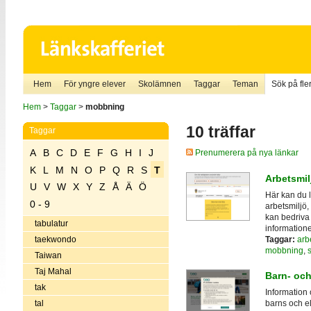
Hem
För yngre elever
Skolämnen
Taggar
Teman
Sök på fler
Hem
>
Taggar
>
mobbning
10 träffar
Taggar
A
B
C
D
E
F
G
H
I
J
Prenumerera på nya länkar
K
L
M
N
O
P
Q
R
S
T
Arbetsmilj
U
V
W
X
Y
Z
Å
Ä
Ö
Här kan du l
0 - 9
arbetsmiljö,
kan bedriva 
tabulatur
informatione
Taggar:
arb
taekwondo
mobbning
,
Taiwan
Taj Mahal
Barn- oc
tak
Information
tal
barns och el