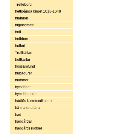
Trelleborg
trettioåriga kriget 1618-1648
triathlon
trigonometri
troll
trolldom
trolleri
Trollhättan
trollkarlar
trossamfund
trubadurer
trummor
tryckfrihet
tryckfrihetsrätt
trådlös kommunikation
trä-materiallära
träd
trädgårdar
trädgårdsskötsel