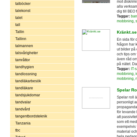
mot diskrim
talböcker
alla verksa
talekonst
dig till BEO 
Taggar:
bar
talet
mobbning
,
tall
Tallin
Kränkt.se
Tallinn
En sida för 
Någon har ka
talmannen
ut bilder på 
talsvårigheter
och tips om 
även råd om 
tamråttor
på nätet. D
tandhygien
Taggar:
IT-
mobbning
,
i
tandlossning
mobbning
,
tandläkarbesök
tandläkare
Spelar Ro
tandsjukdomar
Spelar roll 
personligt 
tandvalar
propaganda -
tandvård
för levande 
tangentbordsteknik
att passivite
som ett med
Tanzania
exempelvis 
tbc
material och
hela pedagog