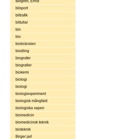
Billgren, Ernst
bilsport
biltrafik
biltullar
bin
bio
biobränslen
biodling
biografer
biografier
biokemi
biologi
biologi
biologiexperiment
biologisk mångfald
biologiska vapen
biomedicin
biomedicinsk teknik
bioteknik
Birger jarl