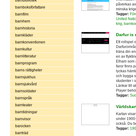
barnbibliotek
påverkas av 
barnboksförfattare
minska krige
Taggar:
För
barnfilm
United Nati
barnhem
krig
,
barnko
barnhistoria
Darfur is
barnkläder
Ett rollspel 
barnkonventionen
Darfurområd
barnkultur
träna din en
barnlitteratur
en av flyktin
Elham som är
barnprogram
faror finns 
barns rättigheter
lyckas hämta
och bygga s
barnsjukhus
studenter i
barnsjukvård
Länkar till 
Player behö
barnsoldater
Taggar:
Su
barnspråk
barnteater
Världskar
barntidningar
Kartan visar
under 1900-
barnvisor
också. Du be
barocken
Taggar:
190
barrträd