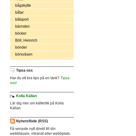
bågskytte
båtar
båtsport
bärnsten
böcker
Böll, Heinrich
bönder
börsväsen
Tipsa oss
Har du ett bra tips på en länk?
Tipsa
oss!
Kolla Källan
Lär dig mer om källkritik på Kolla
Källan
Nyhetsflöde (RSS)
Få senaste nytt direkt till din
webbläsare, intranät eller webbplats.