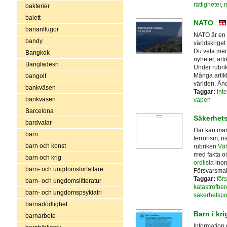
rättigheter
,
m
bakterier
balett
NATO
bananflugor
NATO är en m
bandy
världskriget 
Du veta me
Bangkok
nyheter, art
Bangladesh
Under rubrik
Många artikl
bangolf
världen. Än
bankväsen
Taggar:
inte
bankväsen
vapen
Barcelona
Säkerhets
bardvalar
Här kan man
barn
terrorism, r
barn och konst
rubriken
Vär
med fakta o
barn och krig
ordlista
inom
barn- och ungdomsförfattare
Försvarsmakt
Taggar:
förs
barn- och ungdomslitteratur
katastrofbe
barn- och ungdomspsykiatri
säkerhetspol
barnadödlighet
Barn i kr
barnarbete
Information 