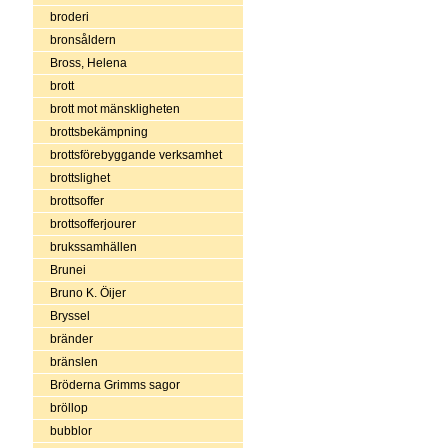
broderi
bronsåldern
Bross, Helena
brott
brott mot mänskligheten
brottsbekämpning
brottsförebyggande verksamhet
brottslighet
brottsoffer
brottsofferjourer
brukssamhällen
Brunei
Bruno K. Öijer
Bryssel
bränder
bränslen
Bröderna Grimms sagor
bröllop
bubblor