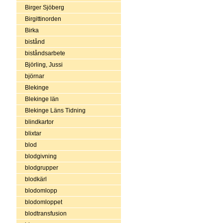
Birger Sjöberg
Birgittinorden
Birka
bistånd
biståndsarbete
Björling, Jussi
björnar
Blekinge
Blekinge län
Blekinge Läns Tidning
blindkartor
blixtar
blod
blodgivning
blodgrupper
blodkärl
blodomlopp
blodomloppet
blodtransfusion