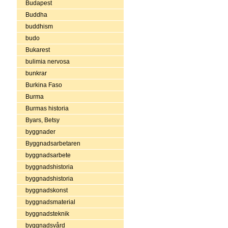
Budapest
Buddha
buddhism
budo
Bukarest
bulimia nervosa
bunkrar
Burkina Faso
Burma
Burmas historia
Byars, Betsy
byggnader
Byggnadsarbetaren
byggnadsarbete
byggnadshistoria
byggnadshistoria
byggnadskonst
byggnadsmaterial
byggnadsteknik
byggnadsvård