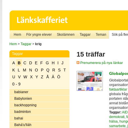
Hem
För yngre elever
Skolämnen
Taggar
Teman
Sök på fler
Hem
>
Taggar
>
krig
15 träffar
Taggar
A
B
C
D
E
F
G
H
I
J
Prenumerera på nya länkar
K
L
M
N
O
P
Q
R
S
T
Globalpor
U
V
W
X
Y
Z
Å
Ä
Ö
Globalportal
0 - 9
organisation
faktaartikla
babianer
globala fråg
portalen stå
Babylonien
annat bistån
backhoppning
organisation
badminton
Taggar:
AID
demokrati
,
f
bahai
hälsa
,
hung
Bahá'u'lláh
samarbete
,