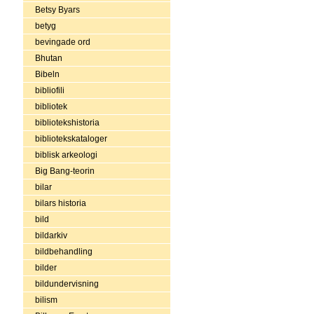
Betsy Byars
betyg
bevingade ord
Bhutan
Bibeln
bibliofili
bibliotek
bibliotekshistoria
bibliotekskataloger
biblisk arkeologi
Big Bang-teorin
bilar
bilars historia
bild
bildarkiv
bildbehandling
bilder
bildundervisning
bilism