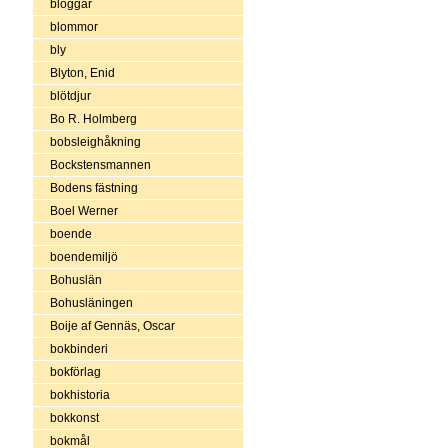
bloggar
blommor
bly
Blyton, Enid
blötdjur
Bo R. Holmberg
bobsleighåkning
Bockstensmannen
Bodens fästning
Boel Werner
boende
boendemiljö
Bohuslän
Bohusläningen
Boije af Gennäs, Oscar
bokbinderi
bokförlag
bokhistoria
bokkonst
bokmål