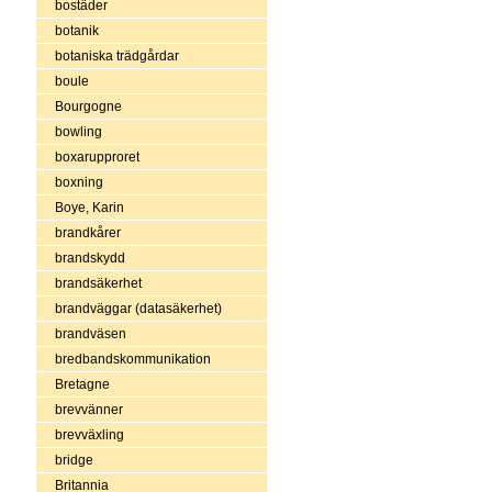
bostäder
botanik
botaniska trädgårdar
boule
Bourgogne
bowling
boxarupproret
boxning
Boye, Karin
brandkårer
brandskydd
brandsäkerhet
brandväggar (datasäkerhet)
brandväsen
bredbandskommunikation
Bretagne
brevvänner
brevväxling
bridge
Britannia