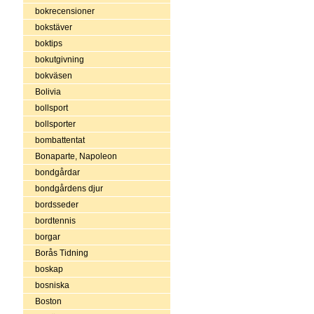
bokrecensioner
bokstäver
boktips
bokutgivning
bokväsen
Bolivia
bollsport
bollsporter
bombattentat
Bonaparte, Napoleon
bondgårdar
bondgårdens djur
bordsseder
bordtennis
borgar
Borås Tidning
boskap
bosniska
Boston