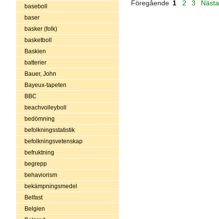
Föregående
1
2
3
Näst
baseboll
baser
basker (folk)
basketboll
Baskien
batterier
Bauer, John
Bayeux-tapeten
BBC
beachvolleyboll
bedömning
befolkningsstatistik
befolkningsvetenskap
befruktning
begrepp
behaviorism
bekämpningsmedel
Belfast
Belgien