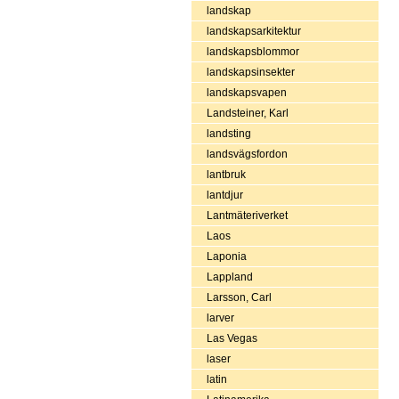
landskap
landskapsarkitektur
landskapsblommor
landskapsinsekter
landskapsvapen
Landsteiner, Karl
landsting
landsvägsfordon
lantbruk
lantdjur
Lantmäteriverket
Laos
Laponia
Lappland
Larsson, Carl
larver
Las Vegas
laser
latin