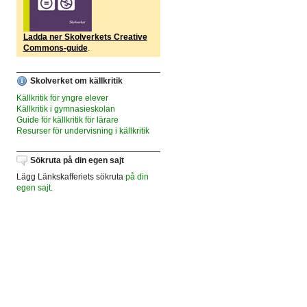
Ladda ner Skolverkets Creative
Commons-guide
.
Skolverket om källkritik
Källkritik för yngre elever
Källkritik i gymnasieskolan
Guide för källkritik för lärare
Resurser för undervisning i källkritik
Sökruta på din egen sajt
Lägg Länkskafferiets sökruta
på din
egen sajt
.