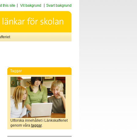
 this site
Vit bakgrund
Svart bakgrund
feriet
Taggar
Utforska innehållet i Länkskafferiet
genom våra
taggar
.