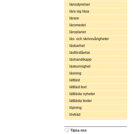
länsstyrelser
lära sig läsa
lärare
läromedel
läroplaner
läs- och skrivsvårigheter
läsbarhet
läsförståelse
läshandikapp
läskunnighet
läsning
lättläst
lättläst text
lättlästa nyheter
lättlästa texter
löpning
lövträd
Tipsa oss