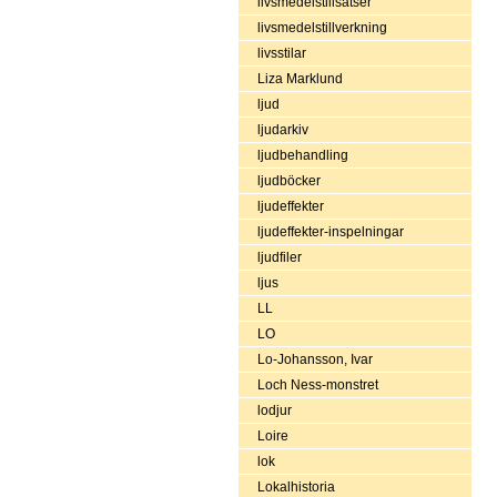
livsmedelstillsatser
livsmedelstillverkning
livsstilar
Liza Marklund
ljud
ljudarkiv
ljudbehandling
ljudböcker
ljudeffekter
ljudeffekter-inspelningar
ljudfiler
ljus
LL
LO
Lo-Johansson, Ivar
Loch Ness-monstret
lodjur
Loire
lok
Lokalhistoria