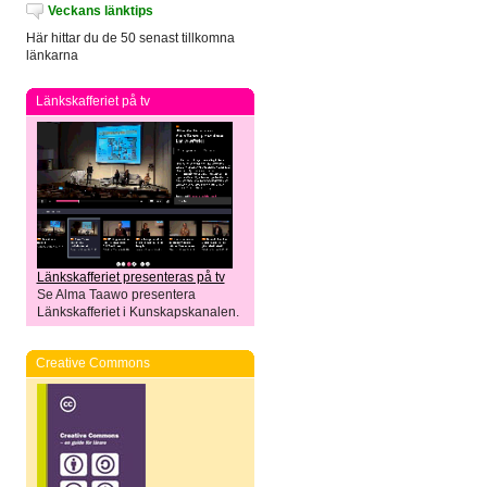
Veckans länktips
Här hittar du de 50 senast tillkomna
länkarna
Länkskafferiet på tv
Länkskafferiet presenteras på tv
Se Alma Taawo presentera
Länkskafferiet i Kunskapskanalen.
Creative Commons