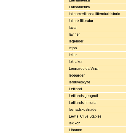
Latinamerika
Latinamerika
latinamerikansk litteraturhistoria
latinsk litteratur
lavar
laviner
legender
lejon
lekar
leksaker
Leonardo da Vinci
leoparder
lerduveskytte
Lettland
Lettlands geografi
Lettlands historia
levnadskostnader
Lewis, Clive Staples
lexikon
Libanon