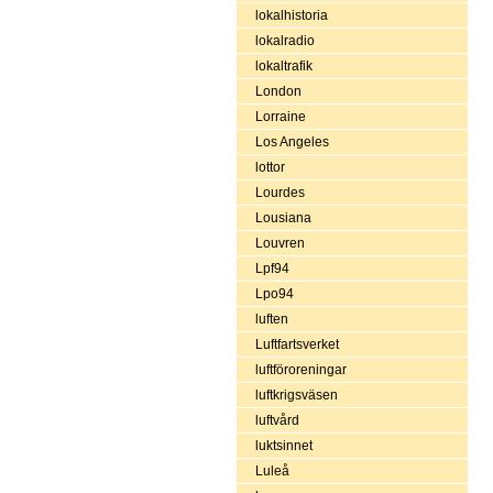
lokalhistoria
lokalradio
lokaltrafik
London
Lorraine
Los Angeles
lottor
Lourdes
Lousiana
Louvren
Lpf94
Lpo94
luften
Luftfartsverket
luftföroreningar
luftkrigsväsen
luftvård
luktsinnet
Luleå