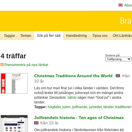
About
Taggar
Teman
Sök på fler sätt
Handledning
Tipsa oss
Om Länkskaf
4 träffar
Sortera på:
Prenumerera på nya länkar
Christmas Traditions Around the World
från
10 år
Läs om hur man firar jul i olika länder i världen. Det finns
också texter till julsånger, julrecept och en mängd andra
jullänkar. Dessutom:
såhär
säger man "God jul" i andra
länder.
Taggar:
högtider
,
julen
,
julfirande
,
julseder
,
länder
,
traditioner
Julfirandets historia - Ten ages of Christmas
från 10 år
Om julfirandets historia i Storbritannien från förkristen tid