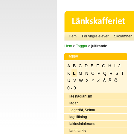
Hem
För yngre elever
Skolämnen
Hem
>
Taggar
>
julfirande
Taggar
A
B
C
D
E
F
G
H
I
J
K
L
M
N
O
P
Q
R
S
T
U
V
W
X
Y
Z
Å
Ä
Ö
0 - 9
laestadianism
lagar
Lagerlöf, Selma
lagstiftning
laktosintolerans
landsarkiv