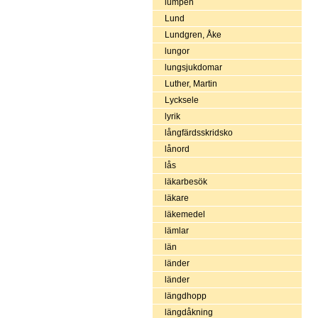
lumpen
Lund
Lundgren, Åke
lungor
lungsjukdomar
Luther, Martin
Lycksele
lyrik
långfärdsskridsko
lånord
lås
läkarbesök
läkare
läkemedel
lämlar
län
länder
länder
längdhopp
längdåkning