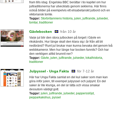
fram tills idag. Engelska BBC berättar i tio kapitel om hur
jultraditionerna har utvecklats genom seklerna. Här finns
också bilder på exempelvis ett elisabetanskt julbord och en
viktoriansk tomte.
Taggar:
Storbritanniens historia
,
julen
,
julfirande
,
julseder
,
tomtar
,
traditioner
Gävlebocken
från 10 år
Varje jul blir den stora julbocken på torget i Gävle en
rikskändis. Hur länge skall den klara sig i år från att bli
nedbränd? Runt jul brukar man kunna bevaka det genom två
webbkameror. Men hur länge har bocken funnits? Och har
den verkligen alltid brunnit ner?
Taggar:
Gävle
,
julen
,
julfirande
,
julseder
,
lokalhistoria
,
traditioner
Julpyssel - Unga Fakta
för 7-12 år
Här har Unga Fakta samlat en del kul saker som man kan
göra inför julen, till exempel julpyssel och julpynt. En del
saker är lite kluriga, en del är lätta och vissa smakar
dessutom väldigt gott.
Taggar:
julen
,
julfirande
,
julseder
,
pappersslöjd
,
pepparkakshus
,
pyssel