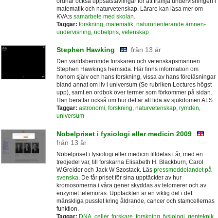
ordnar också uppsatstävlingar för att främja undervisningen i
matematik och naturvetenskap. Lärare kan läsa mer om
KVA:s
samarbete med skolan
.
Taggar:
forskning
,
matematik
,
naturorienterande ämnen-
undervisning
,
nobelpris
,
vetenskap
Stephen Hawking
från 13 år
Den världsberömde forskaren och vetenskapsmannen
Stephen Hawkings hemsida. Här finns information om
honom själv och hans forskning, vissa av hans föreläsningar
bland annat om liv i universum (Se rubriken Lectures högst
upp), samt en ordbok över termer som förkommer på sidan.
Han berättar också om hur det är att lida av sjukdomen ALS.
Taggar:
astronomi
,
forskning
,
naturvetenskap
,
rymden
,
universum
Nobelpriset i fysiologi eller medicin 2009
från 13 år
Nobelpriset i fysiologi eller medicin tilldelas i år, med en
tredjedel var, till forskarna Elisabeth H. Blackburn, Carol
W.Greider och Jack W Szostack. Läs
pressmeddelandet på
svenska
. De får priset för sina upptäckter av hur
kromosomerna i våra gener skyddas av telomerer och av
enzymet telemoras. Upptäckten är en viktig del i det
mänskliga pusslet kring åldrande, cancer och stamcellernas
funktion.
Taggar:
DNA
,
celler
,
forskare
,
forskning
,
fysiologi
,
genteknik
,