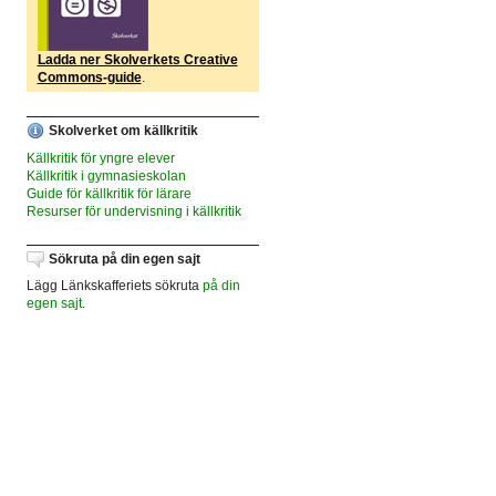
Ladda ner Skolverkets Creative
Commons-guide
.
Skolverket om källkritik
Källkritik för yngre elever
Källkritik i gymnasieskolan
Guide för källkritik för lärare
Resurser för undervisning i källkritik
Sökruta på din egen sajt
Lägg Länkskafferiets sökruta
på din
egen sajt
.