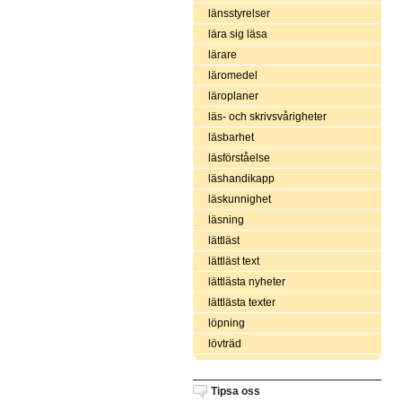
länsstyrelser
lära sig läsa
lärare
läromedel
läroplaner
läs- och skrivsvårigheter
läsbarhet
läsförståelse
läshandikapp
läskunnighet
läsning
lättläst
lättläst text
lättlästa nyheter
lättlästa texter
löpning
lövträd
Tipsa oss