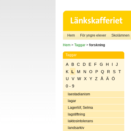
Hem
För yngre elever
Skolämnen
Hem
>
Taggar
>
forskning
Taggar
A
B
C
D
E
F
G
H
I
J
K
L
M
N
O
P
Q
R
S
T
U
V
W
X
Y
Z
Å
Ä
Ö
0 - 9
laestadianism
lagar
Lagerlöf, Selma
lagstiftning
laktosintolerans
landsarkiv