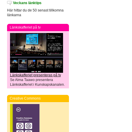
Veckans länktips
Här hittar du de 50 senast tillkomna
länkarna
Länkskafferiet på tv
Länkskafferiet presenteras på tv
Se Alma Taawo presentera
Länkskafferiet i Kunskapskanalen.
Creative Commons