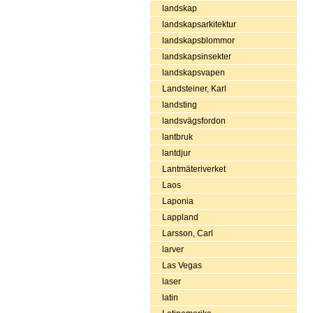
landskap
landskapsarkitektur
landskapsblommor
landskapsinsekter
landskapsvapen
Landsteiner, Karl
landsting
landsvägsfordon
lantbruk
lantdjur
Lantmäteriverket
Laos
Laponia
Lappland
Larsson, Carl
larver
Las Vegas
laser
latin