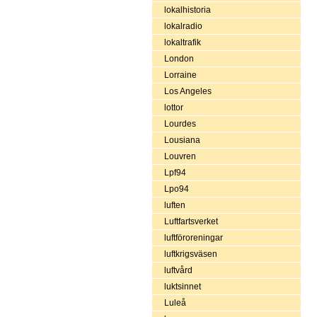
lokalhistoria
lokalradio
lokaltrafik
London
Lorraine
Los Angeles
lottor
Lourdes
Lousiana
Louvren
Lpf94
Lpo94
luften
Luftfartsverket
luftföroreningar
luftkrigsväsen
luftvård
luktsinnet
Luleå