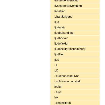
livsmedelstillsatser
livsmedelstillverkning
livsstilar
Liza Marklund
ljud
ljudarkiv
ljudbehandling
ljudböcker
ljudeffekter
ljudeffekter-inspelningar
ljudfiler
ljus
LL
LO
Lo-Johansson, Ivar
Loch Ness-monstret
lodjur
Loire
lok
Lokalhistoria