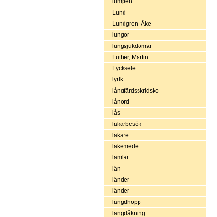
lumpen
Lund
Lundgren, Åke
lungor
lungsjukdomar
Luther, Martin
Lycksele
lyrik
långfärdsskridsko
lånord
lås
läkarbesök
läkare
läkemedel
lämlar
län
länder
länder
längdhopp
längdåkning