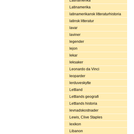
Latinamerika
Latinamerika
latinamerikansk litteraturhistoria
latinsk litteratur
lavar
laviner
legender
lejon
lekar
leksaker
Leonardo da Vinci
leoparder
lerduveskytte
Lettland
Lettlands geografi
Lettlands historia
levnadskostnader
Lewis, Clive Staples
lexikon
Libanon