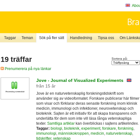
About
Taggar
Teman
Sök på fler sätt
Handledning
Tipsa oss
Om Länkskaf
19 träffar
Sortera på:
Prenumerera på nya länkar
Jove - Journal of Visualized Experiments
från 15 år
Jove är en naturvetenskaplig forskningstidskrift som
använder sig av videoformatet. Forskare publicerar här filmer
som visar och förklarar deras senaste forskning inom klinisk
medicin, immunologi och infektioner, neurovetenskap och
bioteknik. Sajten är ett initiativ för att skapa transparens och
underlätta för dem som inte vill läsa långa vetenskapliga
texter.
Samtliga artiklar
kan överblickas i sajtens artikelindex.
Taggar:
biologi
,
bioteknik
,
experiment
,
forskare
,
forskning
,
immunologi
,
människokroppen
,
medicin
,
naturvetenskap
,
tidskrifter
,
vetenskap