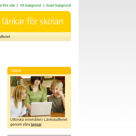
 this site
Vit bakgrund
Svart bakgrund
feriet
Taggar
Utforska innehållet i Länkskafferiet
genom våra
taggar
.