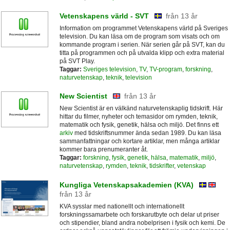
Vetenskapens värld - SVT
från 13 år
Information om programmet Vetenskapens värld på Sveriges
television. Du kan läsa om de program som visats och om
kommande program i serien. När serien går på SVT, kan du
titta på programmen och på utvalda klipp och extra material
på SVT Play.
Taggar:
Sveriges television
,
TV
,
TV-program
,
forskning
,
naturvetenskap
,
teknik
,
television
New Scientist
från 13 år
New Scientist är en välkänd naturvetenskaplig tidskrift. Här
hittar du filmer, nyheter och temasidor om rymden, teknik,
matematik och fysik, genetik, hälsa och miljö. Det finns ett
arkiv
med tidskriftsnummer ända sedan 1989. Du kan läsa
sammanfattningar och kortare artiklar, men många artiklar
kommer bara prenumeranter åt.
Taggar:
forskning
,
fysik
,
genetik
,
hälsa
,
matematik
,
miljö
,
naturvetenskap
,
rymden
,
teknik
,
tidskrifter
,
vetenskap
Kungliga Vetenskapsakademien (KVA)
från 13 år
KVA sysslar med nationellt och internationellt
forskningssamarbete och forskarutbyte och delar ut priser
och stipendier, bland andra nobelprisen i fysik och kemi. De