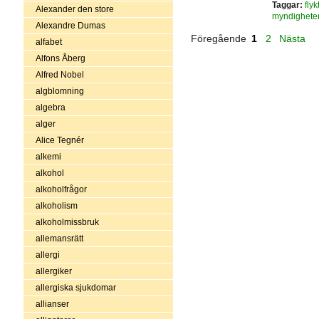
Taggar:
flyk
Alexander den store
myndighete
Alexandre Dumas
Föregående
1
2
Nästa
alfabet
Alfons Åberg
Alfred Nobel
algblomning
algebra
alger
Alice Tegnér
alkemi
alkohol
alkoholfrågor
alkoholism
alkoholmissbruk
allemansrätt
allergi
allergiker
allergiska sjukdomar
allianser