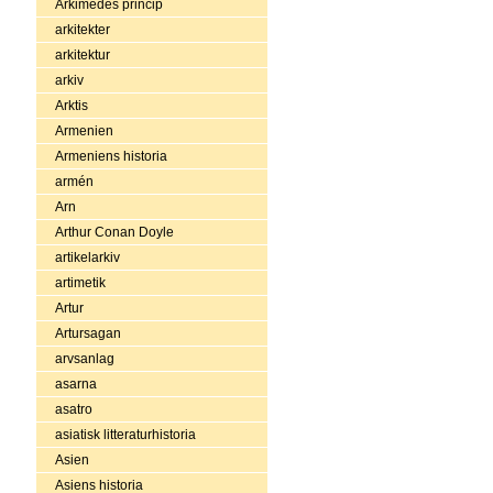
Arkimedes princip
arkitekter
arkitektur
arkiv
Arktis
Armenien
Armeniens historia
armén
Arn
Arthur Conan Doyle
artikelarkiv
artimetik
Artur
Artursagan
arvsanlag
asarna
asatro
asiatisk litteraturhistoria
Asien
Asiens historia