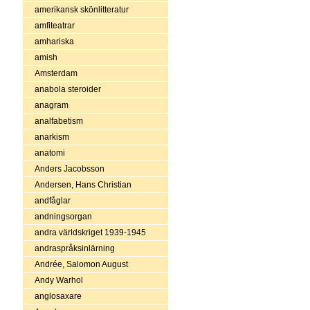
amerikansk skönlitteratur
amfiteatrar
amhariska
amish
Amsterdam
anabola steroider
anagram
analfabetism
anarkism
anatomi
Anders Jacobsson
Andersen, Hans Christian
andfåglar
andningsorgan
andra världskriget 1939-1945
andraspråksinlärning
Andrée, Salomon August
Andy Warhol
anglosaxare