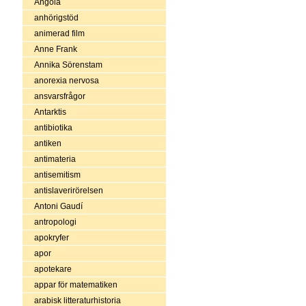
Angola
anhörigstöd
animerad film
Anne Frank
Annika Sörenstam
anorexia nervosa
ansvarsfrågor
Antarktis
antibiotika
antiken
antimateria
antisemitism
antislaverirörelsen
Antoni Gaudí
antropologi
apokryfer
apor
apotekare
appar för matematiken
arabisk litteraturhistoria