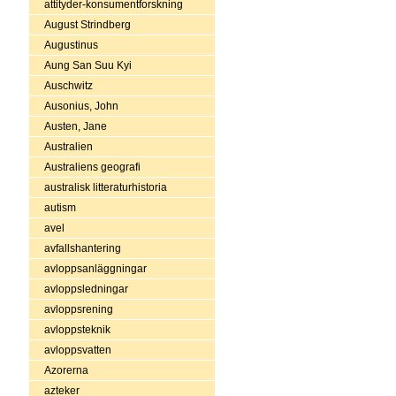
attityder-konsumentforskning
August Strindberg
Augustinus
Aung San Suu Kyi
Auschwitz
Ausonius, John
Austen, Jane
Australien
Australiens geografi
australisk litteraturhistoria
autism
avel
avfallshantering
avloppsanläggningar
avloppsledningar
avloppsrening
avloppsteknik
avloppsvatten
Azorerna
azteker