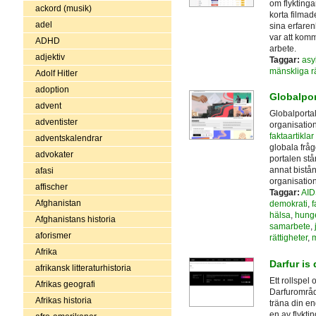
om flyktinga
ackord (musik)
korta filmad
adel
sina erfaren
var att komma
ADHD
arbete.
adjektiv
Taggar:
asy
mänskliga rä
Adolf Hitler
adoption
Globalpor
advent
Globalportal
adventister
organisation
faktaartikla
adventskalendrar
globala fråg
advokater
portalen stå
annat bistån
afasi
organisation
affischer
Taggar:
AID
Afghanistan
demokrati
,
f
hälsa
,
hung
Afghanistans historia
samarbete
,
aforismer
rättigheter
,
m
Afrika
Darfur is
afrikansk litteraturhistoria
Ett rollspel 
Afrikas geografi
Darfurområd
Afrikas historia
träna din en
en av flyktin