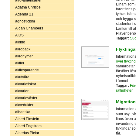
afro-amerikaner
Elham som är
Agatha Christie
faror finns 
lyckas hämta
Agenda 21
och bygga s
agnosticism
studenter i
Aidan Chambers
Länkar till 
Player behö
AIDS
Taggar:
Su
aikido
Flyktinga
akrobatik
akronymer
Informations
över flykting
aktier
samarbetar ö
aktiesparande
försöker lös
nyhetsartikla
akutvård
i ämnet.
akvariefiskar
Taggar:
För
rättigheter
akvarier
akvarieväxter
Migration
akvedukter
Information 
albanska
som asyl, vi
finns även a
Albert Einstein
invandring t
Albert Engström
flyktingar s
Albertus Pictor
får.