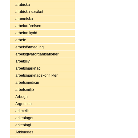
arabiska
arabiska språket
arameiska
arbetarrörelsen
arbetarskydd
arbete
arbetsförmedling
arbetsgivarorganisationer
arbetsliv
arbetsmarknad
arbetsmarknadskonflikter
arbetsmedicin
arbetsmiljö
Arboga
Argentina
aritmetik
arkeologer
arkeologi
Arkimedes