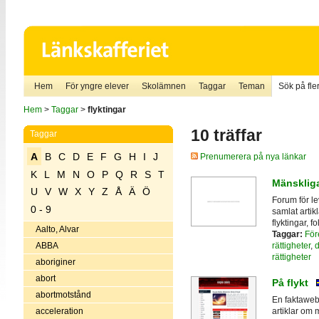
Hem
För yngre elever
Skolämnen
Taggar
Teman
Sök på fler
Hem
>
Taggar
>
flyktingar
10 träffar
Taggar
A
B
C
D
E
F
G
H
I
J
Prenumerera på nya länkar
K
L
M
N
O
P
Q
R
S
T
Mänskliga
U
V
W
X
Y
Z
Å
Ä
Ö
Forum för l
0 - 9
samlat artik
flyktingar, 
Aalto, Alvar
Taggar:
För
rättigheter
,
d
ABBA
rättigheter
aboriginer
abort
På flykt
abortmotstånd
En faktaweb
acceleration
artiklar om 