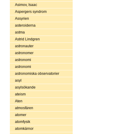
Asimov, Isaac
Aspergers syndrom
Assyrien
asteroiderna
astma
Astrid Lindgren
astronauter
astronomer
astronomi
astronomi
astronomiska observatorier
asyl
asylsökande
ateism
Aten
atmosfären
atomer
atomfysik
atomkärnor