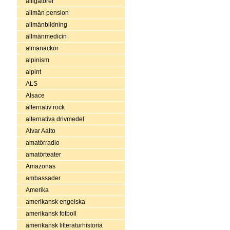
alligatorer
allmän pension
allmänbildning
allmänmedicin
almanackor
alpinism
alpint
ALS
Alsace
alternativ rock
alternativa drivmedel
Alvar Aalto
amatörradio
amatörteater
Amazonas
ambassader
Amerika
amerikansk engelska
amerikansk fotboll
amerikansk litteraturhistoria