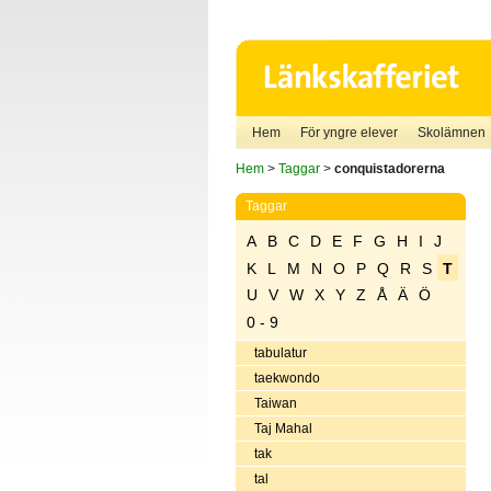
Hem
För yngre elever
Skolämnen
Hem
>
Taggar
>
conquistadorerna
Taggar
A
B
C
D
E
F
G
H
I
J
K
L
M
N
O
P
Q
R
S
T
U
V
W
X
Y
Z
Å
Ä
Ö
0 - 9
tabulatur
taekwondo
Taiwan
Taj Mahal
tak
tal