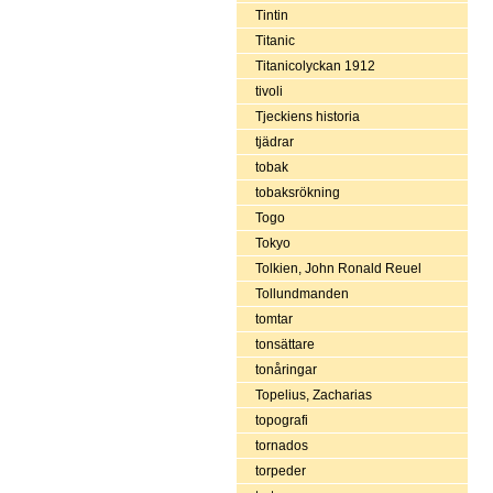
Tintin
Titanic
Titanicolyckan 1912
tivoli
Tjeckiens historia
tjädrar
tobak
tobaksrökning
Togo
Tokyo
Tolkien, John Ronald Reuel
Tollundmanden
tomtar
tonsättare
tonåringar
Topelius, Zacharias
topografi
tornados
torpeder