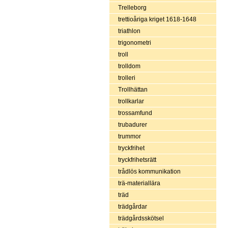
Trelleborg
trettioåriga kriget 1618-1648
triathlon
trigonometri
troll
trolldom
trolleri
Trollhättan
trollkarlar
trossamfund
trubadurer
trummor
tryckfrihet
tryckfrihetsrätt
trådlös kommunikation
trä-materiallära
träd
trädgårdar
trädgårdsskötsel