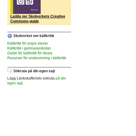
Ladda ner Skolverkets Creative
Commons-guide
.
Skolverket om källkritik
Källkritik för yngre elever
Källkritik i gymnasieskolan
Guide för källkritik för lärare
Resurser för undervisning i källkritik
Sökruta på din egen sajt
Lägg Länkskafferiets sökruta
på din
egen sajt
.