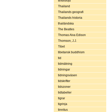
textilslöjd
Thailand
Thailands geografi
Thailands historia
thailändska
The Beatles
Thomas Alva Edison
Thomson, J.J.
Tibet
tibetansk buddhism
tid
tidmätning
tidningar
tidningsväsen
tidskrifter
tidszoner
tidtabeller
tigrar
tigrinja
tinnitus