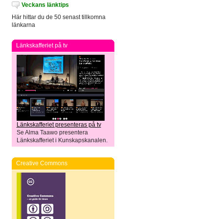
Veckans länktips
Här hittar du de 50 senast tillkomna
länkarna
Länkskafferiet på tv
Länkskafferiet presenteras på tv
Se Alma Taawo presentera
Länkskafferiet i Kunskapskanalen.
Creative Commons