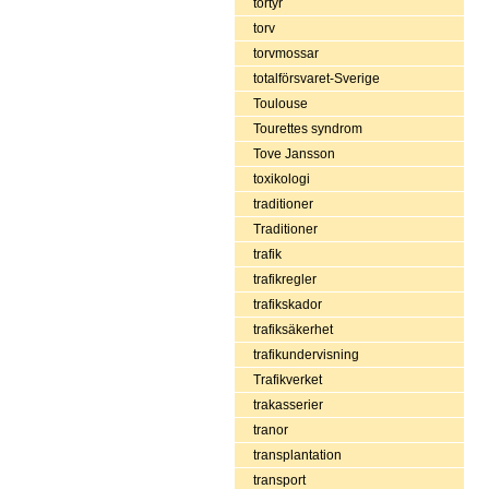
tortyr
torv
torvmossar
totalförsvaret-Sverige
Toulouse
Tourettes syndrom
Tove Jansson
toxikologi
traditioner
Traditioner
trafik
trafikregler
trafikskador
trafiksäkerhet
trafikundervisning
Trafikverket
trakasserier
tranor
transplantation
transport