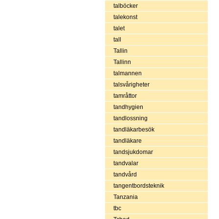
talböcker
talekonst
talet
tall
Tallin
Tallinn
talmannen
talsvårigheter
tamråttor
tandhygien
tandlossning
tandläkarbesök
tandläkare
tandsjukdomar
tandvalar
tandvård
tangentbordsteknik
Tanzania
tbc