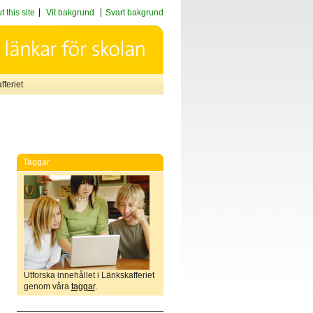
 this site
Vit bakgrund
Svart bakgrund
feriet
Taggar
Utforska innehållet i Länkskafferiet
genom våra
taggar
.