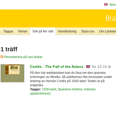
About
Taggar
Teman
Sök på fler sätt
Handledning
Tipsa oss
Om Länkskaf
1 träff
Prenumerera på nya länkar
Cortés - The Fall of the Aztecs
för 13-15 år
På den här webbplatsen kan du läsa om den spanska
erövringen av Mexiko, då aztekernas rike krossades under
ledning av Hernán Cortés på 1500-talet. Texten är på
engelska.
Taggar:
1500-talet
,
Spaniens historia
,
indianer
,
upptäcktsresor