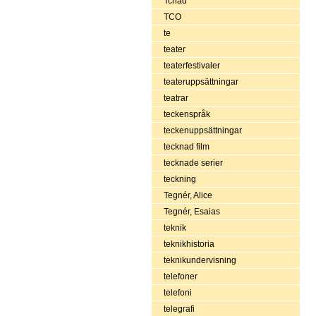
Tchad
TCO
te
teater
teaterfestivaler
teateruppsättningar
teatrar
teckenspråk
teckenuppsättningar
tecknad film
tecknade serier
teckning
Tegnér, Alice
Tegnér, Esaias
teknik
teknikhistoria
teknikundervisning
telefoner
telefoni
telegrafi