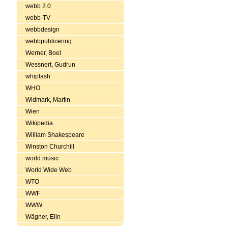
webb 2.0
webb-TV
webbdesign
webbpublicering
Werner, Boel
Wessnert, Gudrun
whiplash
WHO
Widmark, Martin
Wien
Wikipedia
William Shakespeare
Winston Churchill
world music
World Wide Web
WTO
WWF
WWW
Wägner, Elin