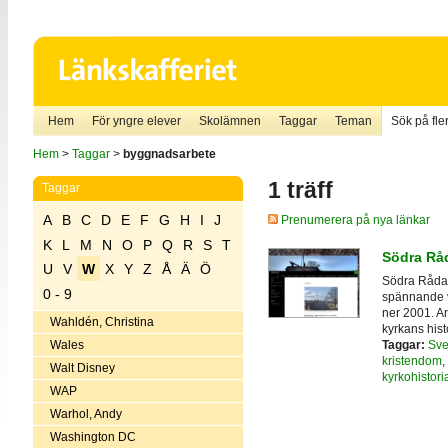
Hem
För yngre elever
Skolämnen
Taggar
Teman
Sök på fler
Hem
>
Taggar
>
byggnadsarbete
1 träff
Taggar
A
B
C
D
E
F
G
H
I
J
Prenumerera på nya länkar
K
L
M
N
O
P
Q
R
S
T
Södra Råd
U
V
W
X
Y
Z
Å
Ä
Ö
Södra Råda t
0 - 9
spännande v
ner 2001. A
Wahldén, Christina
kyrkans hist
Taggar:
Sve
Wales
kristendom
,
Walt Disney
kyrkohistori
WAP
Warhol, Andy
Washington DC