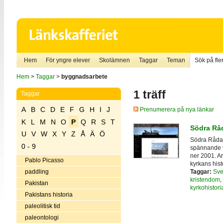
Hem
För yngre elever
Skolämnen
Taggar
Teman
Sök på fler
Hem
>
Taggar
>
byggnadsarbete
1 träff
Taggar
A
B
C
D
E
F
G
H
I
J
Prenumerera på nya länkar
K
L
M
N
O
P
Q
R
S
T
Södra Råd
U
V
W
X
Y
Z
Å
Ä
Ö
Södra Råda t
0 - 9
spännande v
ner 2001. A
Pablo Picasso
kyrkans hist
Taggar:
Sve
paddling
kristendom
,
Pakistan
kyrkohistori
Pakistans historia
paleolitisk tid
paleontologi