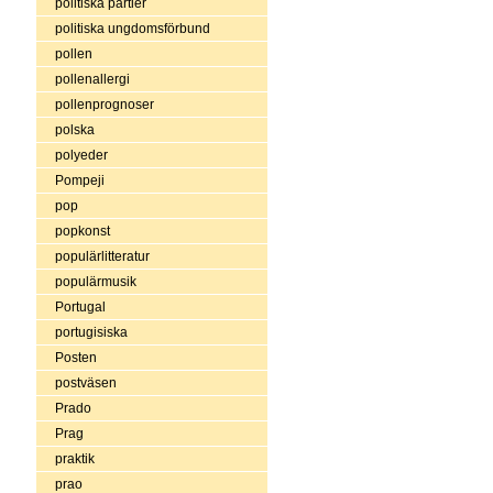
politiska partier
politiska ungdomsförbund
pollen
pollenallergi
pollenprognoser
polska
polyeder
Pompeji
pop
popkonst
populärlitteratur
populärmusik
Portugal
portugisiska
Posten
postväsen
Prado
Prag
praktik
prao