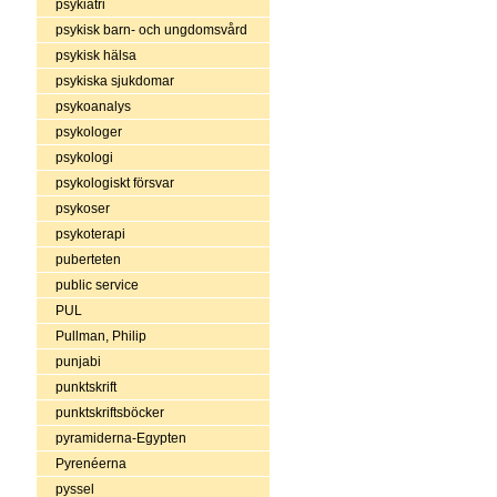
psykiatri
psykisk barn- och ungdomsvård
psykisk hälsa
psykiska sjukdomar
psykoanalys
psykologer
psykologi
psykologiskt försvar
psykoser
psykoterapi
puberteten
public service
PUL
Pullman, Philip
punjabi
punktskrift
punktskriftsböcker
pyramiderna-Egypten
Pyrenéerna
pyssel