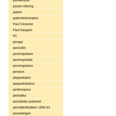
partikelfysik
passiv rökning
patent
patientinformation
Paul Cézanne
Paul Gauguin
PC
pengar
penicillin
peninngväsen
penningvärde
penningväsen
pension
pepparkakor
pepparkakshus
performance
periodika
periodiska systemet
permittenttrafiken 1940-43
perserkrigen