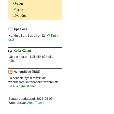
påsken
Påskön
påvedömet
Tipsa oss
Har du ett bra tips på en länk?
Tipsa
oss!
Kolla Källan
Lär dig mer om källkritik på Kolla
Källan
Nyhetsflöde (RSS)
Få senaste nytt direkt till din
webbläsare, intranät eller webbplats.
Se alla nyhetsflöden.
Senast uppdaterad: 2026-08-09
Webbansvar:
Alma Taawo