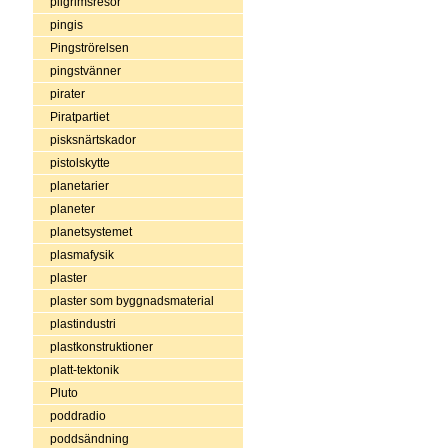
pilgrimsresor
pingis
Pingströrelsen
pingstvänner
pirater
Piratpartiet
pisksnärtskador
pistolskytte
planetarier
planeter
planetsystemet
plasmafysik
plaster
plaster som byggnadsmaterial
plastindustri
plastkonstruktioner
platt-tektonik
Pluto
poddradio
poddsändning