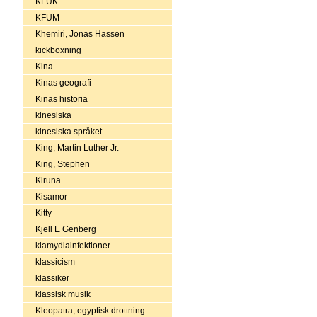
KFUK
KFUM
Khemiri, Jonas Hassen
kickboxning
Kina
Kinas geografi
Kinas historia
kinesiska
kinesiska språket
King, Martin Luther Jr.
King, Stephen
Kiruna
Kisamor
Kitty
Kjell E Genberg
klamydiainfektioner
klassicism
klassiker
klassisk musik
Kleopatra, egyptisk drottning