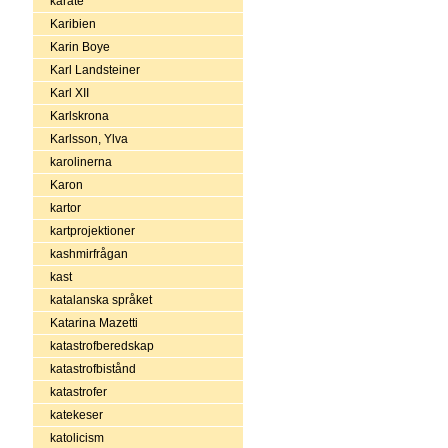
karate
Karibien
Karin Boye
Karl Landsteiner
Karl XII
Karlskrona
Karlsson, Ylva
karolinerna
Karon
kartor
kartprojektioner
kashmirfrågan
kast
katalanska språket
Katarina Mazetti
katastrofberedskap
katastrofbistånd
katastrofer
katekeser
katolicism