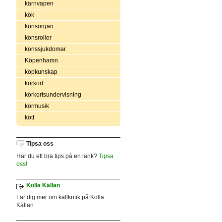
kärnvapen
kök
könsorgan
könsroller
könssjukdomar
Köpenhamn
köpkunskap
körkort
körkortsundervisning
körmusik
kött
Tipsa oss
Har du ett bra tips på en länk?
Tipsa
oss!
Kolla Källan
Lär dig mer om källkritik på Kolla
Källan