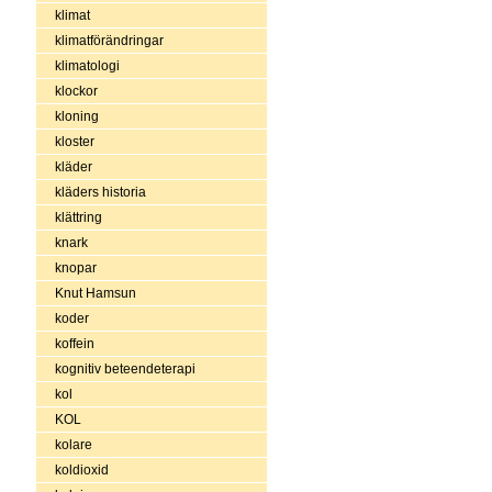
klimat
klimatförändringar
klimatologi
klockor
kloning
kloster
kläder
kläders historia
klättring
knark
knopar
Knut Hamsun
koder
koffein
kognitiv beteendeterapi
kol
KOL
kolare
koldioxid