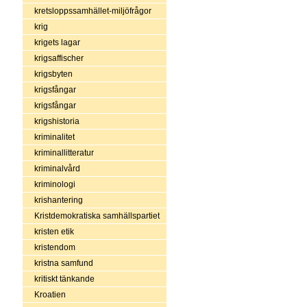
kretsloppssamhället-miljöfrågor
krig
krigets lagar
krigsaffischer
krigsbyten
krigsfångar
krigsfångar
krigshistoria
kriminalitet
kriminallitteratur
kriminalvård
kriminologi
krishantering
Kristdemokratiska samhällspartiet
kristen etik
kristendom
kristna samfund
kritiskt tänkande
Kroatien