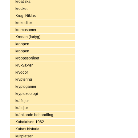
kroatiska
krocket
Krog, Niklas
krokodiler
kromosomer
Kronan (fartyg)
kroppen
kroppen
kroppsspråket
krukväxter
kryddor
kryptering
kryptogamer
kryptozoologi
kräftdjur
kräldjur
kränkande behandling
Kubakrisen 1962
Kubas historia
kultplatser