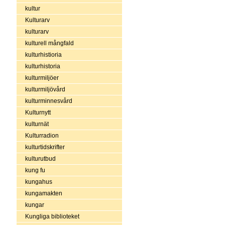
kultur
Kulturarv
kulturarv
kulturell mångfald
kulturhistioria
kulturhistoria
kulturmiljöer
kulturmiljövård
kulturminnesvård
Kulturnytt
kulturnät
Kulturradion
kulturtidskrifter
kulturutbud
kung fu
kungahus
kungamakten
kungar
Kungliga biblioteket