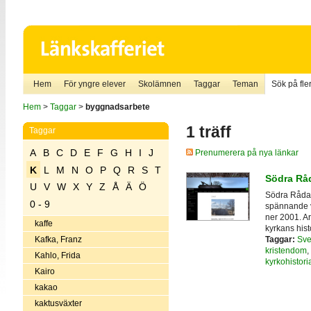
Hem
För yngre elever
Skolämnen
Taggar
Teman
Sök på fler
Hem
>
Taggar
>
byggnadsarbete
1 träff
Taggar
A
B
C
D
E
F
G
H
I
J
Prenumerera på nya länkar
K
L
M
N
O
P
Q
R
S
T
Södra Råd
U
V
W
X
Y
Z
Å
Ä
Ö
Södra Råda t
0 - 9
spännande v
ner 2001. A
kaffe
kyrkans hist
Taggar:
Sve
Kafka, Franz
kristendom
,
Kahlo, Frida
kyrkohistori
Kairo
kakao
kaktusväxter