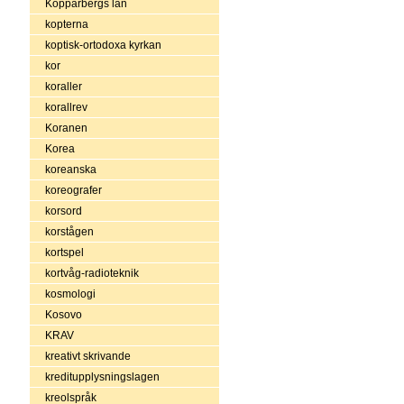
Kopparbergs län
kopterna
koptisk-ortodoxa kyrkan
kor
koraller
korallrev
Koranen
Korea
koreanska
koreografer
korsord
korstågen
kortspel
kortvåg-radioteknik
kosmologi
Kosovo
KRAV
kreativt skrivande
kreditupplysningslagen
kreolspråk