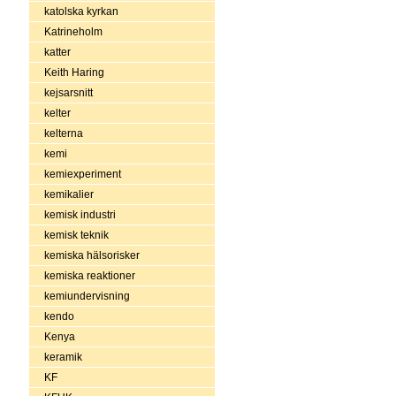
katolska kyrkan
Katrineholm
katter
Keith Haring
kejsarsnitt
kelter
kelterna
kemi
kemiexperiment
kemikalier
kemisk industri
kemisk teknik
kemiska hälsorisker
kemiska reaktioner
kemiundervisning
kendo
Kenya
keramik
KF