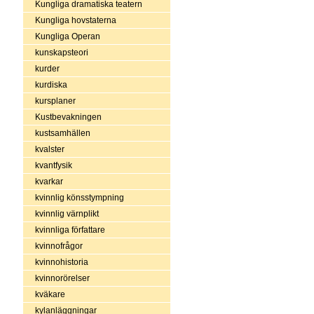
Kungliga dramatiska teatern
Kungliga hovstaterna
Kungliga Operan
kunskapsteori
kurder
kurdiska
kursplaner
Kustbevakningen
kustsamhällen
kvalster
kvantfysik
kvarkar
kvinnlig könsstympning
kvinnlig värnplikt
kvinnliga författare
kvinnofrågor
kvinnohistoria
kvinnorörelser
kväkare
kylanläggningar