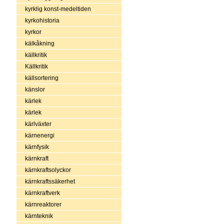
kyrklig konst-medeltiden
kyrkohistoria
kyrkor
kälkåkning
källkritik
Källkritik
källsortering
känslor
kärlek
kärlek
kärlväxter
kärnenergi
kärnfysik
kärnkraft
kärnkraftsolyckor
kärnkraftssäkerhet
kärnkraftverk
kärnreaktorer
kärnteknik