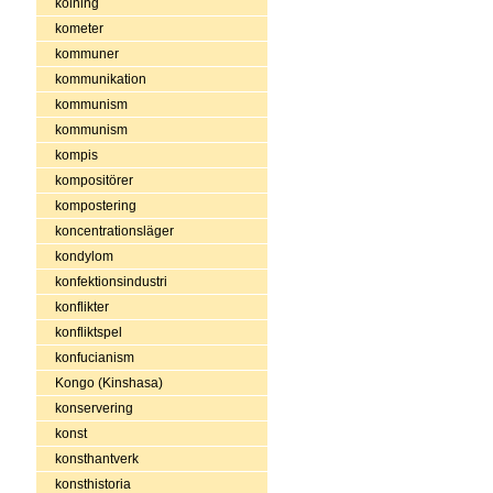
kolning
kometer
kommuner
kommunikation
kommunism
kommunism
kompis
kompositörer
kompostering
koncentrationsläger
kondylom
konfektionsindustri
konflikter
konfliktspel
konfucianism
Kongo (Kinshasa)
konservering
konst
konsthantverk
konsthistoria