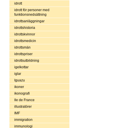
idrott
idrott för personer med
funktionsnedsättning
idrottsanläggningar
idrottshistoria
idrottskvinnor
idrottsmedicin
idrottsmän
idrottspriser
idrottsutbildning
igelkottar
iglar
Iguazu
ikoner
ikonografi
Ile de France
illustratörer
IMF
immigration
immunologi