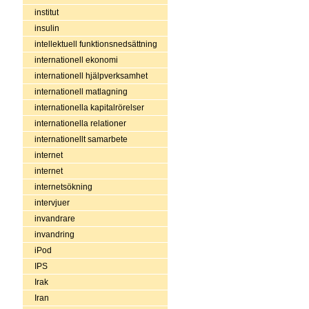
institut
insulin
intellektuell funktionsnedsättning
internationell ekonomi
internationell hjälpverksamhet
internationell matlagning
internationella kapitalrörelser
internationella relationer
internationellt samarbete
internet
internet
internetsökning
intervjuer
invandrare
invandring
iPod
IPS
Irak
Iran