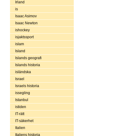
Irland
is
Isaac Asimov
Isaac Newton
ishockey
isjaktssport
islam
Island
Islands geografi
Islands historia
isländska
Israel
Israels historia
issegling
Istanbul
istiden
IT-rätt
IT-säkerhet
Italien
Italiens historia