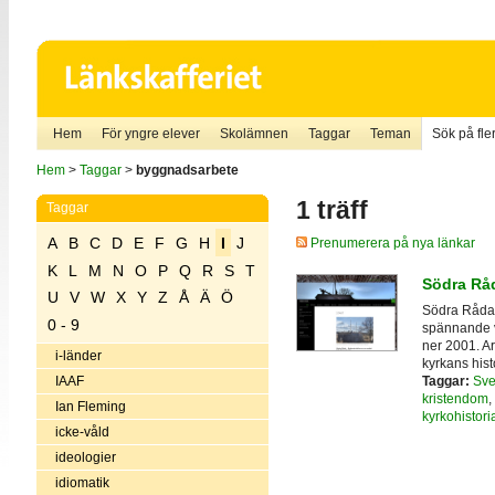
Hem
För yngre elever
Skolämnen
Taggar
Teman
Sök på fler
Hem
>
Taggar
>
byggnadsarbete
1 träff
Taggar
A
B
C
D
E
F
G
H
I
J
Prenumerera på nya länkar
K
L
M
N
O
P
Q
R
S
T
Södra Råd
U
V
W
X
Y
Z
Å
Ä
Ö
Södra Råda t
0 - 9
spännande v
ner 2001. A
i-länder
kyrkans hist
Taggar:
Sve
IAAF
kristendom
,
Ian Fleming
kyrkohistori
icke-våld
ideologier
idiomatik