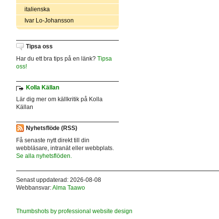
italienska
Ivar Lo-Johansson
Tipsa oss
Har du ett bra tips på en länk?
Tipsa
oss!
Kolla Källan
Lär dig mer om källkritik på Kolla
Källan
Nyhetsflöde (RSS)
Få senaste nytt direkt till din
webbläsare, intranät eller webbplats.
Se alla nyhetsflöden.
Senast uppdaterad: 2026-08-08
Webbansvar:
Alma Taawo
Thumbshots by professional website design