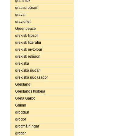
grammtik
gratisprogram
gravar
graviditet
Greenpeace
grekisk filosofi
grekisk litteratur
grekisk mytologi
grekisk religion
grekiska
grekiska gudar
grekiska gudasagor
Grekland
Greklands historia
Greta Garbo
Grimm
groddjur
grodor
grottmålningar
grottor