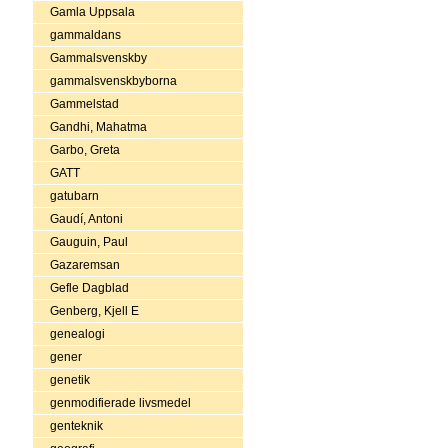
Gamla Uppsala
gammaldans
Gammalsvenskby
gammalsvenskbyborna
Gammelstad
Gandhi, Mahatma
Garbo, Greta
GATT
gatubarn
Gaudí, Antoni
Gauguin, Paul
Gazaremsan
Gefle Dagblad
Genberg, Kjell E
genealogi
gener
genetik
genmodifierade livsmedel
genteknik