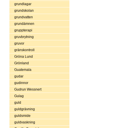
grundlagar
grundskolan
grundvatten
grundämnen
gruppterapi
gruvbrytning
gruvor
gränskontroll
Gröna Lund
Grönland
Guatemala
gudar
gudinnor
Gudrun Wessnert
Gulag
guld
guldgrävning
guldsmide
guldvaskning