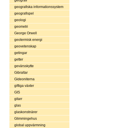
geografi
geografiska informationssystem
geografispel
geologi
geometri
George Orwell
geotermisk energi
geovetenskap
getingar
getter
gevärsskytte
Gibraltar
Gideoniterna
giftiga växter
GIS
gitarr
glas
glaskonstnärer
Glimmingehus
global uppvärmning