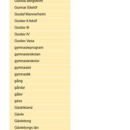
Gunilla Bergström
Gunnar Ekelöf
Gustaf Mannerheim
Gustav II Adolf
Gustav III
Gustav IV
Gustav Vasa
gymnasieprogram
gymnasieskolan
gymnasieskolor
gymnasiet
gymnastik
gång
gårdar
gåtor
gäss
Gästrikland
Gävle
Gävleborg
Gävleborgs län