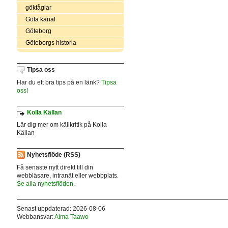
gökfåglar
Göta kanal
Göteborg
Göteborgs historia
Tipsa oss
Har du ett bra tips på en länk?
Tipsa
oss!
Kolla Källan
Lär dig mer om källkritik på Kolla
Källan
Nyhetsflöde (RSS)
Få senaste nytt direkt till din
webbläsare, intranät eller webbplats.
Se alla nyhetsflöden.
Senast uppdaterad: 2026-08-06
Webbansvar:
Alma Taawo