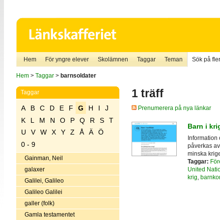
Hem
För yngre elever
Skolämnen
Taggar
Teman
Sök på fler
Hem
>
Taggar
>
barnsoldater
1 träff
Taggar
A
B
C
D
E
F
G
H
I
J
Prenumerera på nya länkar
K
L
M
N
O
P
Q
R
S
T
Barn i kr
U
V
W
X
Y
Z
Å
Ä
Ö
Information 
0 - 9
påverkas av 
minska krige
Gainman, Neil
Taggar:
För
United Nati
galaxer
krig
,
barnko
Galilei, Galileo
Galileo Galilei
galler (folk)
Gamla testamentet