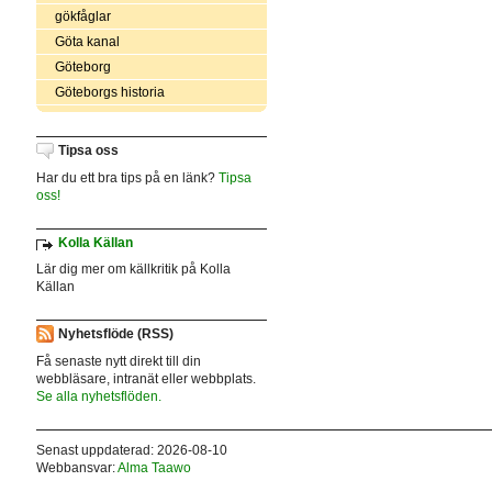
gökfåglar
Göta kanal
Göteborg
Göteborgs historia
Tipsa oss
Har du ett bra tips på en länk?
Tipsa
oss!
Kolla Källan
Lär dig mer om källkritik på Kolla
Källan
Nyhetsflöde (RSS)
Få senaste nytt direkt till din
webbläsare, intranät eller webbplats.
Se alla nyhetsflöden.
Senast uppdaterad: 2026-08-10
Webbansvar:
Alma Taawo