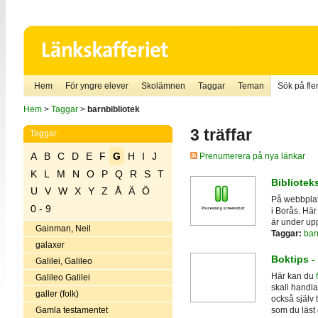
Hem
För yngre elever
Skolämnen
Taggar
Teman
Sök på fler
Hem
>
Taggar
>
barnbibliotek
3 träffar
Taggar
A
B
C
D
E
F
G
H
I
J
Prenumerera på nya länkar
K
L
M
N
O
P
Q
R
S
T
Bibliote
U
V
W
X
Y
Z
Å
Ä
Ö
På webbplat
0 - 9
i Borås. Här
är under u
Gainman, Neil
Taggar:
bar
galaxer
Boktips -
Galilei, Galileo
Här kan du
Galileo Galilei
skall handla
galler (folk)
också själv
Gamla testamentet
som du läst o