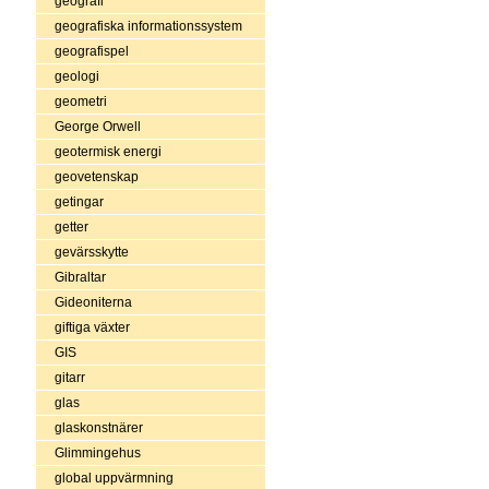
geografi
geografiska informationssystem
geografispel
geologi
geometri
George Orwell
geotermisk energi
geovetenskap
getingar
getter
gevärsskytte
Gibraltar
Gideoniterna
giftiga växter
GIS
gitarr
glas
glaskonstnärer
Glimmingehus
global uppvärmning