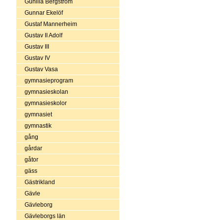
Gunilla Bergström
Gunnar Ekelöf
Gustaf Mannerheim
Gustav II Adolf
Gustav III
Gustav IV
Gustav Vasa
gymnasieprogram
gymnasieskolan
gymnasieskolor
gymnasiet
gymnastik
gång
gårdar
gåtor
gäss
Gästrikland
Gävle
Gävleborg
Gävleborgs län