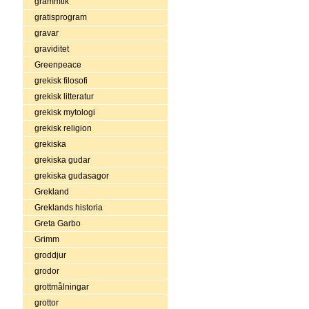
grammtik
gratisprogram
gravar
graviditet
Greenpeace
grekisk filosofi
grekisk litteratur
grekisk mytologi
grekisk religion
grekiska
grekiska gudar
grekiska gudasagor
Grekland
Greklands historia
Greta Garbo
Grimm
groddjur
grodor
grottmålningar
grottor