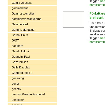
Taggar:
bar
Gamla Uppsala
barnlitteratu
gammaldans
Författare
Gammalsvenskby
bibliotek
gammalsvenskbyborna
Här hittar 
Gammelstad
ungdomsförfa
Gandhi, Mahatma
till deras e
antal intervj
Garbo, Greta
Taggar:
bar
GATT
barnlitteratu
gatubarn
Gaudí, Antoni
Gauguin, Paul
Gazaremsan
Gefle Dagblad
Genberg, Kjell E
genealogi
gener
genetik
genmodifierade livsmedel
genteknik