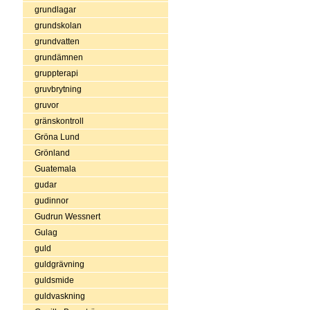
grundlagar
grundskolan
grundvatten
grundämnen
gruppterapi
gruvbrytning
gruvor
gränskontroll
Gröna Lund
Grönland
Guatemala
gudar
gudinnor
Gudrun Wessnert
Gulag
guld
guldgrävning
guldsmide
guldvaskning