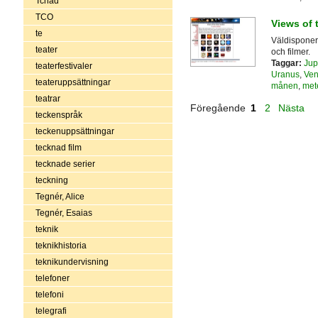
Tchad
TCO
Views of 
te
Väldisponera
teater
och filmer.
Taggar:
Jup
teaterfestivaler
Uranus
,
Ven
teateruppsättningar
månen
,
mete
teatrar
Föregående
1
2
Nästa
teckenspråk
teckenuppsättningar
tecknad film
tecknade serier
teckning
Tegnér, Alice
Tegnér, Esaias
teknik
teknikhistoria
teknikundervisning
telefoner
telefoni
telegrafi