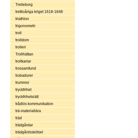
Trelleborg
trettioåriga kriget 1618-1648
triathlon
trigonometri
troll
trolldom
trolleri
Trollhättan
trollkarlar
trossamfund
trubadurer
trummor
tryckfrihet
tryckfrihetsrätt
trådlös kommunikation
trä-materiallära
träd
trädgårdar
trädgårdsskötsel