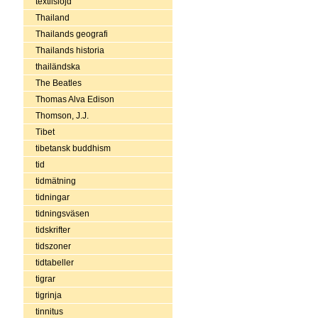
textilslöjd
Thailand
Thailands geografi
Thailands historia
thailändska
The Beatles
Thomas Alva Edison
Thomson, J.J.
Tibet
tibetansk buddhism
tid
tidmätning
tidningar
tidningsväsen
tidskrifter
tidszoner
tidtabeller
tigrar
tigrinja
tinnitus