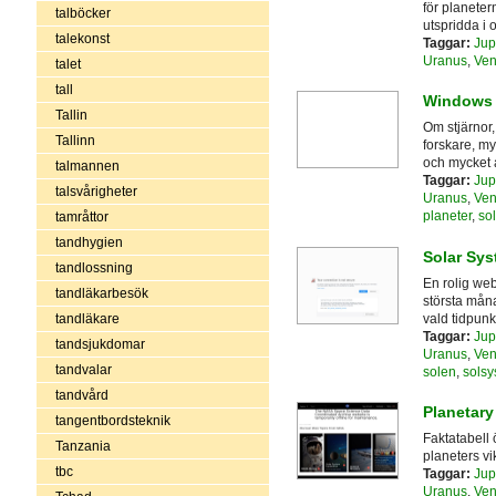
för planete
talböcker
utspridda i o
talekonst
Taggar:
Jup
Uranus
,
Ven
talet
tall
Windows 
Tallin
Om stjärnor,
Tallinn
forskare, my
och mycket 
talmannen
Taggar:
Jup
talsvårigheter
Uranus
,
Ven
planeter
,
so
tamråttor
tandhygien
Solar Sys
tandlossning
En rolig we
tandläkarbesök
största måna
vald tidpunk
tandläkare
Taggar:
Jup
tandsjukdomar
Uranus
,
Ven
tandvalar
solen
,
solsy
tandvård
Planetary
tangentbordsteknik
Faktatabell
Tanzania
planeters vik
tbc
Taggar:
Jup
Uranus
,
Ven