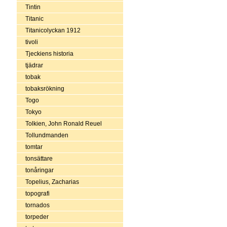
Tintin
Titanic
Titanicolyckan 1912
tivoli
Tjeckiens historia
tjädrar
tobak
tobaksrökning
Togo
Tokyo
Tolkien, John Ronald Reuel
Tollundmanden
tomtar
tonsättare
tonåringar
Topelius, Zacharias
topografi
tornados
torpeder