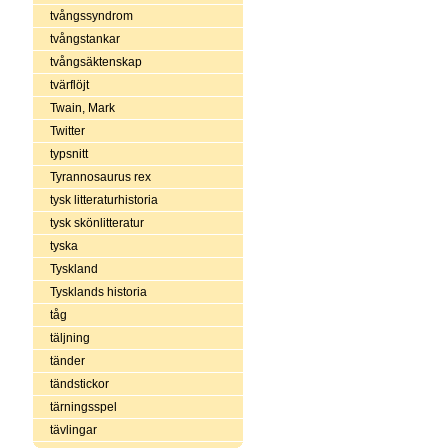
tvångssyndrom
tvångstankar
tvångsäktenskap
tvärflöjt
Twain, Mark
Twitter
typsnitt
Tyrannosaurus rex
tysk litteraturhistoria
tysk skönlitteratur
tyska
Tyskland
Tysklands historia
tåg
täljning
tänder
tändstickor
tärningsspel
tävlingar