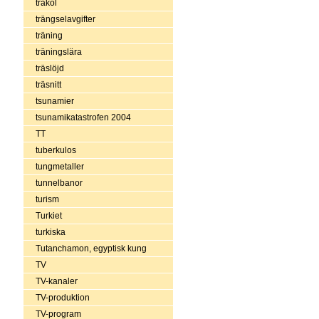
träkol
trängselavgifter
träning
träningslära
träslöjd
träsnitt
tsunamier
tsunamikatastrofen 2004
TT
tuberkulos
tungmetaller
tunnelbanor
turism
Turkiet
turkiska
Tutanchamon, egyptisk kung
TV
TV-kanaler
TV-produktion
TV-program