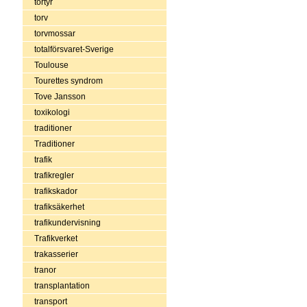
tortyr
torv
torvmossar
totalförsvaret-Sverige
Toulouse
Tourettes syndrom
Tove Jansson
toxikologi
traditioner
Traditioner
trafik
trafikregler
trafikskador
trafiksäkerhet
trafikundervisning
Trafikverket
trakasserier
tranor
transplantation
transport