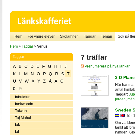
Hem
För yngre elever
Skolämnen
Taggar
Teman
Sök på fler
Hem
>
Taggar
>
Venus
7 träffar
Taggar
A
B
C
D
E
F
G
H
I
J
Prenumerera på nya länkar
K
L
M
N
O
P
Q
R
S
T
3-D Plane
U
V
W
X
Y
Z
Å
Ä
Ö
Här har man 
0 - 9
antal himlak
Taggar:
Jup
tabulatur
jorden
,
mån
taekwondo
Sweden So
Taiwan
för 
Taj Mahal
Om världens 
tak
tänkt att f
tal
rymden. Glo