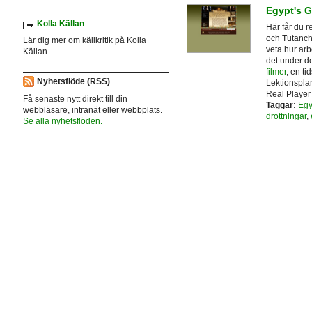
Egypt's 
Kolla Källan
Här får du 
och Tutanch
Lär dig mer om källkritik på Kolla
veta hur arb
Källan
det under d
filmer
, en ti
Nyhetsflöde (RSS)
Lektionsplan
Real Player 
Få senaste nytt direkt till din
Taggar:
Egy
webbläsare, intranät eller webbplats.
drottningar
,
Se alla nyhetsflöden.