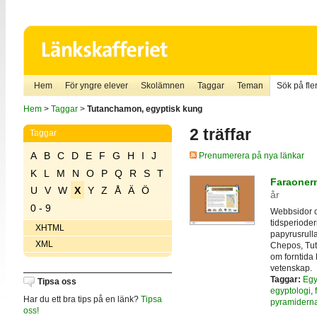
Hem
För yngre elever
Skolämnen
Taggar
Teman
Sök på fler
Hem
>
Taggar
>
Tutanchamon, egyptisk kung
2 träffar
Taggar
A
B
C
D
E
F
G
H
I
J
Prenumerera på nya länkar
K
L
M
N
O
P
Q
R
S
T
Faraoner
U
V
W
X
Y
Z
Å
Ä
Ö
år
0 - 9
Webbsidor o
tidsperiode
XHTML
papyrusrull
XML
Chepos, Tut
om forntida 
vetenskap.
Taggar:
Egy
Tipsa oss
egyptologi
,
Har du ett bra tips på en länk?
Tipsa
pyramidern
oss!