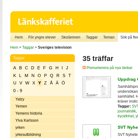
Hem
För yngre elever
Skolämnen
Taggar
Teman
Sök på fler
Hem
>
Taggar
>
Sveriges television
35 träffar
Taggar
A
B
C
D
E
F
G
H
I
J
Prenumerera på nya länkar
K
L
M
N
O
P
Q
R
S
T
Uppdrag 
U
V
W
X
Y
Z
Å
Ä
Ö
Samhällspr
0 - 9
undersökande
samhället. 
Yatzy
kräver insti
Taggar:
SV
Yemen
journalistik
,
Yemens historia
tryckfrihet
,
y
Ylva Karlsson
SVT Nyhet
yrken
yrkesutbildning
SVT Nyheter