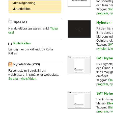
för Södertäl
yrkesvägledning
och läsa om
yttrandefrihet
Taggar:
Söd
program
,
ny
Tipsa oss
Nyheter -
Har du ett bra tips på en länk?
Tipsa
På den här s
oss!
finns bland 
Morgonstudi
Opinion, lo
Kolla Källan
Taggar:
SV
nyheter
,
tel
Lär dig mer om källkritik på Kolla
Källan
SVT Nyhe
SVT Nyheter
Nyhetsflöde (RSS)
och Öland, 
Få senaste nytt direkt till din
finns möjlig
webbläsare, intranät eller webbplats.
området.
Se alla nyhetsflöden.
Taggar:
Öla
program
,
ny
SVT Nyhe
Här finns re
Malmö.
Ble
Taggar:
Ble
program
,
ny