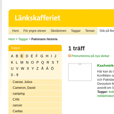
Hem
För yngre elever
Skolämnen
Taggar
Teman
Sök på fler
Hem
>
Taggar
>
Pakistans historia
1 träff
Taggar
A
B
C
D
E
F
G
H
I
J
Prenumerera på nya länkar
K
L
M
N
O
P
Q
R
S
T
Kashmirko
U
V
W
X
Y
Z
Å
Ä
Ö
Här kan du 
0 - 9
Konflikten o
och Pakistan
Caesar, Julius
Dessutom fin
avsnitt om S
Cameron, David
Taggar:
Ind
camping
militärhistor
CAN
cancer
Caritas