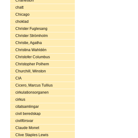
Charleston
chatt
Chicago
choklad
Christer Fuglesang
Christer Strömholm
Christie, Agatha
Christina Wahldén
Christofer Columbus
Christopher Polhem
Churchill, Winston
CIA
Cicero, Marcus Tullius
cirkulationsorganen
cirkus
citatsamlingar
civil beredskap
civilförsvar
Claude Monet
Clive Staples Lewis