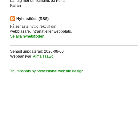
Lär dig mer om källkritik på Kolla
Källan
Nyhetsflöde (RSS)
Få senaste nytt direkt till din
webbläsare, intranät eller webbplats.
Se alla nyhetsflöden.
Senast uppdaterad: 2026-08-06
Webbansvar:
Alma Taawo
Thumbshots by professional website design